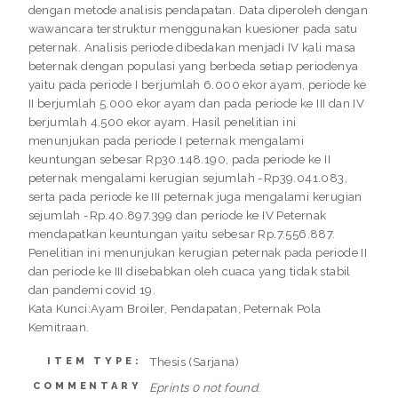
dengan metode analisis pendapatan. Data diperoleh dengan
wawancara terstruktur menggunakan kuesioner pada satu
peternak. Analisis periode dibedakan menjadi IV kali masa
beternak dengan populasi yang berbeda setiap periodenya
yaitu pada periode I berjumlah 6.000 ekor ayam, periode ke
II berjumlah 5.000 ekor ayam dan pada periode ke III dan IV
berjumlah 4.500 ekor ayam. Hasil penelitian ini
menunjukan pada periode I peternak mengalami
keuntungan sebesar Rp30.148.190, pada periode ke II
peternak mengalami kerugian sejumlah -Rp39.041.083,
serta pada periode ke III peternak juga mengalami kerugian
sejumlah -Rp.40.897.399 dan periode ke IV Peternak
mendapatkan keuntungan yaitu sebesar Rp.7.556.887.
Penelitian ini menunjukan kerugian peternak pada periode II
dan periode ke III disebabkan oleh cuaca yang tidak stabil
dan pandemi covid 19.
Kata Kunci:Ayam Broiler, Pendapatan, Peternak Pola
Kemitraan.
Thesis (Sarjana)
ITEM TYPE:
COMMENTARY
Eprints 0 not found.