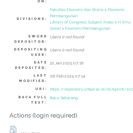
ON:
Fakultas Ekonomi dan Bisnis
>
Ekonomi
Pembangunan
DIVISIONS:
Library of Congress Subject Areas
>
H Ilmu
Sosial
>
Ekonomi Pembangunan
SWORD
Users 0 not found.
DEPOSITOR:
DEPOSITING
Users 0 not found.
USER:
DATE
22 Jan 2025 07:16
DEPOSITED:
LAST
06 Feb 2025 07:14
MODIFIED:
https://repository.untad.ac.id/id/eprint/1
URI:
BACA FULL
Baca Sekarang
TEXT:
Actions (login required)