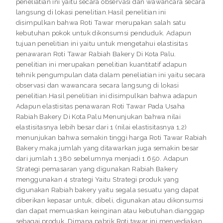
peneliatian ini yaitu secara observasi dan wawancara secara
langsung di lokasi penelitian.Hasil penelitian ini
disimpulkan bahwa Roti Tawar merupakan salah satu
kebutuhan pokok untuk dikonsumsi penduduk. Adapun
tujuan penelitian ini yaitu untuk mengetahui elastisitas
penawaran Roti Tawar Rabiah Bakery Di Kota Palu.
penelitian ini merupakan penelitian kuantitatif adapun
tehnik pengumpulan data dalam peneliatian ini yaitu secara
observasi dan wawancara secara langsung di lokasi
penelitian.Hasil penelitian ini disimpulkan bahwa adapun
Adapun elastisitas penawaran Roti Tawar Pada Usaha
Rabiah Bakery Di Kota Palu Menunjukan bahwa nilai
elastisitasnya lebih besar dari 1 (nilai elastisitasnya 1,2)
menunjukan bahwa semakin tinggi harga Roti Tawar Rabiah
Bakery maka jumlah yang ditawarkan juga semakin besar
dari jumlah 1.380 sebelumnya menjadi 1.650. Adapun
Strategi pemasaran yang digunakan Rabiah Bakery
menggunakan 4 strategi Yaitu Strategi produk yang
digunakan Rabiah bakery yaitu segala sesuatu yang dapat
diberikan kepasar untuk, dibeli, digunakan atau dikonsumsi
dan dapat memuaskan keinginan atau kebutuhan.dianggap
sebagai produk. Dimana pabrik Roti tawar ini menyediakan