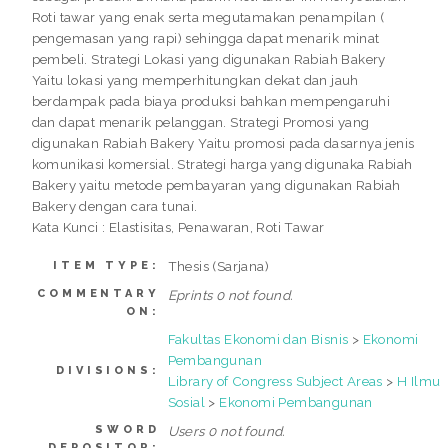
Roti tawar yang enak serta megutamakan penampilan (
pengemasan yang rapi) sehingga dapat menarik minat
pembeli. Strategi Lokasi yang digunakan Rabiah Bakery
Yaitu lokasi yang memperhitungkan dekat dan jauh
berdampak pada biaya produksi bahkan mempengaruhi
dan dapat menarik pelanggan. Strategi Promosi yang
digunakan Rabiah Bakery Yaitu promosi pada dasarnya jenis
komunikasi komersial. Strategi harga yang digunaka Rabiah
Bakery yaitu metode pembayaran yang digunakan Rabiah
Bakery dengan cara tunai.
Kata Kunci : Elastisitas, Penawaran, Roti Tawar
Thesis (Sarjana)
ITEM TYPE:
COMMENTARY
Eprints 0 not found.
ON:
Fakultas Ekonomi dan Bisnis
>
Ekonomi
Pembangunan
DIVISIONS:
Library of Congress Subject Areas
>
H Ilmu
Sosial
>
Ekonomi Pembangunan
SWORD
Users 0 not found.
DEPOSITOR: