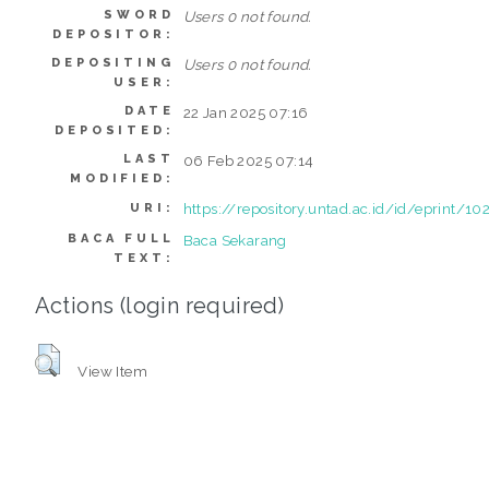
SWORD
Users 0 not found.
DEPOSITOR:
DEPOSITING
Users 0 not found.
USER:
DATE
22 Jan 2025 07:16
DEPOSITED:
LAST
06 Feb 2025 07:14
MODIFIED:
https://repository.untad.ac.id/id/eprint/10
URI:
BACA FULL
Baca Sekarang
TEXT:
Actions (login required)
View Item