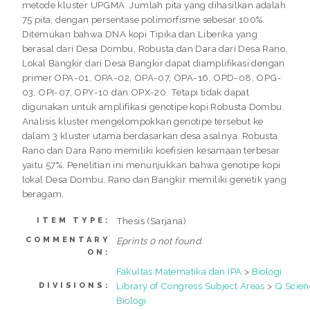
metode kluster UPGMA. Jumlah pita yang dihasilkan adalah
75 pita, dengan persentase polimorfisme sebesar 100%.
Ditemukan bahwa DNA kopi Tipika dan Liberika yang
berasal dari Desa Dombu, Robusta dan Dara dari Desa Rano,
Lokal Bangkir dari Desa Bangkir dapat diamplifikasi dengan
primer OPA-01, OPA-02, OPA-07, OPA-16, OPD-08, OPG-
03, OPI-07, OPY-10 dan OPX-20. Tetapi tidak dapat
digunakan untuk amplifikasi genotipe kopi Robusta Dombu.
Analisis kluster mengelompokkan genotipe tersebut ke
dalam 3 kluster utama berdasarkan desa asalnya. Robusta
Rano dan Dara Rano memiliki koefisien kesamaan terbesar
yaitu 57%. Penelitian ini menunjukkan bahwa genotipe kopi
lokal Desa Dombu, Rano dan Bangkir memiliki genetik yang
beragam.
Thesis (Sarjana)
ITEM TYPE:
COMMENTARY
Eprints 0 not found.
ON:
Fakultas Matematika dan IPA
>
Biologi
Library of Congress Subject Areas
>
Q Scien
DIVISIONS:
Biologi