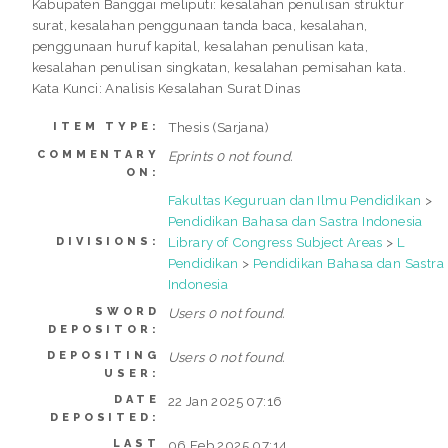
Kabupaten Banggai meliputi: kesalahan penulisan struktur
surat, kesalahan penggunaan tanda baca, kesalahan,
penggunaan huruf kapital, kesalahan penulisan kata,
kesalahan penulisan singkatan, kesalahan pemisahan kata.
Kata Kunci: Analisis Kesalahan Surat Dinas
Thesis (Sarjana)
ITEM TYPE:
COMMENTARY
Eprints 0 not found.
ON:
Fakultas Keguruan dan Ilmu Pendidikan
>
Pendidikan Bahasa dan Sastra Indonesia
Library of Congress Subject Areas
>
L
DIVISIONS:
Pendidikan
>
Pendidikan Bahasa dan Sastra
Indonesia
SWORD
Users 0 not found.
DEPOSITOR:
DEPOSITING
Users 0 not found.
USER:
DATE
22 Jan 2025 07:16
DEPOSITED:
LAST
06 Feb 2025 07:14