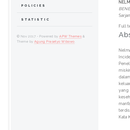
NELM
POLICIES
BENE
Sarja
STATISTIC
Full t
Abs
© Nov 2017 - Powered by
APW Themes
&
Theme by
Agung Prasetyo Wibowo
.
Nelma
Incid
Penel
miski
dalam
kelua
yang 
keseh
manfa
terdi
Kata 