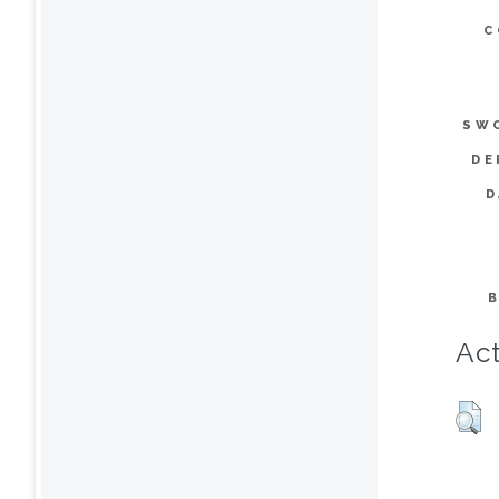
C
SW
DE
D
Act