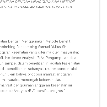
KESEHATAN DENGAN MENGGUNAKAN METODE
H TENTENA KECAMATAN PAMONA PUSELEMBA.
ehatan Dengan Menggunakan Metode Benefit
mbimbing Pendamping Samuel Yulius Sir.
anggaran kesehatan yang diterima oleh masyarakat
it Incidence Analysis (BIA). Pengumpulan data
 sampel dalam penelitian ini adalah Pasien atau
ada penelitian ini sebanyak 120 responden, alat
 menunjukan bahwa proporsi manfaat anggaran
leh masyarakat menengah kebawah atau
 manfaat penggunaan anggaran kesehatan ini
cidence Analysis (BIA) bersifat progresif.