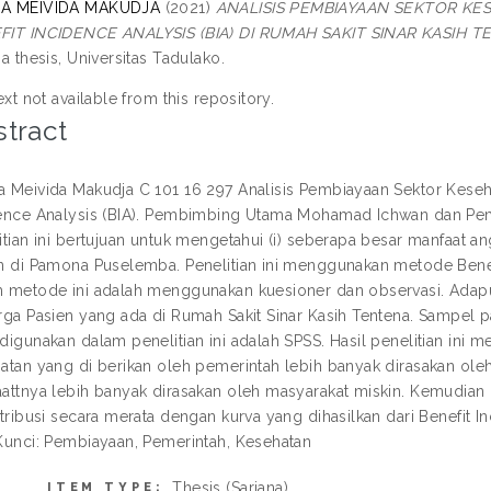
A MEIVIDA MAKUDJA
(2021)
ANALISIS PEMBIAYAAN SEKTOR 
FIT INCIDENCE ANALYSIS (BIA) DI RUMAH SAKIT SINAR KASI
na thesis, Universitas Tadulako.
ext not available from this repository.
tract
 Meivida Makudja C 101 16 297 Analisis Pembiayaan Sektor Kes
ence Analysis (BIA). Pembimbing Utama Mohamad Ichwan dan Pe
itian ini bertujuan untuk mengetahui (i) seberapa besar manfaat 
n di Pamona Puselemba. Penelitian ini menggunakan metode Benef
 metode ini adalah menggunakan kuesioner dan observasi. Adapun
rga Pasien yang ada di Rumah Sakit Sinar Kasih Tentena. Sampel p
digunakan dalam penelitian ini adalah SPSS. Hasil penelitian ini
atan yang di berikan oleh pemerintah lebih banyak dirasakan o
attnya lebih banyak dirasakan oleh masyarakat miskin. Kemudian
stribusi secara merata dengan kurva yang dihasilkan dari Benefit In
Kunci: Pembiayaan, Pemerintah, Kesehatan
Thesis (Sarjana)
ITEM TYPE: