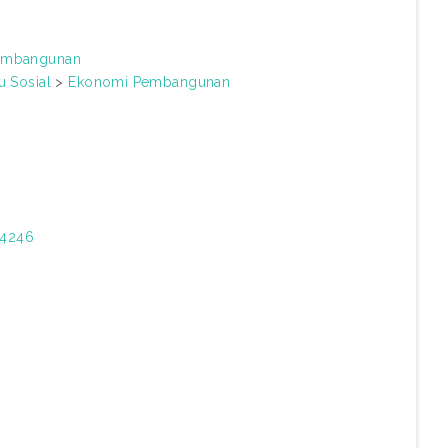
embangunan
u Sosial
>
Ekonomi Pembangunan
04246