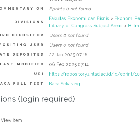
Eprints 0 not found.
OMMENTARY ON:
Fakultas Ekonomi dan Bisnis
>
Ekonomi P
DIVISIONS:
Library of Congress Subject Areas
>
H Ilm
Users 0 not found.
ORD DEPOSITOR:
Users 0 not found.
POSITING USER:
22 Jan 2025 07:16
ATE DEPOSITED:
06 Feb 2025 07:14
LAST MODIFIED:
https://repository.untad.ac.id/id/eprint/1
URI:
Baca Sekarang
BACA FULL TEXT:
ions (login required)
View Item