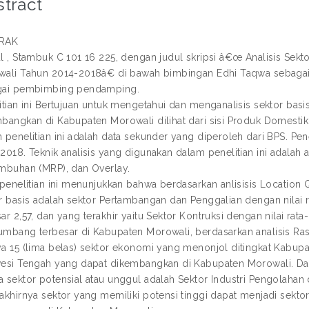
tract
RAK
l , Stambuk C 101 16 225, dengan judul skripsi â€œ Analisis Sek
ali Tahun 2014-2018â€ di bawah bimbingan Edhi Taqwa sebaga
gai pembimbing pendamping.
itian ini Bertujuan untuk mengetahui dan menganalisis sektor basi
bangkan di Kabupaten Morowali dilihat dari sisi Produk Domestik
 penelitian ini adalah data sekunder yang diperoleh dari BPS. Pe
2018. Teknik analisis yang digunakan dalam penelitian ini adalah 
mbuhan (MRP), dan Overlay.
 penelitian ini menunjukkan bahwa berdasarkan anlisisis Location Qu
r basis adalah sektor Pertambangan dan Penggalian dengan nilai ra
ar 2,57, dan yang terakhir yaitu Sektor Kontruksi dengan nilai rata-
mbang terbesar di Kabupaten Morowali, berdasarkan analisis Ra
a 15 (lima belas) sektor ekonomi yang menonjol ditingkat Kabupat
esi Tengah yang dapat dikembangkan di Kabupaten Morowali. Dari
 sektor potensial atau unggul adalah Sektor Industri Pengolaha
akhirnya sektor yang memiliki potensi tinggi dapat menjadi se