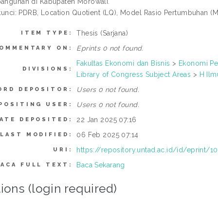
angunan di Kabupaten Morowali.
kunci: PDRB, Location Quotient (LQ), Model Rasio Pertumbuhan (M
Thesis (Sarjana)
ITEM TYPE:
Eprints 0 not found.
OMMENTARY ON:
Fakultas Ekonomi dan Bisnis
>
Ekonomi P
DIVISIONS:
Library of Congress Subject Areas
>
H Ilm
Users 0 not found.
ORD DEPOSITOR:
Users 0 not found.
POSITING USER:
22 Jan 2025 07:16
ATE DEPOSITED:
06 Feb 2025 07:14
LAST MODIFIED:
https://repository.untad.ac.id/id/eprint/1
URI:
Baca Sekarang
BACA FULL TEXT:
ions (login required)