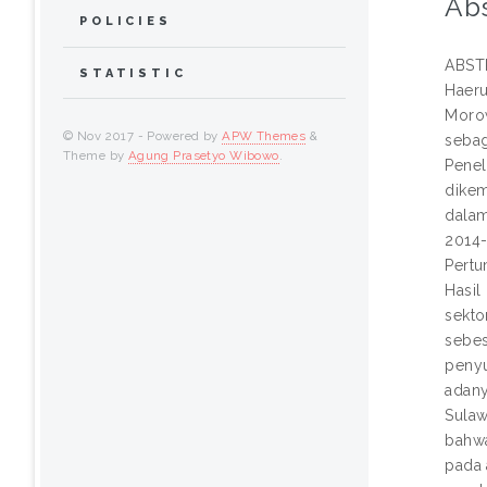
Abs
POLICIES
ABST
STATISTIC
Haeru
Morow
© Nov 2017 - Powered by
APW Themes
&
seba
Theme by
Agung Prasetyo Wibowo
.
Penel
dikem
dalam
2014-
Pertu
Hasil
sekto
sebes
penyu
adany
Sulaw
bahwa
pada 