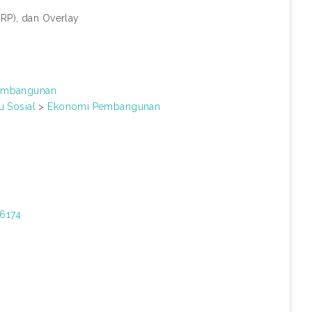
RP), dan Overlay
embangunan
u Sosial
>
Ekonomi Pembangunan
06174