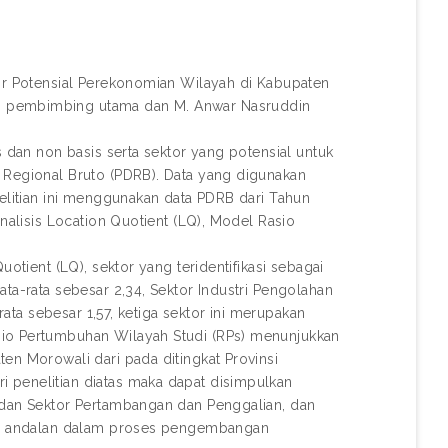
tor Potensial Perekonomian Wilayah di Kabupaten
i pembimbing utama dan M. Anwar Nasruddin
s dan non basis serta sektor yang potensial untuk
 Regional Bruto (PDRB). Data yang digunakan
nelitian ini menggunakan data PDRB dari Tahun
analisis Location Quotient (LQ), Model Rasio
otient (LQ), sektor yang teridentifikasi sebagai
ta-rata sebesar 2,34, Sektor Industri Pengolahan
rata sebesar 1,57, ketiga sektor ini merupakan
sio Pertumbuhan Wilayah Studi (RPs) menunjukkan
en Morowali dari pada ditingkat Provinsi
 penelitian diatas maka dapat disimpulkan
n dan Sektor Pertambangan dan Penggalian, dan
ktor andalan dalam proses pengembangan