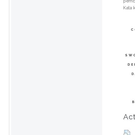
pemb
Kata 
C
SW
DE
D
Act