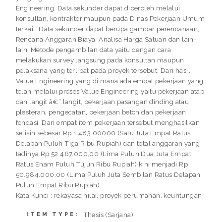
Engineering. Data sekunder dapat diperoleh melalui
konsultan, kontraktor maupun pada Dinas Pekerjaan Umum
terkait. Data sekunder dapat berupa gambar perencanaan,
Rencana Anggaran Biaya, Analisa Harga Satuan dan lain-
lain. Metode pengambilan data yaitu dengan cara
melakukan survey langsung pada konsultan maupun
pelaksana yang terlibat pada proyek tersebut. Dari hasil
Value Engineering yang di mana ada empat pekerjaan yang
telah melalui proses Value Engineering yaitu pekerjaan atap
dan langit â€“ langit, pekerjaan pasangan dinding atau
plesteran, pengecatan, pekerjaan beton dan pekerjaan
fondasi. Dari empat item pekerjaan tersebut menghasilkan
selisih sebesar Rp 1.483.00000 (Satu Juta Empat Ratus
Delapan Puluh Tiga Ribu Rupiah) dan total anggaran yang
tadinya Rp 52.467.000,00 (Lima Puluh Dua Juta Empat
Ratus Enam Puluh Tujuh Ribu Rupiah) kini menjadi Rp
50.984.000,00 (Lima Puluh Juta Sembilan Ratus Delapan
Puluh Empat Ribu Rupiah).
Kata Kunci : rekayasa nilai, proyek perumahan, keuntungan
Thesis (Sarjana)
ITEM TYPE: