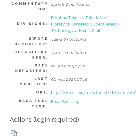
COMMENTARY
Eprints 0 not found.
ON:
Fakultas Teknik
>
Teknik Sipil
Library of Congress Subject Areas
>
T
DIVISIONS:
Technology
>
Teknik Sipil
SWORD
Users 0 not found.
DEPOSITOR:
DEPOSITING
Users 0 not found.
USER:
DATE
22 Jan 2025 07:16
DEPOSITED:
LAST
06 Feb 2025 07:14
MODIFIED:
https://repository.untad.ac.id/id/eprint/10
URI:
BACA FULL
Baca Sekarang
TEXT:
Actions (login required)