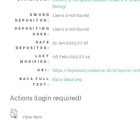
Biologi
SWORD
Users 0 not found.
DEPOSITOR:
DEPOSITING
Users 0 not found.
USER:
DATE
22 Jan 2025 07:16
DEPOSITED:
LAST
06 Feb 2025 07:14
MODIFIED:
https://repository.untad.ac.id/id/eprint/1
URI:
BACA FULL
Baca Sekarang
TEXT:
Actions (login required)
View Item