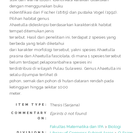
dengan menggunakan buku
indentifikasi dari Fischer (1885) dan pustaka Vogel (1992).
Pilihan habitat genus
Ahaetulla dideskripsi berdasarkan karakteristik habitat
tempat ditemukan jenis
tersebut. Hasil dari penelitian ini, terdapat 2 spesies yang
berbeda yang telah diketahui
dari karakter morfologi tersebut, yakni spesies Ahaetulla
prasina dan Ahaetulla fasciolata, di mana 1 spesies tersebut
belum terdapat pelaporanbahwa spesies ini
terdistribusi di wilayah Pulau Sulawesi. Genus Ahaetulla ini
selalu dijumpai terlihat di
pohon, semak dan pohon di hutan dataran rendah pada
ketinggian hingga sekitar 1000
meter.
Thesis (Sarjana)
ITEM TYPE:
COMMENTARY
Eprints 0 not found.
ON:
Fakultas Matematika dan IPA
>
Biologi
Library of Congress Subject Areas
>
Q Scien
DIVISIONS: