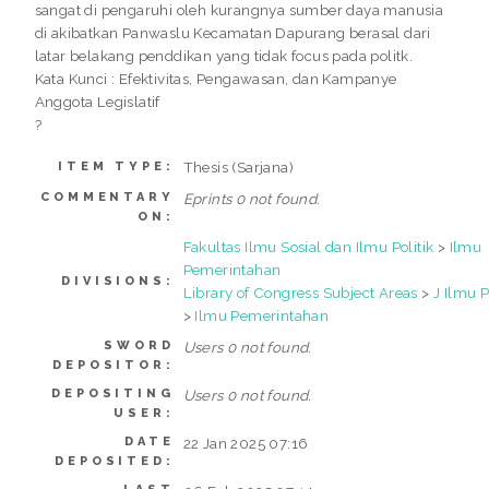
sangat di pengaruhi oleh kurangnya sumber daya manusia
di akibatkan Panwaslu Kecamatan Dapurang berasal dari
latar belakang penddikan yang tidak focus pada politk.
Kata Kunci : Efektivitas, Pengawasan, dan Kampanye
Anggota Legislatif
?
Thesis (Sarjana)
ITEM TYPE:
COMMENTARY
Eprints 0 not found.
ON:
Fakultas Ilmu Sosial dan Ilmu Politik
>
Ilmu
Pemerintahan
DIVISIONS:
Library of Congress Subject Areas
>
J Ilmu P
>
Ilmu Pemerintahan
SWORD
Users 0 not found.
DEPOSITOR:
DEPOSITING
Users 0 not found.
USER:
DATE
22 Jan 2025 07:16
DEPOSITED: