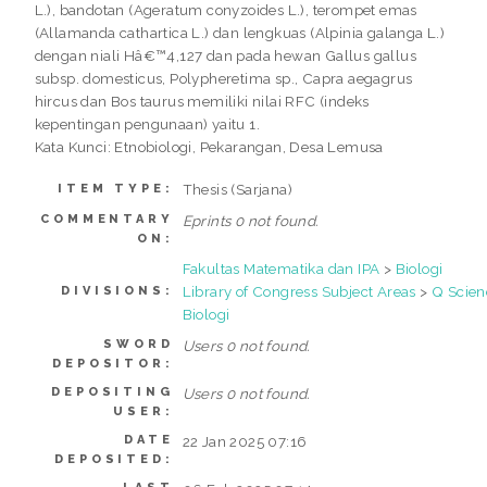
L.), bandotan (Ageratum conyzoides L.), terompet emas
(Allamanda cathartica L.) dan lengkuas (Alpinia galanga L.)
dengan niali Hâ€™4,127 dan pada hewan Gallus gallus
subsp. domesticus, Polypheretima sp., Capra aegagrus
hircus dan Bos taurus memiliki nilai RFC (indeks
kepentingan pengunaan) yaitu 1.
Kata Kunci: Etnobiologi, Pekarangan, Desa Lemusa
Thesis (Sarjana)
ITEM TYPE:
COMMENTARY
Eprints 0 not found.
ON:
Fakultas Matematika dan IPA
>
Biologi
Library of Congress Subject Areas
>
Q Scien
DIVISIONS:
Biologi
SWORD
Users 0 not found.
DEPOSITOR:
DEPOSITING
Users 0 not found.
USER:
DATE
22 Jan 2025 07:16
DEPOSITED: