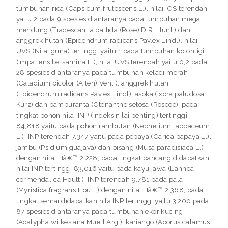
tumbuhan rica (Capsicum frutescens L.), nilai ICS terendah
yaitu 2 pada 9 spesies diantaranya pada tumbuhan mega
mendung (Tradescantia pallida (Rose) D.R. Hunt.) dan
anggrek hutan (Epidendrum radicans Pav.ex Lindl), nilai
UVS (Nilai guna) tertinggi yaitu 1 pada tumbuhan kolontigi
(Impatiens balsamina L.), nilai UVS terendah yaitu 0,2 pada
28 spesies diantaranya pada tumbuhan keladi merah
(Caladium bicolor (Aiten) Vent.), anggrek hutan
(Epidendrum radicans Pav.ex Lindl), asoka (Ixora paludosa
Kurz) dan bamburanta (Ctenanthe setosa (Roscoe), pada
tingkat pohon nilai INP (indeks nilai penting) tertinggi
84,818 yaitu pada pohon rambutan (Nephelium lappaceum
L.), INP terendah 7,347 yaitu pada pepaya (Carica papaya L.),
jambu (Psidium guajava) dan pisang (Musa paradisiaca L.)
dengan nilai Hâ€™ 2.228, pada tingkat pancang didapatkan
nilai INP tertinggi 83,016 yaitu pada kayu jawa (Lannea
cormendalica Houtt.), INP terendah 9,781 pada pala
(Myristica fragrans Houtt.) dengan nilai Hâ€™ 2,368, pada
tingkat semai didapatkan nila INP tertinggi yaitu 3,200 pada
87 spesies diantaranya pada tumbuhan ekor kucing
(Acalypha wilkesiana Muell.Arg ), kariango (Acorus calamus