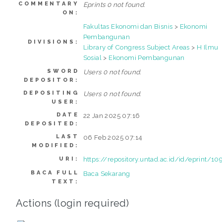
COMMENTARY
Eprints 0 not found.
ON:
Fakultas Ekonomi dan Bisnis
>
Ekonomi
Pembangunan
DIVISIONS:
Library of Congress Subject Areas
>
H Ilmu
Sosial
>
Ekonomi Pembangunan
SWORD
Users 0 not found.
DEPOSITOR:
DEPOSITING
Users 0 not found.
USER:
DATE
22 Jan 2025 07:16
DEPOSITED:
LAST
06 Feb 2025 07:14
MODIFIED:
https://repository.untad.ac.id/id/eprint/10
URI:
BACA FULL
Baca Sekarang
TEXT:
Actions (login required)