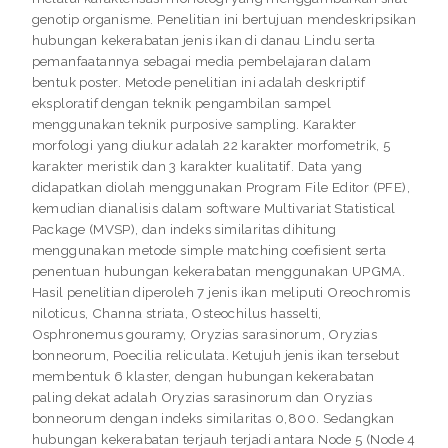
genotip organisme. Penelitian ini bertujuan mendeskripsikan
hubungan kekerabatan jenis ikan di danau Lindu serta
pemanfaatannya sebagai media pembelajaran dalam
bentuk poster. Metode penelitian ini adalah deskriptif
eksploratif dengan teknik pengambilan sampel
menggunakan teknik purposive sampling. Karakter
morfologi yang diukur adalah 22 karakter morfometrik, 5
karakter meristik dan 3 karakter kualitatif. Data yang
didapatkan diolah menggunakan Program File Editor (PFE),
kemudian dianalisis dalam software Multivariat Statistical
Package (MVSP), dan indeks similaritas dihitung
menggunakan metode simple matching coefisient serta
penentuan hubungan kekerabatan menggunakan UPGMA.
Hasil penelitian diperoleh 7 jenis ikan meliputi Oreochromis
niloticus, Channa striata, Osteochilus hasselti,
Osphronemus gouramy, Oryzias sarasinorum, Oryzias
bonneorum, Poecilia reliculata. Ketujuh jenis ikan tersebut
membentuk 6 klaster, dengan hubungan kekerabatan
paling dekat adalah Oryzias sarasinorum dan Oryzias
bonneorum dengan indeks similaritas 0,800. Sedangkan
hubungan kekerabatan terjauh terjadi antara Node 5 (Node 4