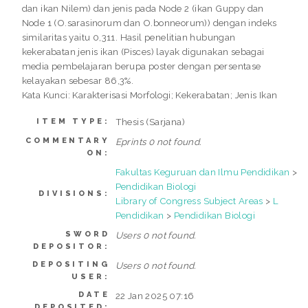
dan ikan Nilem) dan jenis pada Node 2 (ikan Guppy dan
Node 1 (O.sarasinorum dan O.bonneorum)) dengan indeks
similaritas yaitu 0,311. Hasil penelitian hubungan
kekerabatan jenis ikan (Pisces) layak digunakan sebagai
media pembelajaran berupa poster dengan persentase
kelayakan sebesar 86,3%.
Kata Kunci: Karakterisasi Morfologi; Kekerabatan; Jenis Ikan
Thesis (Sarjana)
ITEM TYPE:
COMMENTARY
Eprints 0 not found.
ON:
Fakultas Keguruan dan Ilmu Pendidikan
>
Pendidikan Biologi
DIVISIONS:
Library of Congress Subject Areas
>
L
Pendidikan
>
Pendidikan Biologi
SWORD
Users 0 not found.
DEPOSITOR:
DEPOSITING
Users 0 not found.
USER:
DATE
22 Jan 2025 07:16
DEPOSITED: