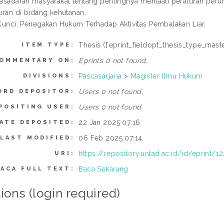
esadaran masyarakat tentang pentingnya mentaati peraturan pe
uran di bidang kehutanan.
Kunci: Penegakan Hukum Terhadap Aktivitas Pembalakan Liar.
Thesis (['eprint_fieldopt_thesis_type_maste
ITEM TYPE:
Eprints 0 not found.
OMMENTARY ON:
Pascasarjana
>
Magister Ilmu Hukum
DIVISIONS:
Users 0 not found.
ORD DEPOSITOR:
Users 0 not found.
POSITING USER:
22 Jan 2025 07:16
ATE DEPOSITED:
06 Feb 2025 07:14
LAST MODIFIED:
https://repository.untad.ac.id/id/eprint/1
URI:
Baca Sekarang
BACA FULL TEXT:
ions (login required)