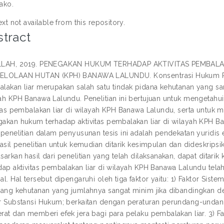
ako.
ext not available from this repository.
tract
LLAH, 2019. PENEGAKAN HUKUM TERHADAP AKTIVITAS PEMBAL
LOLAAN HUTAN (KPH) BANAWA LALUNDU. Konsentrasi Hukum Pidan
lakan liar merupakan salah satu tindak pidana kehutanan yang sanga
ah KPH Banawa Lalundu. Penelitian ini bertujuan untuk mengeta
itas pembalakan liar di wilayah KPH Banawa Lalundu, serta untuk
akan hukum terhadap aktivitas pembalakan liar di wilayah KPH B
 penelitian dalam penyusunan tesis ini adalah pendekatan yuridis 
hasil penelitian untuk kemudian ditarik kesimpulan dan dideskripsik
sarkan hasil dari penelitian yang telah dilaksanakan, dapat dit
dap aktivitas pembalakan liar di wilayah KPH Banawa Lalundu tel
al. Hal tersebut dipengaruhi oleh tiga faktor yaitu: 1) Faktor Si
dang kehutanan yang jumlahnya sangat minim jika dibandingkan de
r Substansi Hukum; berkaitan dengan peraturan perundang-undang
rat dan memberi efek jera bagi para pelaku pembalakan liar. 3) 