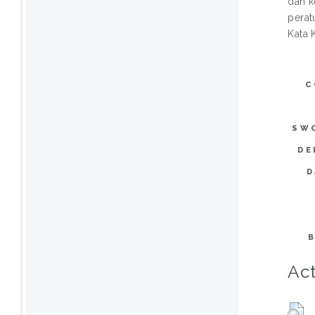
dan k
perat
Kata 
C
SW
DE
D
Act