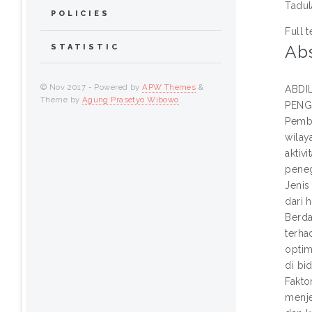
Tadul
POLICIES
Full t
Abs
STATISTIC
© Nov 2017 - Powered by
APW Themes
&
ABDI
Theme by
Agung Prasetyo Wibowo
.
PENGE
Pemba
wilay
aktiv
peneg
Jenis
dari 
Berda
terha
optim
di bi
Fakto
menje