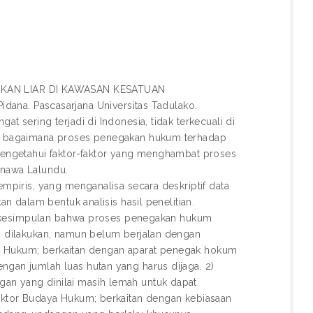
AKAN LIAR DI KAWASAN KESATUAN
a. Pascasarjana Universitas Tadulako.
t sering terjadi di Indonesia, tidak terkecuali di
hui bagaimana proses penegakan hukum terhadap
 mengetahui faktor-faktor yang menghambat proses
anawa Lalundu.
empiris, yang menganalisa secara deskriptif data
an dalam bentuk analisis hasil penelitian.
arik kesimpulan bahwa proses penegakan hukum
ah dilakukan, namun belum berjalan dengan
stem Hukum; berkaitan dengan aparat penegak hokum
ngan jumlah luas hutan yang harus dijaga. 2)
an yang dinilai masih lemah untuk dapat
Faktor Budaya Hukum; berkaitan dengan kebiasaan