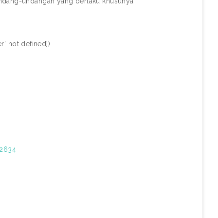
rundang-undangan yang berlaku khusunya
r' not defined])
22634