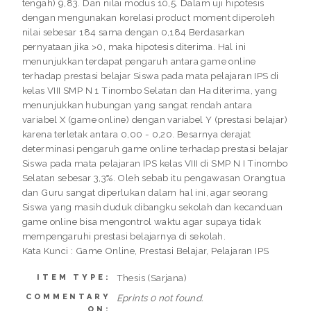
tengah) 9,83. Dan nilai modus 10,5. Dalam uji hipotesis
dengan mengunakan korelasi product moment diperoleh
nilai sebesar 184 sama dengan 0,184 Berdasarkan
pernyataan jika >0, maka hipotesis diterima. Hal ini
menunjukkan terdapat pengaruh antara game online
terhadap prestasi belajar Siswa pada mata pelajaran IPS di
kelas VIII SMP N 1 Tinombo Selatan dan Ha diterima, yang
menunjukkan hubungan yang sangat rendah antara
variabel X (game online) dengan variabel Y (prestasi belajar)
karena terletak antara 0,00 - 0,20. Besarnya derajat
determinasi pengaruh game online terhadap prestasi belajar
Siswa pada mata pelajaran IPS kelas VIII di SMP N I Tinombo
Selatan sebesar 3,3%. Oleh sebab itu pengawasan Orangtua
dan Guru sangat diperlukan dalam hal ini, agar seorang
Siswa yang masih duduk dibangku sekolah dan kecanduan
game online bisa mengontrol waktu agar supaya tidak
mempengaruhi prestasi belajarnya di sekolah.
Kata Kunci : Game Online, Prestasi Belajar, Pelajaran IPS
Thesis (Sarjana)
ITEM TYPE:
COMMENTARY
Eprints 0 not found.
ON: