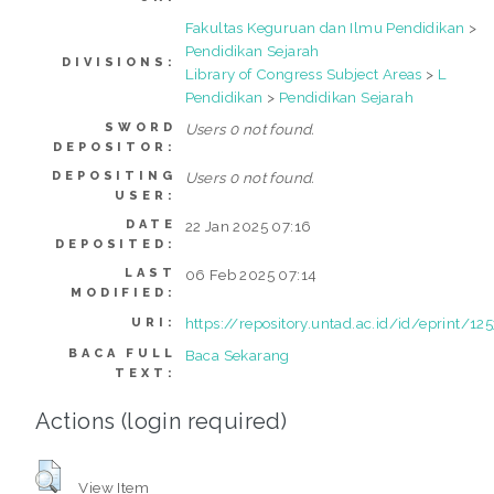
Fakultas Keguruan dan Ilmu Pendidikan
>
Pendidikan Sejarah
DIVISIONS:
Library of Congress Subject Areas
>
L
Pendidikan
>
Pendidikan Sejarah
SWORD
Users 0 not found.
DEPOSITOR:
DEPOSITING
Users 0 not found.
USER:
DATE
22 Jan 2025 07:16
DEPOSITED:
LAST
06 Feb 2025 07:14
MODIFIED:
https://repository.untad.ac.id/id/eprint/12
URI:
BACA FULL
Baca Sekarang
TEXT:
Actions (login required)
View Item