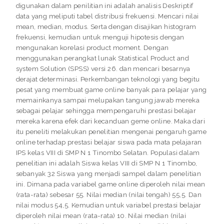
digunakan dalam penilitian ini adalah analisis Deskriptif
data yang meliputi tabel distribusi frekuensi. Mencari nilai
mean, median, modus. Serta dengan disajikan histogram
frekuensi, kemudian untuk menguji hipotesis dengan
mengunakan korelasi product moment. Dengan
menggunakan perangkat lunak Statistical Product and
system Solution (SPSS) versi 26. dan mencari besarnya
derajat determinasi. Perkembangan teknologi yang begitu
pesat yang membuat game online banyak para pelajar yang
memainkanya sampai melupakan tangung jawab mereka
sebagai pelajar sehingga mempengaruhi prestasi belajar
mereka karena efek dari kecanduan geme online. Maka dari
itu peneliti melakukan penelitian mengenai pengaruh game
online terhadap prestasi belajar siswa pada mata pelajaran
IPS kelas VIII di SMP N 1 Tinombo Selatan. Populasi dalam
penelitian ini adalah Siswa kelas VIII di SMP N 1 Tinombo,
sebanyak 32 Siswa yang menjadi sampel dalam penelitian
ini. Dimana pada variabel game online diperoleh nilai mean
(rata-rata) sebesar 55. Nilai median (nilai tengah) 55,5. Dan
nilai modus 54,5. Kemudian untuk variabel prestasi belajar
diperoleh nilai mean (rata-rata) 10. Nilai median (nilai