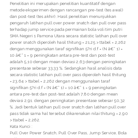
Penelitian ini merupakan penelitian kuantitatif dengan
metode eksperimen dengan rancangan pre-test (tes awal)
dan post-test (tes akhir). Hasil penelitian menunjukkan
pengaruh latihan pull over power snatch dan pull over pass
terhadap jump service pada permainan bola voli tim putri
SMA Negeri 1 Pamona Utara secara statistic latihan pull over
power snatch diperoleh hasil thitung = 21,25 > ttabel = 2,262
dengan menggunakan taraf signifikan 5?ri d.f = (N â€“ 1) =
10 â€“ 1 = 9 peningkatan antara pre-test dan post-test
adalah 5,10 dengan mean deviasi 2,63 dengan peningkatan
presentase sebesar 33,33 %. Sedangkan hasil analisis data
secara statistic latihan pull over pass diperoleh hasil thitung
= 23,64 > ttabel = 2,262 dengan menggunakan taraf
signifikan 5?ri d.f = (N â€“ 1) = 10 â€“ 1 = 9 peningkatan
antara pre-test dan post-test adalah 7,80 dengan mean
deviasi 2,91. dengan peningkatan presentase sebesar 50,32
%. Jadi bentuk latihan pull over snatch dan latihan pull over
pass tidak sama hal tersebut dikarenakan nilai thitung = 2,90
> ttabel = 2,262.
Kata Kunci :
Pull Over Power Snatch, Pull Over Pass, Jump Service, Bola