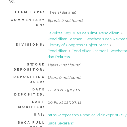
Voli.
Thesis (Sarjana)
ITEM TYPE:
COMMENTARY
Eprints 0 not found.
ON:
Fakultas Keguruan dan Ilmu Pendidikan
>
Pendidikan Jasmani, Kesehatan dan Rekreas
Library of Congress Subject Areas
>
L
DIVISIONS:
Pendidikan
>
Pendidikan Jasmani, Kesehata
dan Rekreasi
SWORD
Users 0 not found.
DEPOSITOR:
DEPOSITING
Users 0 not found.
USER:
DATE
22 Jan 2025 07:16
DEPOSITED:
LAST
06 Feb 2025 07:14
MODIFIED:
https://repository.untad.ac.id/id/eprint/12
URI:
BACA FULL
Baca Sekarang