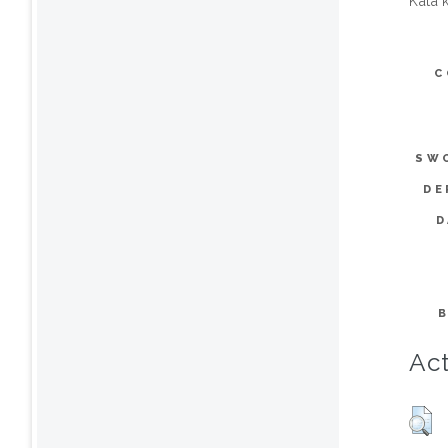
Kata 
C
SW
DE
D
Act