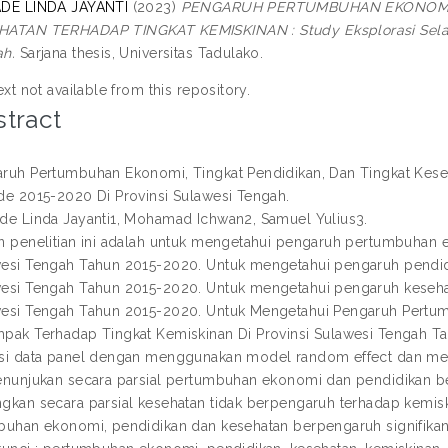
ADE LINDA JAYANTI
(2023)
PENGARUH PERTUMBUHAN EKONOMI, 
HATAN TERHADAP TINGKAT KEMISKINAN : Study Eksplorasi Selam
h.
Sarjana thesis, Universitas Tadulako.
ext not available from this repository.
tract
ruh Pertumbuhan Ekonomi, Tingkat Pendidikan, Dan Tingkat Keseh
de 2015-2020 Di Provinsi Sulawesi Tengah.
de Linda Jayanti1, Mohamad Ichwan2, Samuel Yulius3.
n penelitian ini adalah untuk mengetahui pengaruh pertumbuhan e
esi Tengah Tahun 2015-2020. Untuk mengetahui pengaruh pendidik
esi Tengah Tahun 2015-2020. Untuk mengetahui pengaruh kesehata
esi Tengah Tahun 2015-2020. Untuk Mengetahui Pengaruh Pertum
pak Terhadap Tingkat Kemiskinan Di Provinsi Sulawesi Tengah Tah
si data panel dengan menggunakan model random effect dan men
enunjukan secara parsial pertumbuhan ekonomi dan pendidikan be
gkan secara parsial kesehatan tidak berpengaruh terhadap kemis
buhan ekonomi, pendidikan dan kesehatan berpengaruh signifikan