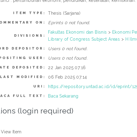
kunci : pertumbuhan ekonomi, pendidikan, kesehatan, kemiskinan.
Thesis (Sarjana)
ITEM TYPE:
Eprints 0 not found.
OMMENTARY ON:
Fakultas Ekonomi dan Bisnis
>
Ekonomi P
DIVISIONS:
Library of Congress Subject Areas
>
H Ilm
Users 0 not found.
ORD DEPOSITOR:
Users 0 not found.
POSITING USER:
22 Jan 2025 07:16
ATE DEPOSITED:
06 Feb 2025 07:14
LAST MODIFIED:
https://repository.untad.ac.id/id/eprint/1
URI:
Baca Sekarang
BACA FULL TEXT:
ions (login required)
View Item