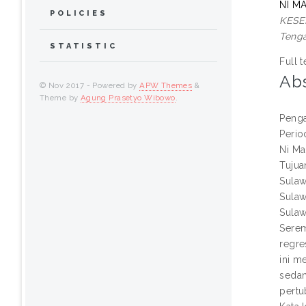
NI M
POLICIES
KESE
Tenga
STATISTIC
Full t
Abs
© Nov 2017 - Powered by
APW Themes
&
Theme by
Agung Prasetyo Wibowo
.
Penga
Perio
Ni Ma
Tujua
Sulaw
Sulaw
Sulaw
Serem
regre
ini m
sedan
pertu