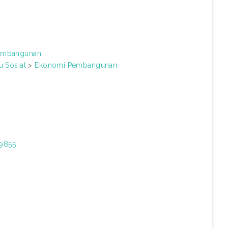
embangunan
u Sosial
>
Ekonomi Pembangunan
29855