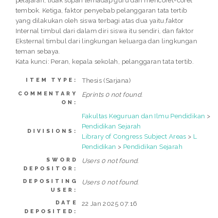
pelajaran, tidak sopan terhadap guru dan mencoret-coret
tembok. Ketiga, faktor penyebab pelanggaran tata tertib
yang dilakukan oleh siswa terbagi atas dua yaitu,faktor
Internal timbul dari dalam diri siswa itu sendiri, dan faktor
Eksternal timbul dari lingkungan keluarga dan lingkungan
teman sebaya.
Kata kunci: Peran, kepala sekolah, pelanggaran tata tertib.
Thesis (Sarjana)
ITEM TYPE:
COMMENTARY
Eprints 0 not found.
ON:
Fakultas Keguruan dan Ilmu Pendidikan
>
Pendidikan Sejarah
DIVISIONS:
Library of Congress Subject Areas
>
L
Pendidikan
>
Pendidikan Sejarah
SWORD
Users 0 not found.
DEPOSITOR:
DEPOSITING
Users 0 not found.
USER:
DATE
22 Jan 2025 07:16
DEPOSITED: