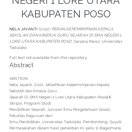
NEGERI 1 LORE UTARA
KABUPATEN POSO
NELA JAYANTI
(2022)
PERAN KEPEMIMPINAN KEPALA
SEKOLAH DAN KINERJA GURU SEJARAH DI SMA NEGERI 1
LORE UTARA KABUPATEN POSO.
Sarjana thesis, Universitas
Tadulako.
Full text not available from this repository.
Abstract
ABSTRAK
Nela Jayanti, 2022. â€œPeran Kepemimpinan Kepala
Sekolah dan Kinerja Guru
Sejarah Di SMA Negeri 1 Lore Utara Kabupaten Posoâ€.
Skripsi, Program Studi
Pendidikan Sejarah, Jurusan Ilmu Pengetahuan Sosial,
Fakultas Keguruan dan
Ilmu Pendidikan, Universitas Tadulako. Pembimbing: Suyuti
Permasalahan dalam hasil penelitian ini yaitu 1) Bagaimana