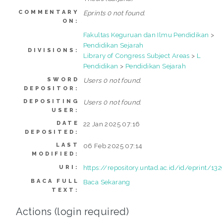
COMMENTARY
Eprints 0 not found.
ON:
Fakultas Keguruan dan Ilmu Pendidikan
>
Pendidikan Sejarah
DIVISIONS:
Library of Congress Subject Areas
>
L
Pendidikan
>
Pendidikan Sejarah
SWORD
Users 0 not found.
DEPOSITOR:
DEPOSITING
Users 0 not found.
USER:
DATE
22 Jan 2025 07:16
DEPOSITED:
LAST
06 Feb 2025 07:14
MODIFIED:
https://repository.untad.ac.id/id/eprint/13
URI:
BACA FULL
Baca Sekarang
TEXT:
Actions (login required)