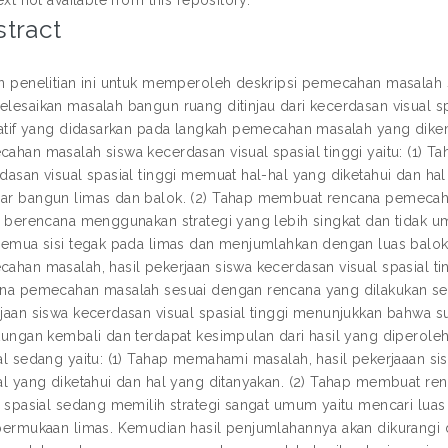
tract
n penelitian ini untuk memperoleh deskripsi pemecahan masalah
lesaikan masalah bangun ruang ditinjau dari kecerdasan visual s
tatif yang didasarkan pada langkah pemecahan masalah yang dike
ahan masalah siswa kecerdasan visual spasial tinggi yaitu: (1) 
dasan visual spasial tinggi memuat hal-hal yang diketahui dan hal
r bangun limas dan balok. (2) Tahap membuat rencana pemecahan
i berencana menggunakan strategi yang lebih singkat dan tidak
semua sisi tegak pada limas dan menjumlahkan dengan luas balok
ahan masalah, hasil pekerjaan siswa kecerdasan visual spasial 
na pemecahan masalah sesuai dengan rencana yang dilakukan seb
jaan siswa kecerdasan visual spasial tinggi menunjukkan bahwa
tungan kembali dan terdapat kesimpulan dari hasil yang diperol
al sedang yaitu: (1) Tahap memahami masalah, hasil pekerjaaan s
al yang diketahui dan hal yang ditanyakan. (2) Tahap membuat r
l spasial sedang memilih strategi sangat umum yaitu mencari lu
permukaan limas. Kemudian hasil penjumlahannya akan dikurangi de