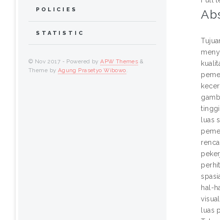
POLICIES
Abs
STATISTIC
Tujua
menye
© Nov 2017 - Powered by
APW Themes
&
kuali
Theme by
Agung Prasetyo Wibowo
.
pemec
kecer
gamba
tingg
luas 
pemec
renca
peker
perhi
spasi
hal-h
visua
luas 