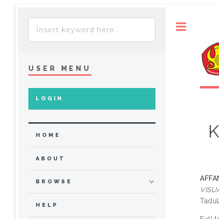
Toggle
USER MENU
LOGIN
K
HOME
ABOUT
AFFA
BROWSE
VISU
Tadul
HELP
Full t