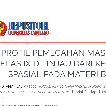
PROFIL PEMECAHAN MAS
ELAS IX DITINJAU DARI 
SPASIAL PADA MATERI
NDI AMAT SALIM
(2020)
PROFIL PEMECAHAN MASALAH SISWA SM
AL SPASIAL PADA MATERI BANGUN RUANG.
['eprint_fieldopt_thes
ako.
ext not available from this repository.