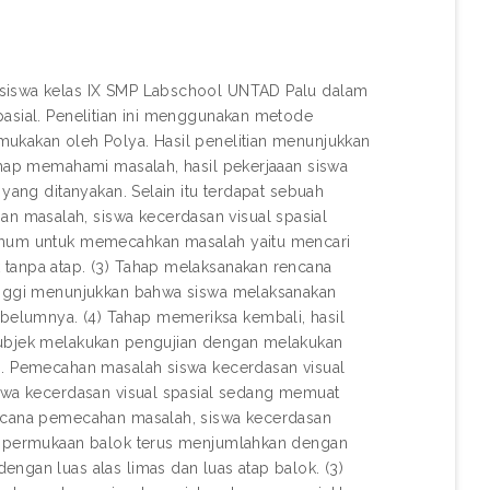
 siswa kelas IX SMP Labschool UNTAD Palu dalam
pasial. Penelitian ini menggunakan metode
mukakan oleh Polya. Hasil penelitian menunjukkan
Tahap memahami masalah, hasil pekerjaaan siswa
 yang ditanyakan. Selain itu terdapat sebuah
 masalah, siswa kecerdasan visual spasial
 umum untuk memecahkan masalah yaitu mencari
 tanpa atap. (3) Tahap melaksanakan rencana
tinggi menunjukkan bahwa siswa melaksanakan
elumnya. (4) Tahap memeriksa kembali, hasil
 subjek melakukan pengujian dengan melakukan
eh. Pemecahan masalah siswa kecerdasan visual
iswa kecerdasan visual spasial sedang memuat
encana pemecahan masalah, siswa kecerdasan
as permukaan balok terus menjumlahkan dengan
ngan luas alas limas dan luas atap balok. (3)