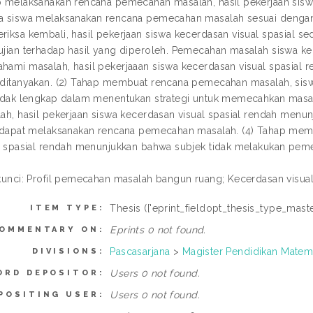
 melaksanakan rencana pemecahan masalah, hasil pekerjaan sisw
 siswa melaksanakan rencana pemecahan masalah sesuai dengan 
iksa kembali, hasil pekerjaan siswa kecerdasan visual spasial s
jian terhadap hasil yang diperoleh. Pemecahan masalah siswa kece
ami masalah, hasil pekerjaaan siswa kecerdasan visual spasial r
ditanyakan. (2) Tahap membuat rencana pemecahan masalah, sisw
idak lengkap dalam menentukan strategi untuk memecahkan masa
ah, hasil pekerjaan siswa kecerdasan visual spasial rendah menu
 dapat melaksanakan rencana pemecahan masalah. (4) Tahap memer
l spasial rendah menunjukkan bahwa subjek tidak melakukan peme
kunci: Profil pemecahan masalah bangun ruang; Kecerdasan visual
Thesis (['eprint_fieldopt_thesis_type_maste
ITEM TYPE:
Eprints 0 not found.
OMMENTARY ON:
Pascasarjana
>
Magister Pendidikan Matem
DIVISIONS:
Users 0 not found.
ORD DEPOSITOR:
Users 0 not found.
POSITING USER: