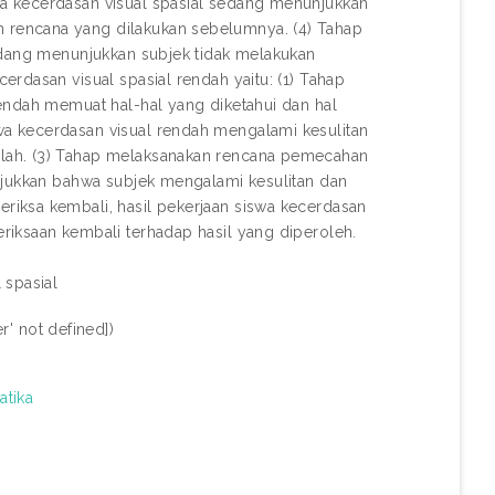
a kecerdasan visual spasial sedang menunjukkan
rencana yang dilakukan sebelumnya. (4) Tahap
edang menunjukkan subjek tidak melakukan
rdasan visual spasial rendah yaitu: (1) Tahap
endah memuat hal-hal yang diketahui dan hal
a kecerdasan visual rendah mengalami kesulitan
lah. (3) Tahap melaksanakan rencana pemecahan
njukkan bahwa subjek mengalami kesulitan dan
iksa kembali, hasil pekerjaan siswa kecerdasan
riksaan kembali terhadap hasil yang diperoleh.
 spasial
r' not defined])
atika