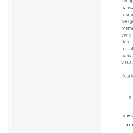
Tahap
bahwa
memer
pengu
memah
yang 
dan t
masal
tidak
visua
Kata 
C
SW
DE