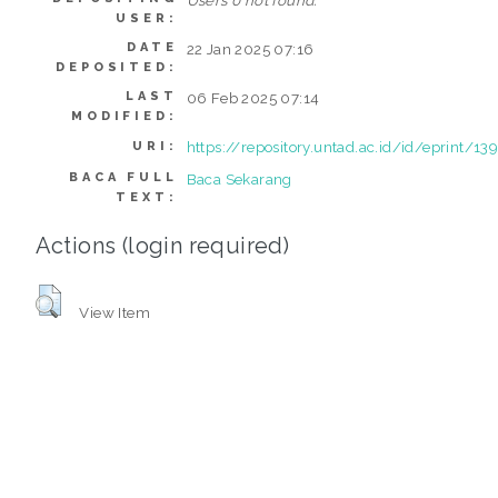
Users 0 not found.
USER:
DATE
22 Jan 2025 07:16
DEPOSITED:
LAST
06 Feb 2025 07:14
MODIFIED:
https://repository.untad.ac.id/id/eprint/13
URI:
BACA FULL
Baca Sekarang
TEXT:
Actions (login required)
View Item