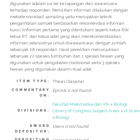
digunakan adalah survei ke lapangan dan wawancara
terhadap responden. Pemilihan informan dilakukan dengan
metode snowball sampling yaitu merupakan teknik
pengambilan sampel berdasarkan rekomendasi informan
kunci (informan pertama yang ditentukan) seperti ketua RW,
ketua RT, dan ketua adat yang akan merekomendasikan
informan selanjutnya untuk diwawancarai, dengan jumlah
sebanyak 28 responden. Hasil penelitian menunjukkan
sebanyak 22 spesies tumbuhan dan 1 spesies hewan yang
digunakan untuk pengobatan tradisional serta 3 spesies
hewan yang digunakan dalam ritual adat.
Thesis (Sarjana)
ITEM TYPE:
COMMENTARY
Eprints 0 not found.
ON:
Fakultas Matematika dan IPA
>
Biologi
Library of Congress Subject Areas
>
Q Scien
DIVISIONS:
>
Biologi
SWORD
Users 0 not found.
DEPOSITOR:
DEPOSITING