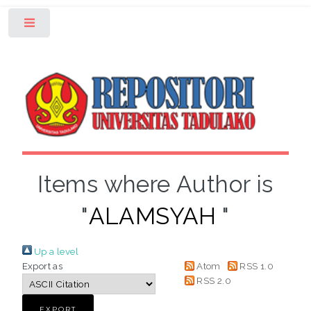
Toggle
Items where Author is
"
ALAMSYAH
"
Up a level
Export as
Atom
RSS 1.0
RSS 2.0