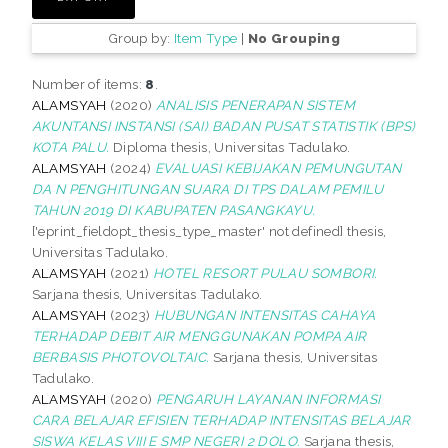
Group by:
Item Type
|
No Grouping
Number of items:
8
.
ALAMSYAH
(2020)
ANALISIS PENERAPAN SISTEM
AKUNTANSI INSTANSI (SAI) BADAN PUSAT STATISTIK (BPS)
KOTA PALU.
Diploma thesis, Universitas Tadulako.
ALAMSYAH
(2024)
EVALUASI KEBIJAKAN PEMUNGUTAN
DA N PENGHITUNGAN SUARA DI TPS DALAM PEMILU
TAHUN 2019 DI KABUPATEN PASANGKAYU.
['eprint_fieldopt_thesis_type_master' not defined] thesis,
Universitas Tadulako.
ALAMSYAH
(2021)
HOTEL RESORT PULAU SOMBORI.
Sarjana thesis, Universitas Tadulako.
ALAMSYAH
(2023)
HUBUNGAN INTENSITAS CAHAYA
TERHADAP DEBIT AIR MENGGUNAKAN POMPA AIR
BERBASIS PHOTOVOLTAIC.
Sarjana thesis, Universitas
Tadulako.
ALAMSYAH
(2020)
PENGARUH LAYANAN INFORMASI
CARA BELAJAR EFISIEN TERHADAP INTENSITAS BELAJAR
SISWA KELAS VIII E SMP NEGERI 2 DOLO.
Sarjana thesis,