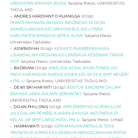
UNGKAPAN BAHASA BUGIS.
Sarjana thesis, UNIVERSITAS
TADULAKO.
-, ANDRES HARDIANTO KUANGGA
(2019)
PEMERTAHANAN BAHASA INDONESIA DI DESA
SAMBULANGAN KECAMATAN BULAGI UTARA
KABUPATEN BANGGAI KEPULAUAN.
Sarjana thesis,
Universitas Tadulako.
-, ASWINSYAH
(2019)
KESANTUNANBERBAHASA
LISANDALAM ORGANISASI LEMBAGA KESENIAN TIRANI
FKIP.
Sarjana thesis, Universitas Tadulako.
-, BADRIANI
(2019)
ANALISIS KESALAHAN FONOLOGI
PADA KARANGAN NARASI SISWA KELAS VII A SMP NEGERI
2 PALU.
Sarjana thesis, UNIVERSITAS TADULAKO.
-, DEWI SRI HARYATI
(2019)
BENTUK SINONIMI DALAM
BAHASA JAWA (KAJIAN SEMANTIK).
Sarjana thesis,
UNIVERSITAS TADULAKO.
-, DOAN PHI LONG
(2019)
IMPLEMENTASI KURIKULUM
2013 DALAM PEMBELAJARAN BAHASA INDONESIA DI
KELAS VIII SMP LABSCHOOL PALU.
Sarjana thesis, Untad.
-, HARMAWATI
(2019)
KEMAMPUAN MENULIS TEKS
PROSEDUR KOMPLEKS DENGAN MENGGUNAKAN MEDIA