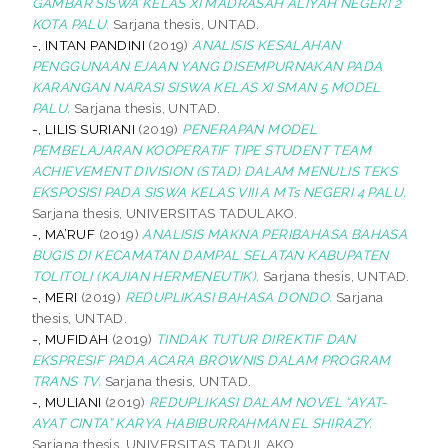
GAMBAR SISWA KELAS XI MADRASAH ALIYAH NEGERI 2
KOTA PALU.
Sarjana thesis, UNTAD.
-, INTAN PANDINI
(2019)
ANALISIS KESALAHAN
PENGGUNAAN EJAAN YANG DISEMPURNAKAN PADA
KARANGAN NARASI SISWA KELAS XI SMAN 5 MODEL
PALU.
Sarjana thesis, UNTAD.
-, LILIS SURIANI
(2019)
PENERAPAN MODEL
PEMBELAJARAN KOOPERATIF TIPE STUDENT TEAM
ACHIEVEMENT DIVISION (STAD) DALAM MENULIS TEKS
EKSPOSISI PADA SISWA KELAS VIII A MTs NEGERI 4 PALU.
Sarjana thesis, UNIVERSITAS TADULAKO.
-, MA’RUF
(2019)
ANALISIS MAKNA PERIBAHASA BAHASA
BUGIS DI KECAMATAN DAMPAL SELATAN KABUPATEN
TOLITOLI (KAJIAN HERMENEUTIK).
Sarjana thesis, UNTAD.
-, MERI
(2019)
REDUPLIKASI BAHASA DONDO.
Sarjana
thesis, UNTAD.
-, MUFIDAH
(2019)
TINDAK TUTUR DIREKTIF DAN
EKSPRESIF PADA ACARA BROWNIS DALAM PROGRAM
TRANS TV.
Sarjana thesis, UNTAD.
-, MULIANI
(2019)
REDUPLIKASI DALAM NOVEL “AYAT-
AYAT CINTA” KARYA HABIBURRAHMAN EL SHIRAZY.
Sarjana thesis, UNIVERSITAS TADULAKO.