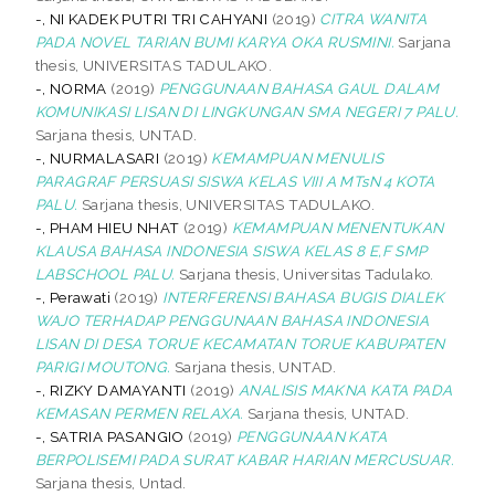
-, NI KADEK PUTRI TRI CAHYANI
(2019)
CITRA WANITA
PADA NOVEL TARIAN BUMI KARYA OKA RUSMINI.
Sarjana
thesis, UNIVERSITAS TADULAKO.
-, NORMA
(2019)
PENGGUNAAN BAHASA GAUL DALAM
KOMUNIKASI LISAN DI LINGKUNGAN SMA NEGERI 7 PALU.
Sarjana thesis, UNTAD.
-, NURMALASARI
(2019)
KEMAMPUAN MENULIS
PARAGRAF PERSUASI SISWA KELAS VIII A MTsN 4 KOTA
PALU.
Sarjana thesis, UNIVERSITAS TADULAKO.
-, PHAM HIEU NHAT
(2019)
KEMAMPUAN MENENTUKAN
KLAUSA BAHASA INDONESIA SISWA KELAS 8 E,F SMP
LABSCHOOL PALU.
Sarjana thesis, Universitas Tadulako.
-, Perawati
(2019)
INTERFERENSI BAHASA BUGIS DIALEK
WAJO TERHADAP PENGGUNAAN BAHASA INDONESIA
LISAN DI DESA TORUE KECAMATAN TORUE KABUPATEN
PARIGI MOUTONG.
Sarjana thesis, UNTAD.
-, RIZKY DAMAYANTI
(2019)
ANALISIS MAKNA KATA PADA
KEMASAN PERMEN RELAXA.
Sarjana thesis, UNTAD.
-, SATRIA PASANGIO
(2019)
PENGGUNAAN KATA
BERPOLISEMI PADA SURAT KABAR HARIAN MERCUSUAR.
Sarjana thesis, Untad.