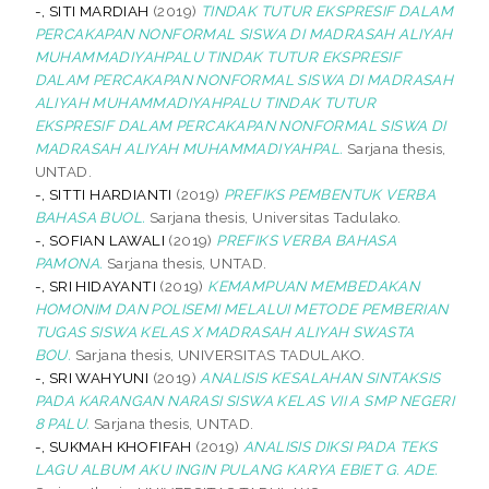
-, SITI MARDIAH
(2019)
TINDAK TUTUR EKSPRESIF DALAM
PERCAKAPAN NONFORMAL SISWA DI MADRASAH ALIYAH
MUHAMMADIYAHPALU TINDAK TUTUR EKSPRESIF
DALAM PERCAKAPAN NONFORMAL SISWA DI MADRASAH
ALIYAH MUHAMMADIYAHPALU TINDAK TUTUR
EKSPRESIF DALAM PERCAKAPAN NONFORMAL SISWA DI
MADRASAH ALIYAH MUHAMMADIYAHPAL.
Sarjana thesis,
UNTAD.
-, SITTI HARDIANTI
(2019)
PREFIKS PEMBENTUK VERBA
BAHASA BUOL.
Sarjana thesis, Universitas Tadulako.
-, SOFIAN LAWALI
(2019)
PREFIKS VERBA BAHASA
PAMONA.
Sarjana thesis, UNTAD.
-, SRI HIDAYANTI
(2019)
KEMAMPUAN MEMBEDAKAN
HOMONIM DAN POLISEMI MELALUI METODE PEMBERIAN
TUGAS SISWA KELAS X MADRASAH ALIYAH SWASTA
BOU.
Sarjana thesis, UNIVERSITAS TADULAKO.
-, SRI WAHYUNI
(2019)
ANALISIS KESALAHAN SINTAKSIS
PADA KARANGAN NARASI SISWA KELAS VII A SMP NEGERI
8 PALU.
Sarjana thesis, UNTAD.
-, SUKMAH KHOFIFAH
(2019)
ANALISIS DIKSI PADA TEKS
LAGU ALBUM AKU INGIN PULANG KARYA EBIET G. ADE.