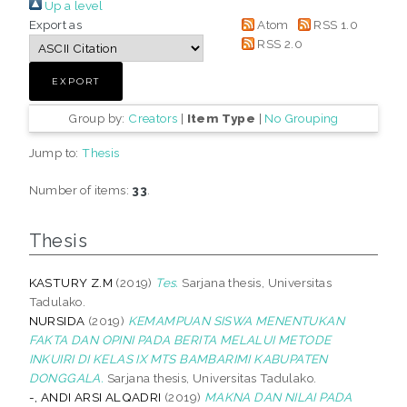
Up a level
Export as
Atom
RSS 1.0
RSS 2.0
Group by:
Creators
|
Item Type
|
No Grouping
Jump to:
Thesis
Number of items:
33
.
Thesis
KASTURY Z.M
(2019)
Tes.
Sarjana thesis, Universitas
Tadulako.
NURSIDA
(2019)
KEMAMPUAN SISWA MENENTUKAN
FAKTA DAN OPINI PADA BERITA MELALUI METODE
INKUIRI DI KELAS IX MTS BAMBARIMI KABUPATEN
DONGGALA.
Sarjana thesis, Universitas Tadulako.
-, ANDI ARSI ALQADRI
(2019)
MAKNA DAN NILAI PADA