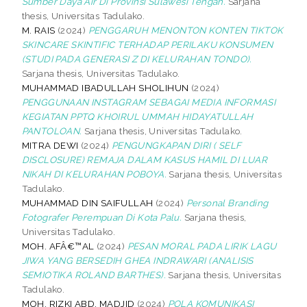
Sumber Daya Air Di Provinsi Sulawesi Tengah.
Sarjana
thesis, Universitas Tadulako.
M. RAIS
(2024)
PENGGARUH MENONTON KONTEN TIKTOK
SKINCARE SKINTIFIC TERHADAP PERILAKU KONSUMEN
(STUDI PADA GENERASI Z DI KELURAHAN TONDO).
Sarjana thesis, Universitas Tadulako.
MUHAMMAD IBADULLAH SHOLIHUN
(2024)
PENGGUNAAN INSTAGRAM SEBAGAI MEDIA INFORMASI
KEGIATAN PPTQ KHOIRUL UMMAH HIDAYATULLAH
PANTOLOAN.
Sarjana thesis, Universitas Tadulako.
MITRA DEWI
(2024)
PENGUNGKAPAN DIRI ( SELF
DISCLOSURE) REMAJA DALAM KASUS HAMIL DI LUAR
NIKAH DI KELURAHAN POBOYA.
Sarjana thesis, Universitas
Tadulako.
MUHAMMAD DIN SAIFULLAH
(2024)
Personal Branding
Fotografer Perempuan Di Kota Palu.
Sarjana thesis,
Universitas Tadulako.
MOH. AFÂ€™AL
(2024)
PESAN MORAL PADA LIRIK LAGU
JIWA YANG BERSEDIH GHEA INDRAWARI (ANALISIS
SEMIOTIKA ROLAND BARTHES).
Sarjana thesis, Universitas
Tadulako.
MOH. RIZKI ABD. MADJID
(2024)
POLA KOMUNIKASI