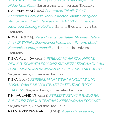
Hidup Kota Palu).
Sarjana thesis, Universitas Tadulako.
RIA RAMADANI
(2024)
Penerapan Teknik-Teknik
Komunikasi Persuasif Debt Collector Dalam Penagihan
Pembayaran Kredit Bermasalah Di PT Woori Finance
Indonesia Cabang Kota Palu.
Sarjana thesis, Universitas
Tadulako.
ROSALIA
(2024)
Peran Orang Tua Dalam Motivasi Belajar
Anak Di SMPN 2 Duampanua Kabupaten Pinrang (Studi
Komunikasi Interpersonal).
Sarjana thesis, Universitas
Tadulako.
RISKA YULINDA
(2024)
PERENCANAAN KOMUNIKASI
DINAS PARIWISATA PROVINSI SULAWESI TENGAH DALAM
PENGEMBANGAN KAWASAN NEGERI SERIBU MEGALITH.
Sarjana thesis, Universitas Tadulako.
RISKA
(2024)
PERSEPSI MAHASISWA FAKULTAS ILMU
SOSIAL DAN ILMU POLITIK (FISIP) TENTANG BODY
SHAMING.
Sarjana thesis, Universitas Tadulako.
RINI WULANDARI
(2024)
PERSEPSI PENYIAR RADIO RRI
SULAWESI TENGAH TENTANG KEBERADAAN PODCAST.
Sarjana thesis, Universitas Tadulako.
RATMIA RISWANA ARBIE
(2024)
Proses Gatekeeping