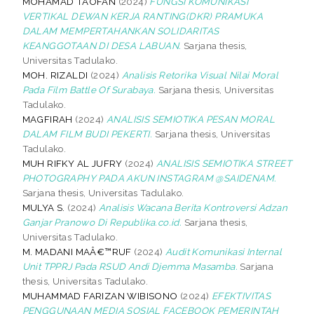
MOHAMAD TAOFAN
(2024)
FUNGSI KOMUNIKASI
VERTIKAL DEWAN KERJA RANTING(DKR) PRAMUKA
DALAM MEMPERTAHANKAN SOLIDARITAS
KEANGGOTAAN DI DESA LABUAN.
Sarjana thesis,
Universitas Tadulako.
MOH. RIZALDI
(2024)
Analisis Retorika Visual Nilai Moral
Pada Film Battle Of Surabaya.
Sarjana thesis, Universitas
Tadulako.
MAGFIRAH
(2024)
ANALISIS SEMIOTIKA PESAN MORAL
DALAM FILM BUDI PEKERTI.
Sarjana thesis, Universitas
Tadulako.
MUH RIFKY AL JUFRY
(2024)
ANALISIS SEMIOTIKA STREET
PHOTOGRAPHY PADA AKUN INSTAGRAM @SAIDENAM.
Sarjana thesis, Universitas Tadulako.
MULYA S.
(2024)
Analisis Wacana Berita Kontroversi Adzan
Ganjar Pranowo Di Republika.co.id.
Sarjana thesis,
Universitas Tadulako.
M. MADANI MAÂ€™RUF
(2024)
Audit Komunikasi Internal
Unit TPPRJ Pada RSUD Andi Djemma Masamba.
Sarjana
thesis, Universitas Tadulako.
MUHAMMAD FARIZAN WIBISONO
(2024)
EFEKTIVITAS
PENGGUNAAN MEDIA SOSIAL FACEBOOK PEMERINTAH