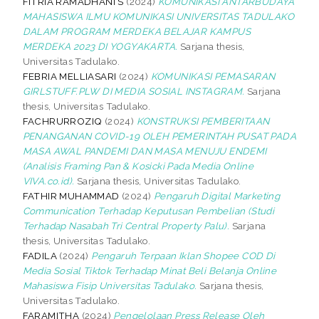
FITRIA RAMADHANI S
(2024)
KOMUNIKASI ANTARBUDAYA
MAHASISWA ILMU KOMUNIKASI UNIVERSITAS TADULAKO
DALAM PROGRAM MERDEKA BELAJAR KAMPUS
MERDEKA 2023 DI YOGYAKARTA.
Sarjana thesis,
Universitas Tadulako.
FEBRIA MELLIASARI
(2024)
KOMUNIKASI PEMASARAN
GIRLSTUFF.PLW DI MEDIA SOSIAL INSTAGRAM.
Sarjana
thesis, Universitas Tadulako.
FACHRURROZIQ
(2024)
KONSTRUKSI PEMBERITAAN
PENANGANAN COVID-19 OLEH PEMERINTAH PUSAT PADA
MASA AWAL PANDEMI DAN MASA MENUJU ENDEMI
(Analisis Framing Pan & Kosicki Pada Media Online
VIVA.co.id).
Sarjana thesis, Universitas Tadulako.
FATHIR MUHAMMAD
(2024)
Pengaruh Digital Marketing
Communication Terhadap Keputusan Pembelian (Studi
Terhadap Nasabah Tri Central Property Palu).
Sarjana
thesis, Universitas Tadulako.
FADILA
(2024)
Pengaruh Terpaan Iklan Shopee COD Di
Media Sosial Tiktok Terhadap Minat Beli Belanja Online
Mahasiswa Fisip Universitas Tadulako.
Sarjana thesis,
Universitas Tadulako.
FARAMITHA
(2024)
Pengelolaan Press Release Oleh