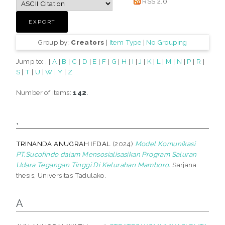
RSS 2.0
Group by:
Creators
|
Item Type
|
No Grouping
Jump to:
,
|
A
|
B
|
C
|
D
|
E
|
F
|
G
|
H
|
I
|
J
|
K
|
L
|
M
|
N
|
P
|
R
|
S
|
T
|
U
|
W
|
Y
|
Z
Number of items:
142
.
,
TRINANDA ANUGRAH IFDAL
(2024)
Model Komunikasi
PT.Sucofindo dalam Mensosialisasikan Program Saluran
Udara Tegangan Tinggi Di Kelurahan Mamboro.
Sarjana
thesis, Universitas Tadulako.
A