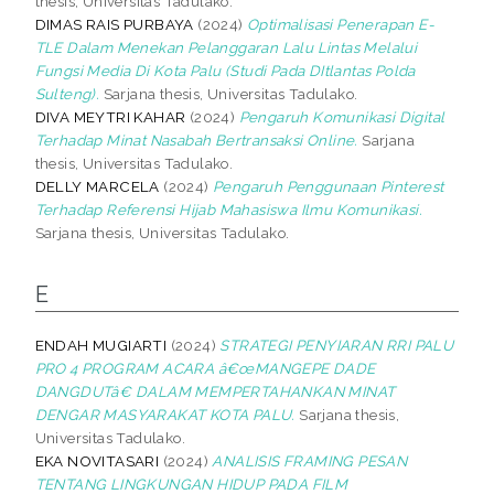
thesis, Universitas Tadulako.
DIMAS RAIS PURBAYA
(2024)
Optimalisasi Penerapan E-
TLE Dalam Menekan Pelanggaran Lalu Lintas Melalui
Fungsi Media Di Kota Palu (Studi Pada DItlantas Polda
Sulteng).
Sarjana thesis, Universitas Tadulako.
DIVA MEYTRI KAHAR
(2024)
Pengaruh Komunikasi Digital
Terhadap Minat Nasabah Bertransaksi Online.
Sarjana
thesis, Universitas Tadulako.
DELLY MARCELA
(2024)
Pengaruh Penggunaan Pinterest
Terhadap Referensi Hijab Mahasiswa Ilmu Komunikasi.
Sarjana thesis, Universitas Tadulako.
E
ENDAH MUGIARTI
(2024)
STRATEGI PENYIARAN RRI PALU
PRO 4 PROGRAM ACARA â€œMANGEPE DADE
DANGDUTâ€ DALAM MEMPERTAHANKAN MINAT
DENGAR MASYARAKAT KOTA PALU.
Sarjana thesis,
Universitas Tadulako.
EKA NOVITASARI
(2024)
ANALISIS FRAMING PESAN
TENTANG LINGKUNGAN HIDUP PADA FILM