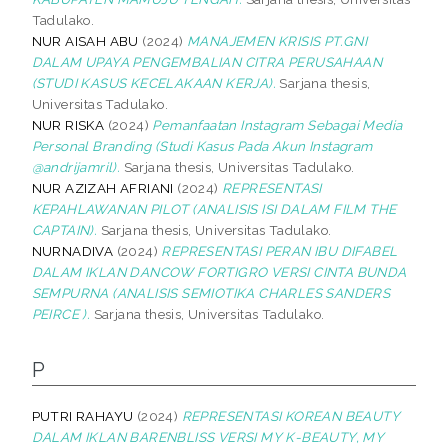
Tadulako.
NUR AISAH ABU
(2024)
MANAJEMEN KRISIS PT.GNI
DALAM UPAYA PENGEMBALIAN CITRA PERUSAHAAN
(STUDI KASUS KECELAKAAN KERJA).
Sarjana thesis,
Universitas Tadulako.
NUR RISKA
(2024)
Pemanfaatan Instagram Sebagai Media
Personal Branding (Studi Kasus Pada Akun Instagram
@andrijamril).
Sarjana thesis, Universitas Tadulako.
NUR AZIZAH AFRIANI
(2024)
REPRESENTASI
KEPAHLAWANAN PILOT (ANALISIS ISI DALAM FILM THE
CAPTAIN).
Sarjana thesis, Universitas Tadulako.
NURNADIVA
(2024)
REPRESENTASI PERAN IBU DIFABEL
DALAM IKLAN DANCOW FORTIGRO VERSI CINTA BUNDA
SEMPURNA (ANALISIS SEMIOTIKA CHARLES SANDERS
PEIRCE ).
Sarjana thesis, Universitas Tadulako.
P
PUTRI RAHAYU
(2024)
REPRESENTASI KOREAN BEAUTY
DALAM IKLAN BARENBLISS VERSI MY K-BEAUTY, MY