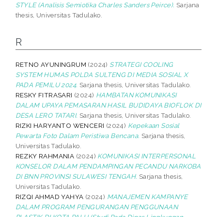
STYLE (Analisis Semiotika Charles Sanders Peirce).
Sarjana
thesis, Universitas Tadulako.
R
RETNO AYUNINGRUM
(2024)
STRATEGI COOLING
SYSTEM HUMAS POLDA SULTENG DI MEDIA SOSIAL X
PADA PEMILU 2024.
Sarjana thesis, Universitas Tadulako.
RESKY FITRASARI
(2024)
HAMBATAN KOMUNIKASI
DALAM UPAYA PEMASARAN HASIL BUDIDAYA BIOFLOK DI
DESA LERO TATARI.
Sarjana thesis, Universitas Tadulako.
RIZKI HARYANTO WENCERI
(2024)
Kepekaan Sosial
Pewarta Foto Dalam Peristiwa Bencana.
Sarjana thesis,
Universitas Tadulako.
REZKY RAHMANIA
(2024)
KOMUNIKASI INTERPERSONAL
KONSELOR DALAM PENDAMPINGAN PECANDU NARKOBA
DI BNN PROVINSI SULAWESI TENGAH.
Sarjana thesis,
Universitas Tadulako.
RIZQI AHMAD YAHYA
(2024)
MANAJEMEN KAMPANYE
DALAM PROGRAM PENGURANGAN PENGGUNAAN
PLASTIK DI KOTA PALU (Studi Pada Dinas Lingkungan