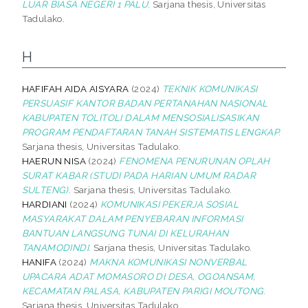
LUAR BIASA NEGERI 1 PALU.
Sarjana thesis, Universitas
Tadulako.
H
HAFIFAH AIDA AISYARA
(2024)
TEKNIK KOMUNIKASI
PERSUASIF KANTOR BADAN PERTANAHAN NASIONAL
KABUPATEN TOLITOLI DALAM MENSOSIALISASIKAN
PROGRAM PENDAFTARAN TANAH SISTEMATIS LENGKAP.
Sarjana thesis, Universitas Tadulako.
HAERUN NISA
(2024)
FENOMENA PENURUNAN OPLAH
SURAT KABAR (STUDI PADA HARIAN UMUM RADAR
SULTENG).
Sarjana thesis, Universitas Tadulako.
HARDIANI
(2024)
KOMUNIKASI PEKERJA SOSIAL
MASYARAKAT DALAM PENYEBARAN INFORMASI
BANTUAN LANGSUNG TUNAI DI KELURAHAN
TANAMODINDI.
Sarjana thesis, Universitas Tadulako.
HANIFA
(2024)
MAKNA KOMUNIKASI NONVERBAL
UPACARA ADAT MOMASORO DI DESA, OGOANSAM,
KECAMATAN PALASA, KABUPATEN PARIGI MOUTONG.
Sarjana thesis, Universitas Tadulako.