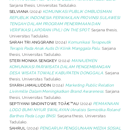
Sarjana thesis, Universitas Tadulako.
SELVIANA
(2024)
KOMUNIKASI PUBLIK OMBUDSMAN
REPUBLIK INDONESIA PERWAKILAN PROVINSI SULAWESI
TENGAH DALAM PROGRAM PENERIMAAN DAN
VERIFIKASI LAPORAN (PVL) ON THE SPOT.
Sarjana thesis,
Universitas Tadulako.
SARAH TRI ANGGRAINI
(2024)
Komunikasi Terapeutik
Terapis Pada Anak Autis Di Klinik Manggala Palu.
Sarjana
thesis, Universitas Tadulako.
STERI MONIKA SENGKEY
(2024)
MANAJEMEN
KOMUNIKASI PARIWISATA DALAM PENGEMBANGAN
DESA WISATA TOWALE KABUPATEN DONGGALA.
Sarjana
thesis, Universitas Tadulako.
SYARIH JAMALUDDIN
(2024)
Marketing Public Relation
Livinmille Dalam Meningkatkan Brand Awareness.
Sarjana
thesis, Universitas Tadulako.
SEPTIYANI SINDINTOWE TOÂ€™AU
(2024)
PEMAKNAAN
LOGO BUMI NYIUR SWALAYAN (Analisis Semiotika Roland
Barthes Pada Logo BNS).
Sarjana thesis, Universitas
Tadulako.
SAHRUL
(2024)
PENGARUH PENGGUNAAN MEDIA SOSIAL