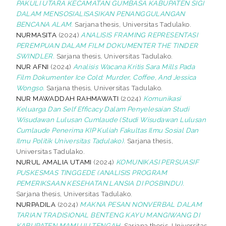
PAKULI UTARA KECAMATAN GUMBASA KABUPATEN SIGI
DALAM MENSOSIALISASIKAN PENANGGULANGAN
BENCANA ALAM.
Sarjana thesis, Universitas Tadulako.
NURMASITA
(2024)
ANALISIS FRAMING REPRESENTASI
PEREMPUAN DALAM FILM DOKUMENTER THE TINDER
SWINDLER.
Sarjana thesis, Universitas Tadulako.
NUR AFNI
(2024)
Analisis Wacana Kritis Sara Mills Pada
Film Dokumenter Ice Cold: Murder, Coffee, And Jessica
Wongso.
Sarjana thesis, Universitas Tadulako.
NUR MAWADDAH RAHMAWATI
(2024)
Komunikasi
Keluarga Dan Self Efficacy Dalam Penyelesaian Studi
Wisudawan Lulusan Cumlaude (Studi Wisudawan Lulusan
Cumlaude Penerima KIP Kuliah Fakultas Ilmu Sosial Dan
Ilmu Politik Universitas Tadulako).
Sarjana thesis,
Universitas Tadulako.
NURUL AMALIA UTAMI
(2024)
KOMUNIKASI PERSUASIF
PUSKESMAS TINGGEDE (ANALISIS PROGRAM
PEMERIKSAAN KESEHATAN LANSIA DI POSBINDU).
Sarjana thesis, Universitas Tadulako.
NURPADILA
(2024)
MAKNA PESAN NONVERBAL DALAM
TARIAN TRADISIONAL BENTENG KAYU MANGIWANG DI
KABUPATEN MAMUJU TENGAH.
Sarjana thesis, Universitas