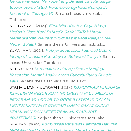
Remaja Pemakai Narkoba Yang Berasal Dari Keluarga
Broken Home (Studi Fenomenologi Pada Remaja Di
Kecamatan Tatanga)â€.
Sarjana thesis, Universitas
Tadulako.
SITTI AISYAH
(2024)
Efektivitas Konten Gaya Hidup
Hedonis Sisca Kohl Di Media Sosial TikTok Untuk
Meningkatkan Viewers (Studi Kasus Pada Pelajar SMA
Negeri 1 Palu).
Sarjana thesis, Universitas Tadulako.
SUYATMAN
(2024)
Kebijakan Redaksi Tutura.Id Dalam
Memperkenalkan Kebudayaan Sulawesi Tengah.
Sarjana
thesis, Universitas Tadulako.
SILFA
(2024)
Komunikasi Keluarga Dalam Menjaga
Kesehatan Mental Anak Korban Cyberbullying Di Kota
Palu.
Sarjana thesis, Universitas Tadulako.
SYAHRIL DWI MULYAWAN
(2024)
KOMUNIKASI PERSUASIF
KEPOLISIAN RESOR KOTA (POLRESTA) PALU MELALUI
PROGRAM â€œDOOR TO DOOR SYSTEMâ€ DALAM
MENINGKATKAN PARTISIPASI MASYARAKAT SADAR
KEAMANAN DAN KETERTIBAN MASYARAKAT
(KAMTIBMAS).
Sarjana thesis, Universitas Tadulako.
SURIYANI
(2024)
Komunikasi Persuasif Lembaga Dakwah
MPM Al-Jihad FISIP UNTAD Dalam Merekrut Kader Baru.