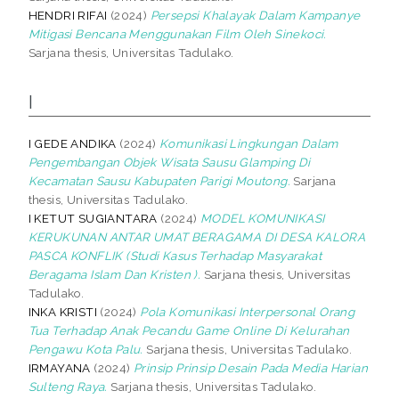
HENDRI RIFAI
(2024)
Persepsi Khalayak Dalam Kampanye
Mitigasi Bencana Menggunakan Film Oleh Sinekoci.
Sarjana thesis, Universitas Tadulako.
I
I GEDE ANDIKA
(2024)
Komunikasi Lingkungan Dalam
Pengembangan Objek Wisata Sausu Glamping Di
Kecamatan Sausu Kabupaten Parigi Moutong.
Sarjana
thesis, Universitas Tadulako.
I KETUT SUGIANTARA
(2024)
MODEL KOMUNIKASI
KERUKUNAN ANTAR UMAT BERAGAMA DI DESA KALORA
PASCA KONFLIK (Studi Kasus Terhadap Masyarakat
Beragama Islam Dan Kristen ).
Sarjana thesis, Universitas
Tadulako.
INKA KRISTI
(2024)
Pola Komunikasi Interpersonal Orang
Tua Terhadap Anak Pecandu Game Online Di Kelurahan
Pengawu Kota Palu.
Sarjana thesis, Universitas Tadulako.
IRMAYANA
(2024)
Prinsip Prinsip Desain Pada Media Harian
Sulteng Raya.
Sarjana thesis, Universitas Tadulako.