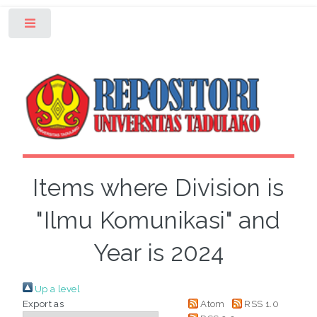
Toggle
Items where Division is
"Ilmu Komunikasi" and
Year is 2024
Up a level
Export as
Atom
RSS 1.0