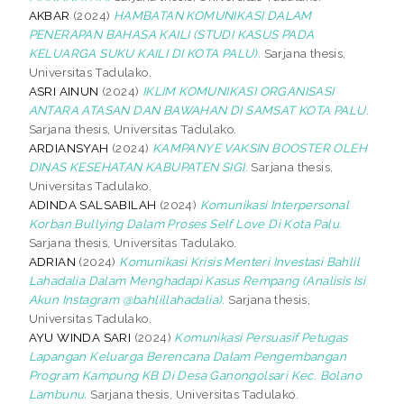
AKBAR
(2024)
HAMBATAN KOMUNIKASI DALAM
PENERAPAN BAHASA KAILI (STUDI KASUS PADA
KELUARGA SUKU KAILI DI KOTA PALU).
Sarjana thesis,
Universitas Tadulako.
ASRI AINUN
(2024)
IKLIM KOMUNIKASI ORGANISASI
ANTARA ATASAN DAN BAWAHAN DI SAMSAT KOTA PALU.
Sarjana thesis, Universitas Tadulako.
ARDIANSYAH
(2024)
KAMPANYE VAKSIN BOOSTER OLEH
DINAS KESEHATAN KABUPATEN SIGI.
Sarjana thesis,
Universitas Tadulako.
ADINDA SALSABILAH
(2024)
Komunikasi Interpersonal
Korban Bullying Dalam Proses Self Love Di Kota Palu.
Sarjana thesis, Universitas Tadulako.
ADRIAN
(2024)
Komunikasi Krisis Menteri Investasi Bahlil
Lahadalia Dalam Menghadapi Kasus Rempang (Analisis Isi
Akun Instagram @bahlillahadalia).
Sarjana thesis,
Universitas Tadulako.
AYU WINDA SARI
(2024)
Komunikasi Persuasif Petugas
Lapangan Keluarga Berencana Dalam Pengembangan
Program Kampung KB Di Desa Ganongolsari Kec. Bolano
Lambunu.
Sarjana thesis, Universitas Tadulako.