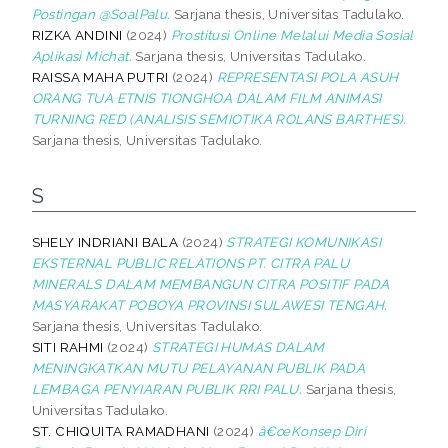
Postingan @SoalPalu.
Sarjana thesis, Universitas Tadulako.
RIZKA ANDINI
(2024)
Prostitusi Online Melalui Media Sosial
Aplikasi Michat.
Sarjana thesis, Universitas Tadulako.
RAISSA MAHA PUTRI
(2024)
REPRESENTASI POLA ASUH
ORANG TUA ETNIS TIONGHOA DALAM FILM ANIMASI
TURNING RED (ANALISIS SEMIOTIKA ROLANS BARTHES).
Sarjana thesis, Universitas Tadulako.
S
SHELY INDRIANI BALA
(2024)
STRATEGI KOMUNIKASI
EKSTERNAL PUBLIC RELATIONS PT. CITRA PALU
MINERALS DALAM MEMBANGUN CITRA POSITIF PADA
MASYARAKAT POBOYA PROVINSI SULAWESI TENGAH.
Sarjana thesis, Universitas Tadulako.
SITI RAHMI
(2024)
STRATEGI HUMAS DALAM
MENINGKATKAN MUTU PELAYANAN PUBLIK PADA
LEMBAGA PENYIARAN PUBLIK RRI PALU.
Sarjana thesis,
Universitas Tadulako.
ST. CHIQUITA RAMADHANI
(2024)
â€œKonsep Diri