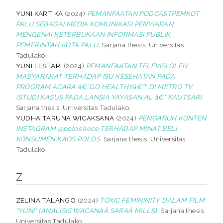
YUNI KARTIKA
(2024)
PEMANFAATAN PODCASTPEMKOT
PALU SEBAGAI MEDIA KOMUNIKASI PENYIARAN
MENGENAI KETERBUKAAN INFORMASI PUBLIK
PEMERINTAH KOTA PALU.
Sarjana thesis, Universitas
Tadulako.
YUNI LESTARI
(2024)
PEMANFAATAN TELEVISI OLEH
MASYARAKAT TERHADAP ISU KESEHATAN PADA
PROGRAM ACARA â€˜GO HEALTHYâ€™ DI METRO TV
(STUDI KASUS PADA LANSIA YAYASAN AL â€“ KAUTSAR).
Sarjana thesis, Universitas Tadulako.
YUDHA TARUNA WICAKSANA
(2024)
PENGARUH KONTEN
INSTAGRAM @polos.kece TERHADAP MINAT BELI
KONSUMEN KAOS POLOS.
Sarjana thesis, Universitas
Tadulako.
Z
ZELINA TALANGO
(2024)
TOXIC FEMININITY DALAM FILM
"YUNI" (ANALISIS WACANAÂ SARAÂ MILLS).
Sarjana thesis,
Universitas Tadulako.