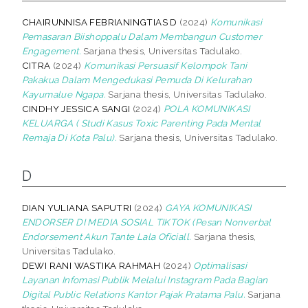
CHAIRUNNISA FEBRIANINGTIAS D
(2024)
Komunikasi
Pemasaran Biishoppalu Dalam Membangun Customer
Engagement.
Sarjana thesis, Universitas Tadulako.
CITRA
(2024)
Komunikasi Persuasif Kelompok Tani
Pakakua Dalam Mengedukasi Pemuda Di Kelurahan
Kayumalue Ngapa.
Sarjana thesis, Universitas Tadulako.
CINDHY JESSICA SANGI
(2024)
POLA KOMUNIKASI
KELUARGA ( Studi Kasus Toxic Parenting Pada Mental
Remaja Di Kota Palu).
Sarjana thesis, Universitas Tadulako.
D
DIAN YULIANA SAPUTRI
(2024)
GAYA KOMUNIKASI
ENDORSER DI MEDIA SOSIAL TIKTOK (Pesan Nonverbal
Endorsement Akun Tante Lala Oficiall.
Sarjana thesis,
Universitas Tadulako.
DEWI RANI WASTIKA RAHMAH
(2024)
Optimalisasi
Layanan Infomasi Publik Melalui Instagram Pada Bagian
Digital Public Relations Kantor Pajak Pratama Palu.
Sarjana