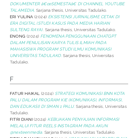
DOKUMENTER â€œSEMESTAâ€ DI CHANNEL YOUTUBE
TALAMEDIA.
Sarjana thesis, Universitas Tadulako.
ERI YULINA
(2024)
EKSISTENSI JURNALISME CETAK DI
ERA DIGITAL (STUDI KASUS PADA MEDIA HARIAN
SULTENG RAYA).
Sarjana thesis, Universitas Tadulako.
ENONG
(2024)
FENOMENA PENGGUNAAN CHATGPT
DALAM PENULISAN KARYA TULIS ILMIAH PADA
MAHASISWA PROGRAM STUDI ILMU KOMUNIKASI
UNIVERSITAS TADULAKO.
Sarjana thesis, Universitas
Tadulako.
F
FATUR HAIKAL
(2024)
STRATEGI KOMUNIKASI BNN KOTA
PALU DALAM PROGRAM KIE (KOMUNIKASI, INFORMASI,
DAN EDUKASI) DI SMAN 1 PALU.
Sarjana thesis, Universitas
Tadulako.
FITRI DIANI
(2024)
KEBIJAKAN PENYAJIAN INFORMASI
MELALUI FITUR REELS INSTAGRAM PADA AKUN
@nexteenmedia.
Sarjana thesis, Universitas Tadulako.