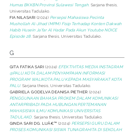
Humas BKKBN Provinsi Sulawesi Tengah.
Sarjana thesis,
Universitas Tadulako.
FIA NILASARI
(2024)
Persepsi Mahasiswa Pecinta
Mushollah Al-Jihad (MPM) Fisip Terhadap Konten Dakwah
Habib Husein Ja'far Al Hadar Pada Akun Youtube NOICE
Episode 28.
Sarjana thesis, Universitas Tadulako.
G
GITA FATIKA SARI
(2024)
EFEKTIVITAS MEDIA INSTAGRAM
@PALU.KOTA DALAM PENYAMPAIAN INFORMASI
PROGRAM WALIKOTA PALU KEPADA MASYARAKAT KOTA
PALU.
Sarjana thesis, Universitas Tadulako.
GABRIELA GODELVA DEANISA PIETHER
(2024)
PENGGUNAAN BAHASA PROKEM DALAM KOMUNIKASI
ANTARPRIBADI PADA HUBUNGAN PERTEMANAN
MAHASISWA ILMU KOMUNIKASI UNIVERSITAS
TADULAKO.
Sarjana thesis, Universitas Tadulako.
GINDA SARI DG. LUÂ€™
(2024)
PERSEPSI GURU DALAM
PROSES KOMUNIKASI SISWA TUNAGRAHITA DI SEKOLAH