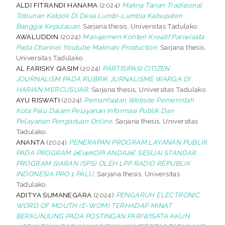
ALDI FITRANDI HANAMA
(2024)
Makna Tarian Tradisional
Tobunan Katook Di Desa Lumbi-Lumbia Kabupaten
Banggai Kepulauan.
Sarjana thesis, Universitas Tadulako.
AWALUDDIN
(2024)
Manajemen Konten Kreatif Pariwisata
Pada Channel Youtube Maknatv Production.
Sarjana thesis,
Universitas Tadulako.
AL FARISKY QASIM
(2024)
PARTISIPASI CITIZEN
JOURNALISM PADA RUBRIK JURNALISME WARGA DI
HARIAN MERCUSUAR.
Sarjana thesis, Universitas Tadulako.
AYU RISWATI
(2024)
Pemanfaatan Website Pemerintah
Kota Palu Dalam Pelayanan Informasi Publik Dan
Pelayanan Pengaduan Online.
Sarjana thesis, Universitas
Tadulako.
ANANTA
(2024)
PENERAPAN PROGRAM LAYANAN PUBLIK
PADA PROGRAM â€œKOPI ANDAâ€ SESUAI STANDAR
PROGRAM SIARAN (SPS) OLEH LPP RADIO REPUBLIK
INDONESIA PRO 1 PALU.
Sarjana thesis, Universitas
Tadulako.
ADITYA SUMANEGARA
(2024)
PENGARUH ELECTRONIC
WORD OF MOUTH (E-WOM) TERHADAP MINAT
BERKUNJUNG PADA POSTINGAN PARIWISATA AKUN