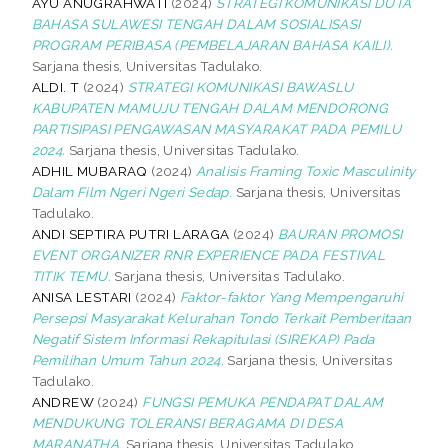
AYU ANUGRAHWATI
(2024)
STRATEGI KOMUNIKASI DUTA
BAHASA SULAWESI TENGAH DALAM SOSIALISASI
PROGRAM PERIBASA (PEMBELAJARAN BAHASA KAILI).
Sarjana thesis, Universitas Tadulako.
ALDI. T
(2024)
STRATEGI KOMUNIKASI BAWASLU
KABUPATEN MAMUJU TENGAH DALAM MENDORONG
PARTISIPASI PENGAWASAN MASYARAKAT PADA PEMILU
2024.
Sarjana thesis, Universitas Tadulako.
ADHIL MUBARAQ
(2024)
Analisis Framing Toxic Masculinity
Dalam Film Ngeri Ngeri Sedap.
Sarjana thesis, Universitas
Tadulako.
ANDI SEPTIRA PUTRI LARAGA
(2024)
BAURAN PROMOSI
EVENT ORGANIZER RNR EXPERIENCE PADA FESTIVAL
TITIK TEMU.
Sarjana thesis, Universitas Tadulako.
ANISA LESTARI
(2024)
Faktor-faktor Yang Mempengaruhi
Persepsi Masyarakat Kelurahan Tondo Terkait Pemberitaan
Negatif Sistem Informasi Rekapitulasi (SIREKAP) Pada
Pemilihan Umum Tahun 2024.
Sarjana thesis, Universitas
Tadulako.
ANDREW
(2024)
FUNGSI PEMUKA PENDAPAT DALAM
MENDUKUNG TOLERANSI BERAGAMA DI DESA
MARANATHA.
Sarjana thesis, Universitas Tadulako.