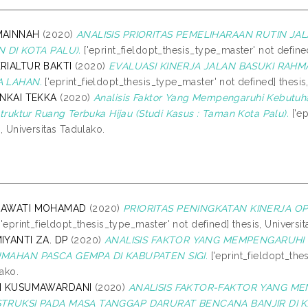
AINNAH
(2020)
ANALISIS PRIORITAS PEMELIHARAAN RUTIN JA
N DI KOTA PALU).
['eprint_fieldopt_thesis_type_master' not defined
RIALTUR BAKTI
(2020)
EVALUASI KINERJA JALAN BASUKI RAHM
 LAHAN.
['eprint_fieldopt_thesis_type_master' not defined] thesis
INKAI TEKKA
(2020)
Analisis Faktor Yang Mempengaruhi Kebut
struktur Ruang Terbuka Hijau (Studi Kasus : Taman Kota Palu).
['ep
s, Universitas Tadulako.
NAWATI MOHAMAD
(2020)
PRIORITAS PENINGKATAN KINERJA O
'eprint_fieldopt_thesis_type_master' not defined] thesis, Universi
IYANTI ZA. DP
(2020)
ANALISIS FAKTOR YANG MEMPENGARUH
MAHAN PASCA GEMPA DI KABUPATEN SIGI.
['eprint_fieldopt_the
ako.
H KUSUMAWARDANI
(2020)
ANALISIS FAKTOR-FAKTOR YANG ME
TRUKSI PADA MASA TANGGAP DARURAT BENCANA BANJIR DI 