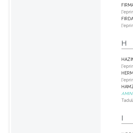
FIRM
['epr
FIRD
['epr
H
HAZI
['epr
HER
['epr
HAMZ
AMIN
Tadul
I