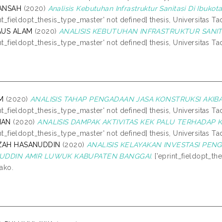
ANSAH
(2020)
Analisis Kebutuhan Infrastruktur Sanitasi Di Ibu
int_fieldopt_thesis_type_master' not defined] thesis, Universitas Ta
AUS ALAM
(2020)
ANALISIS KEBUTUHAN INFRASTRUKTUR SANIT
int_fieldopt_thesis_type_master' not defined] thesis, Universitas Ta
M
(2020)
ANALISIS TAHAP PENGADAAN JASA KONSTRUKSI AKIBA
int_fieldopt_thesis_type_master' not defined] thesis, Universitas Ta
MAN
(2020)
ANALISIS DAMPAK AKTIVITAS KEK PALU TERHADAP 
int_fieldopt_thesis_type_master' not defined] thesis, Universitas Ta
AH HASANUDDIN
(2020)
ANALISIS KELAYAKAN INVESTASI P
UDDIN AMIR LUWUK KABUPATEN BANGGAI.
['eprint_fieldopt_the
ako.