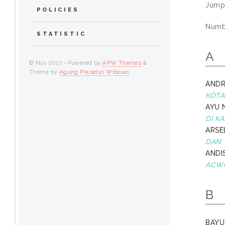
Jump
POLICIES
Numbe
STATISTIC
A
© Nov 2017 - Powered by
APW Themes
&
Theme by
Agung Prasetyo Wibowo
.
ANDR
KOTA
AYU 
DI KA
ARSE
DAN 
ANDI
ACW
B
BAYU