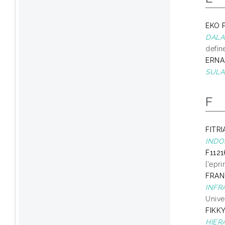
EKO 
DALA
defin
ERNA
SULA
F
FITR
INDO
F112
['epr
FRA
INFR
Unive
FIKK
HIER