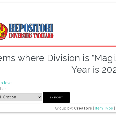
ems where Division is "Magis
Year is 20
a level
t as
Group by:
Creators
|
Item Type