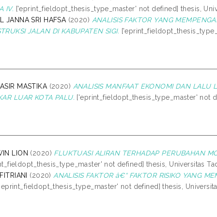
 IV.
['eprint_fieldopt_thesis_type_master' not defined] thesis, Uni
L JANNA SRI HAFSA
(2020)
ANALISIS FAKTOR YANG MEMPENGA
TRUKSI JALAN DI KABUPATEN SIGI.
['eprint_fieldopt_thesis_type_
ASIR MASTIKA
(2020)
ANALISIS MANFAAT EKONOMI DAN LALU
KAR LUAR KOTA PALU.
['eprint_fieldopt_thesis_type_master' not d
IN LION
(2020)
FLUKTUASI ALIRAN TERHADAP PERUBAHAN MO
int_fieldopt_thesis_type_master' not defined] thesis, Universitas Ta
FITRIANI
(2020)
ANALISIS FAKTOR â€“ FAKTOR RISIKO YANG 
'eprint_fieldopt_thesis_type_master' not defined] thesis, Universit