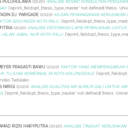
A PULUHULAWA
(2020)
ANALISIS RESIKO KONSULTAN PENGAWA
AH.
['eprint_fieldopt_thesis_type_master' not defined] thesis, Univ
YADIN DJ. PARIGADE
(2020)
KAJIAN PENANGANAN KERUSAKAN 
KTOR SEKUNDER KOTA PALU.
['eprint_fieldopt_thesis_type_maste
FITRIA
(2020)
ANALISIS DEFORMASI LAPIS PERMUKAAN UNTU
 JALAN JABAL NUR KOTA PALU.
['eprint_fieldopt_thesis_type_mas
EYER PRASASTI BAWU
(2020)
FAKTOR YANG MEMPENGARUHI 
K TUJUAN KOMERSIAL DI KOTA KOLONODALE.
['eprint_fieldopt
rsitas Tadulako.
 NIRIGI
(2020)
ANALISIS KUALITAS AIR SUMUR GALI UNTUK AI
A.
['eprint_fieldopt_thesis_type_master' not defined] thesis, Unive
MAD RIZKI HARYPUTRA
(2020)
ANALISIS TINGKAT KERUSAKA