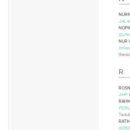
NURM
JALA
NOPK
GUNA
NUR 
Infra
thesi
R
ROS
AHP.
[
RAHM
PERU
Tadul
RATI
KONS