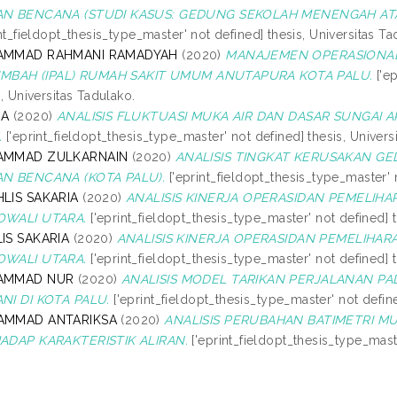
N BENCANA (STUDI KASUS: GEDUNG SEKOLAH MENENGAH ATA
int_fieldopt_thesis_type_master' not defined] thesis, Universitas Ta
MMAD RAHMANI RAMADYAH
(2020)
MANAJEMEN OPERASIONAL
LIMBAH (IPAL) RUMAH SAKIT UMUM ANUTAPURA KOTA PALU.
['ep
s, Universitas Tadulako.
DA
(2020)
ANALISIS FLUKTUASI MUKA AIR DAN DASAR SUNGAI 
.
['eprint_fieldopt_thesis_type_master' not defined] thesis, Univers
MMAD ZULKARNAIN
(2020)
ANALISIS TINGKAT KERUSAKAN G
N BENCANA (KOTA PALU).
['eprint_fieldopt_thesis_type_master' n
LIS SAKARIA
(2020)
ANALISIS KINERJA OPERASIDAN PEMELIHA
WALI UTARA.
['eprint_fieldopt_thesis_type_master' not defined] t
IS SAKARIA
(2020)
ANALISIS KINERJA OPERASIDAN PEMELIHARA
WALI UTARA.
['eprint_fieldopt_thesis_type_master' not defined] t
AMMAD NUR
(2020)
ANALISIS MODEL TARIKAN PERJALANAN P
NI DI KOTA PALU.
['eprint_fieldopt_thesis_type_master' not define
MMAD ANTARIKSA
(2020)
ANALISIS PERUBAHAN BATIMETRI 
ADAP KARAKTERISTIK ALIRAN.
['eprint_fieldopt_thesis_type_maste