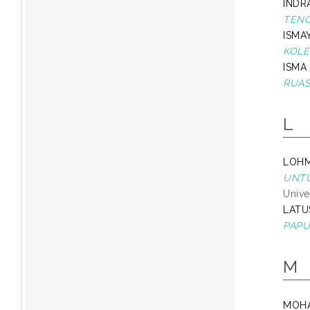
INDR
TENG
ISMA
KOLE
ISMA 
RUAS
L
LOHM
UNTU
Unive
LATUS
PAPU
M
MOHA