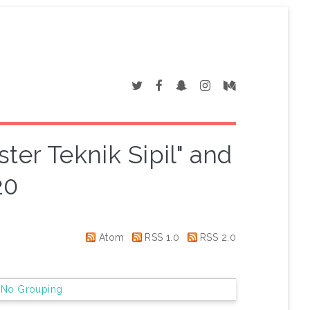
ter Teknik Sipil" and
20
Atom
RSS 1.0
RSS 2.0
|
No Grouping