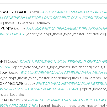
PRASETYO GALIH
(2020)
FAKTOR YANG MEMPENGARUHI KETER
M PENERAPAN METODE LONG SEGMENT DI SULAWESI TENGAH
ed] thesis, Universitas Tadulako.
 YUDITA
(2020)
ANALISIS FAKTOR PENGHAMBAT PELAKSANAAN 
WESI TENGAH.
['eprint_fieldopt_thesis_type_master' not defined] 
IANTI
(2020)
DAMPAK PERUBAHAN IKLIM TERHADAP SEKTOR AIR
NESIA.
['eprint_fieldopt_thesis_type_master' not defined] thesis, U
16005
(2020)
EVALUASI PENANGANAN PEMELIHARAAN JALAN 
int_fieldopt_thesis_type_master' not defined] thesis, Universitas Ta
NGKY MEGAWE
(2020)
FAKTOR YANG MEMPENGARUHI KETERL
ASTRUKTUR DI KABUPATEN MOROWALI UTARA.
['eprint_fieldopt
rsitas Tadulako.
Y ZACHRY
(2020)
PRIORITAS PENANGANAN JALAN DI KOTA PA
ARCHY PROCESS (AHP).
['eprint_fieldopt_thesis_type_master' not d