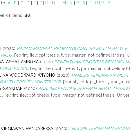
 to:
A
|
B
|
C
|
D
|
E
|
F
|
H
|
I
|
L
|
M
|
N
|
R
|
S
|
T
|
U
|
V
|
Y
r of items:
48
.
I
(2020)
KAJIAN MANFAAT PEMBANGUNAN JEMBATAN PALU V TE
 PALU.
['eprint_fieldopt_thesis_type_master' not defined] thesis, U
NATASHA LAMBOKA
(2020)
PENENTUAN PRIORITAS PENANGANA
BUPATEN SIGI.
['eprint_fieldopt_thesis_type_master' not defined] 
LINA WOODWARD WIYONO
(2020)
ANALISIS PENERAPAN METO
WAKTU PROYEK KONSTRUKSI.
['eprint_fieldopt_thesis_type_maste
S ISKANDAR
(2020)
ANALISIS PENGARUH BEBAN BERAT TERHA
C.
['eprint_fieldopt_thesis_type_master' not defined] thesis, Univer
 VIRGIAWAN HANDAREKSA
(2020)
ANALISIS TEKNIS DAN EKO