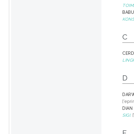
TOIMA
BABU
KONS
C
CERD
LING
D
DARW
['epr
DIAN 
SIGI.
[
E