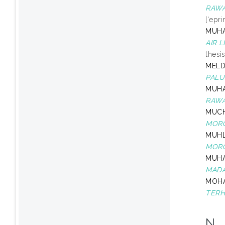
RAWA
['epr
MUHA
AIR 
thesi
MEL
PALU
MUHA
RAWA
MUCH
MORO
MUHL
MORO
MUH
MADA
MOHA
TERH
N