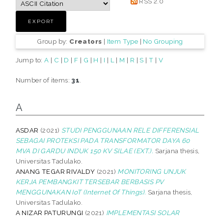
RSS 2.0
Group by:
Creators
|
Item Type
|
No Grouping
Jump to:
A
|
C
|
D
|
F
|
G
|
H
|
I
|
L
|
M
|
R
|
S
|
T
|
V
Number of items:
31
.
A
ASDAR
(2021)
STUDI PENGGUNAAN RELE DIFFERENSIAL
SEBAGAI PROTEKSI PADA TRANSFORMATOR DAYA 60
MVA DI GARDU INDUK 150 KV SILAE (EXT.).
Sarjana thesis,
Universitas Tadulako.
ANANG TEGAR RIVALDY
(2021)
MONITORING UNJUK
KERJA PEMBANGKIT TERSEBAR BERBASIS PV
MENGGUNAKAN IoT (Internet Of Things).
Sarjana thesis,
Universitas Tadulako.
A NIZAR PATURUNGI
(2021)
IMPLEMENTASI SOLAR