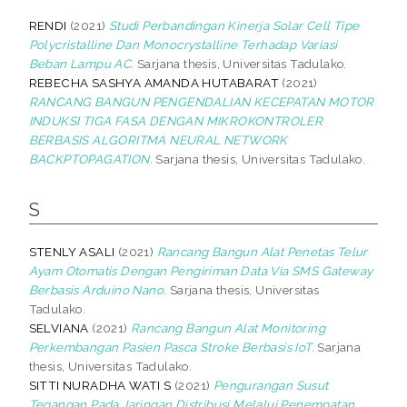
RENDI
(2021)
Studi Perbandingan Kinerja Solar Cell Tipe
Polycristalline Dan Monocrystalline Terhadap Variasi
Beban Lampu AC.
Sarjana thesis, Universitas Tadulako.
REBECHA SASHYA AMANDA HUTABARAT
(2021)
RANCANG BANGUN PENGENDALIAN KECEPATAN MOTOR
INDUKSI TIGA FASA DENGAN MIKROKONTROLER
BERBASIS ALGORITMA NEURAL NETWORK
BACKPTOPAGATION.
Sarjana thesis, Universitas Tadulako.
S
STENLY ASALI
(2021)
Rancang Bangun Alat Penetas Telur
Ayam Otomatis Dengan Pengiriman Data Via SMS Gateway
Berbasis Arduino Nano.
Sarjana thesis, Universitas
Tadulako.
SELVIANA
(2021)
Rancang Bangun Alat Monitoring
Perkembangan Pasien Pasca Stroke Berbasis IoT.
Sarjana
thesis, Universitas Tadulako.
SITTI NURADHA WATI S
(2021)
Pengurangan Susut
Tegangan Pada Jaringan Distribusi Melalui Penempatan