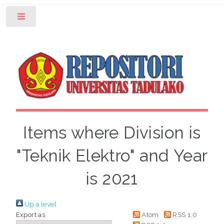
Toggle
Items where Division is
"Teknik Elektro" and Year
is 2021
Up a level
Export as
Atom
RSS 1.0