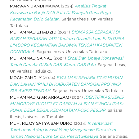
MARWAN DANDI MAIWA
(2024)
Analisis Tingkat
Kerawanan Banjir DAS Palu Di Wilayah Desa Rogo
Kecamatan Dolo Selatan.
Sarjana thesis, Universitas
Tadulako.
MUHAMMAD ZHADZID
(2024)
BIOMASSA SERASAH DI
BAWAH TEGAKAN JATI (Tectona Grandis Linn.F) DI DESA
LIMBORO KECAMATAN BANAWA TENGAH KABUPATEN
DONGGALA.
Sarjana thesis, Universitas Tadulako.
MUHAMMAD SAINAL
(2024)
Erosi Dan Upaya Konservasi
Tanah Dan Air Di Sub DAS Wuno, DAS Palu.
Sarjana thesis,
Universitas Tadulako.
MOCH ZAHDLY
(2024)
EVALUASI REHABILITASI HUTAN
DAN LAHAN (RHL) DI KABUPATEN BANGGAI PROVINSI
SULAWESI TENGAH.
Sarjana thesis, Universitas Tadulako.
MUHAMMAD GIAR ARRAZAQ
(2024)
IDENTIFIKASI JENIS
MANGROVE DI OUTLET DAERAH ALIRAN SUNGAI (DAS)
PUNA, DESA BEGA, KECAMATAN POSO PESISIR.
Sarjana
thesis, Universitas Tadulako.
MUH. RIZQY SATYA SAMUDRO
(2024)
Inventarisasi
Tumbuhan Asing Invasif Yang Mengancam Ekosistem
Taman Nasional Lore Lindu, Resort Sibalaya.
Sarjana thesis,