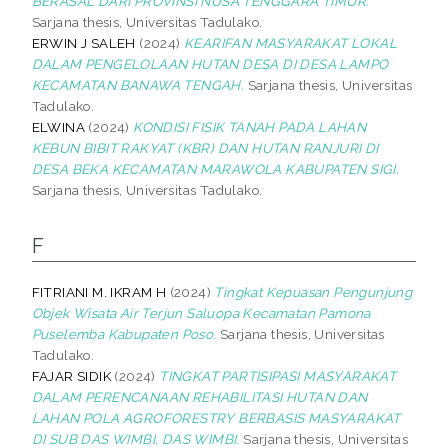
BERASAL DARI PROVINSI NUSA TENGGARA TIMUR.
Sarjana thesis, Universitas Tadulako.
ERWIN J SALEH
(2024)
KEARIFAN MASYARAKAT LOKAL
DALAM PENGELOLAAN HUTAN DESA DI DESA LAMPO
KECAMATAN BANAWA TENGAH.
Sarjana thesis, Universitas
Tadulako.
ELWINA
(2024)
KONDISI FISIK TANAH PADA LAHAN
KEBUN BIBIT RAKYAT (KBR) DAN HUTAN RANJURI DI
DESA BEKA KECAMATAN MARAWOLA KABUPATEN SIGI.
Sarjana thesis, Universitas Tadulako.
F
FITRIANI M. IKRAM H
(2024)
Tingkat Kepuasan Pengunjung
Objek Wisata Air Terjun Saluopa Kecamatan Pamona
Puselemba Kabupaten Poso.
Sarjana thesis, Universitas
Tadulako.
FAJAR SIDIK
(2024)
TINGKAT PARTISIPASI MASYARAKAT
DALAM PERENCANAAN REHABILITASI HUTAN DAN
LAHAN POLA AGROFORESTRY BERBASIS MASYARAKAT
DI SUB DAS WIMBI, DAS WIMBI.
Sarjana thesis, Universitas