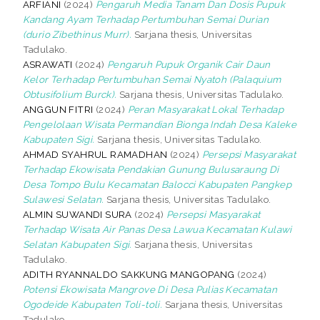
ARFIANI
(2024)
Pengaruh Media Tanam Dan Dosis Pupuk
Kandang Ayam Terhadap Pertumbuhan Semai Durian
(durio Zibethinus Murr).
Sarjana thesis, Universitas
Tadulako.
ASRAWATI
(2024)
Pengaruh Pupuk Organik Cair Daun
Kelor Terhadap Pertumbuhan Semai Nyatoh (Palaquium
Obtusifolium Burck).
Sarjana thesis, Universitas Tadulako.
ANGGUN FITRI
(2024)
Peran Masyarakat Lokal Terhadap
Pengelolaan Wisata Permandian Bionga Indah Desa Kaleke
Kabupaten Sigi.
Sarjana thesis, Universitas Tadulako.
AHMAD SYAHRUL RAMADHAN
(2024)
Persepsi Masyarakat
Terhadap Ekowisata Pendakian Gunung Bulusaraung Di
Desa Tompo Bulu Kecamatan Balocci Kabupaten Pangkep
Sulawesi Selatan.
Sarjana thesis, Universitas Tadulako.
ALMIN SUWANDI SURA
(2024)
Persepsi Masyarakat
Terhadap Wisata Air Panas Desa Lawua Kecamatan Kulawi
Selatan Kabupaten Sigi.
Sarjana thesis, Universitas
Tadulako.
ADITH RYANNALDO SAKKUNG MANGOPANG
(2024)
Potensi Ekowisata Mangrove Di Desa Pulias Kecamatan
Ogodeide Kabupaten Toli-toli.
Sarjana thesis, Universitas
Tadulako.