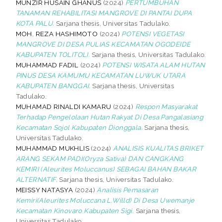
MUNZIR HUSAIN GHANUS
(2024)
PERTUMBUHAN
TANAMAN REHABILITASI MANGROVE DI PANTAI DUPA
KOTA PALU.
Sarjana thesis, Universitas Tadulako.
MOH. REZA HASHIMOTO
(2024)
POTENSI VEGETASI
MANGROVE DI DESA PULIAS KECAMATAN OGODEIDE
KABUPATEN TOLITOLI.
Sarjana thesis, Universitas Tadulako.
MUHAMMAD FADIL
(2024)
POTENSI WISATA ALAM HUTAN
PINUS DESA KAMUMU KECAMATAN LUWUK UTARA
KABUPATEN BANGGAI.
Sarjana thesis, Universitas
Tadulako.
MUHAMAD RINALDI KAMARU
(2024)
Respon Masyarakat
Terhadap Pengelolaan Hutan Rakyat Di Desa Pangalasiang
Kecamatan Sojol Kabupaten Dionggala.
Sarjana thesis,
Universitas Tadulako.
MUHAMMAD MUKHLIS
(2024)
ANALISIS KUALITAS BRIKET
ARANG SEKAM PADI(Oryza Sativa) DAN CANGKANG
KEMIRI (Aleurites Moluccanus) SEBAGAI BAHAN BAKAR
ALTERNATIF.
Sarjana thesis, Universitas Tadulako.
MEISSY NATASYA
(2024)
Analisis Pemasaran
Kemiri(Aleurites Moluccana L.Willd) Di Desa Uwemanje
Kecamatan Kinovaro Kabupaten Sigi.
Sarjana thesis,
Universitas Tadulako.