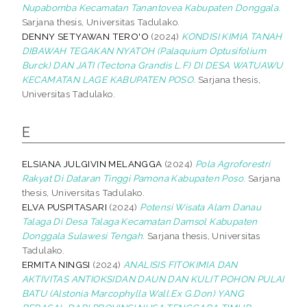
Nupabomba Kecamatan Tanantovea Kabupaten Donggala.
Sarjana thesis, Universitas Tadulako.
DENNY SETYAWAN TERO'O
(2024)
KONDISI KIMIA TANAH
DIBAWAH TEGAKAN NYATOH (Palaquium Optusifolium
Burck) DAN JATI (Tectona Grandis L.F) DI DESA WATUAWU
KECAMATAN LAGE KABUPATEN POSO.
Sarjana thesis,
Universitas Tadulako.
E
ELSIANA JULGIVIN MELANGGA
(2024)
Pola Agroforestri
Rakyat Di Dataran Tinggi Pamona Kabupaten Poso.
Sarjana
thesis, Universitas Tadulako.
ELVA PUSPITASARI
(2024)
Potensi Wisata Alam Danau
Talaga Di Desa Talaga Kecamatan Damsol Kabupaten
Donggala Sulawesi Tengah.
Sarjana thesis, Universitas
Tadulako.
ERMITA NINGSI
(2024)
ANALISIS FITOKIMIA DAN
AKTIVITAS ANTIOKSIDAN DAUN DAN KULIT POHON PULAI
BATU (Alstonia Marcophylla Wall.Ex G.Don) YANG