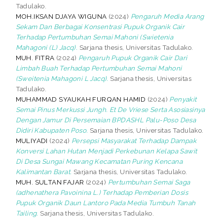
Tadulako.
MOH.IKSAN DJAYA WIGUNA
(2024)
Pengaruh Media Arang
Sekam Dan Berbagai Konsentrasi Pupuk Organik Cair
Terhadap Pertumbuhan Semai Mahoni (Swietenia
Mahagoni (L) Jacq).
Sarjana thesis, Universitas Tadulako.
MUH. FITRA
(2024)
Pengaruh Pupuk Organik Cair Dari
Limbah Buah Terhadap Pertumbuhan Semai Mahoni
(Sweitenia Mahagoni L Jacq).
Sarjana thesis, Universitas
Tadulako.
MUHAMMAD SYAUKAH FURQAN HAMID
(2024)
Penyakit
Semai Pinus Merkussi Jungh. Et De Vriese Serta Asosiasinya
Dengan Jamur Di Persemaian BPDASHL Palu-Poso Desa
Didiri Kabupaten Poso.
Sarjana thesis, Universitas Tadulako.
MULIYADI
(2024)
Persepsi Masyarakat Terhadap Dampak
Konversi Lahan Hutan Menjadi Perkebunan Kelapa Sawit
Di Desa Sungai Mawang Kecamatan Puring Kencana
Kalimantan Barat.
Sarjana thesis, Universitas Tadulako.
MUH. SULTAN FAJAR
(2024)
Pertumbuhan Semai Saga
(adhenathera Pavoinina L.) Terhadap Pemberian Dosis
Pupuk Organik Daun Lantoro Pada Media Tumbuh Tanah
Tailing.
Sarjana thesis, Universitas Tadulako.