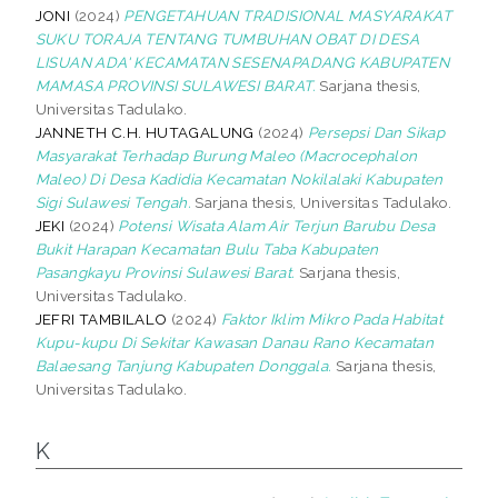
JONI
(2024)
PENGETAHUAN TRADISIONAL MASYARAKAT
SUKU TORAJA TENTANG TUMBUHAN OBAT DI DESA
LISUAN ADA' KECAMATAN SESENAPADANG KABUPATEN
MAMASA PROVINSI SULAWESI BARAT.
Sarjana thesis,
Universitas Tadulako.
JANNETH C.H. HUTAGALUNG
(2024)
Persepsi Dan Sikap
Masyarakat Terhadap Burung Maleo (Macrocephalon
Maleo) Di Desa Kadidia Kecamatan Nokilalaki Kabupaten
Sigi Sulawesi Tengah.
Sarjana thesis, Universitas Tadulako.
JEKI
(2024)
Potensi Wisata Alam Air Terjun Barubu Desa
Bukit Harapan Kecamatan Bulu Taba Kabupaten
Pasangkayu Provinsi Sulawesi Barat.
Sarjana thesis,
Universitas Tadulako.
JEFRI TAMBILALO
(2024)
Faktor Iklim Mikro Pada Habitat
Kupu-kupu Di Sekitar Kawasan Danau Rano Kecamatan
Balaesang Tanjung Kabupaten Donggala.
Sarjana thesis,
Universitas Tadulako.
K