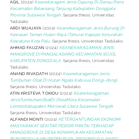
AGIL
(2024)
Keanekaragam Jenis Capung Di Danau Rano
Kecamatan Balaesang Tanjung Kabupaten Donggala
Provinsi Sulawesi Tengah.
Sarjana thesis, Universitas
Tadulako.
ARDI WIJAJAYA
(2024)
Keanekaragaman Jenis Burung Di
Kawasan Taman Hutan Raya (Tahura) Kapopo Kelurahan
Kawatuna Kota Palu.
Sarjana thesis, Universitas Tadulako.
AHMAD FAUZAN
(2024)
KEANEKARAGAMAN JENIS
MANGROVE DI PANGALASIANG KECAMATAN SOJOL
KABUPATEN DONGGALA.
Sarjana thesis, Universitas
Tadulako.
ANAND RIVADATH
(2024)
Keanekaragaman Jenis
Tumbuhan Obat Di Hutan Ngata Katuvua Dongi-dongi.
Sarjana thesis, Universitas Tadulako.
ATIN KRISTEVA TOKIDU
(2024)
Keanekaragaman
JenisTumbuhanObatDi DesaMora Kecamatan
LemboKabupaten Morowali Utara Sulawesi Tengah.
Sarjana thesis, Universitas Tadulako.
ALFANDI MONTI
(2024)
KETERGANTUNGAN EKONOMI
MASYARAKAT SEKITAR PESISIR PANTAI TERHADAP
MANGGROVE DI DESA KONAMUKAN KECAMATAN
BUNOBOGU KABUPATEN BUOL PROVINSI SULAWESI