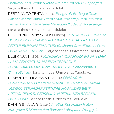
Pertumbuhan Semai Nyatoh (Palaquium Sp) Di Lapangan.
Sarjana thesis, Universitas Tadulako.
DESTRIANTO TENTA
(2024)
Pengaruh Berbagai Dosis
Limbah Media Jamur Tiram Putih Terhadap Pertumbuhan
Semai Mahoni (Swietenia Mahagoni (L) Jacq) Di Lapangan.
Sarjana thesis, Universitas Tadulako.
DESTIN RIAFANNY SAROSO
(2024)
PENGARUH BERBAGAI
DOSIS PUPUK KOMPOS KOTORAN DOMBATERHADAP
PERTUMBUHAN SEMAI TURI (Sesbania Grandiflora L. Pers)
PADA TANAH TAILING.
Sarjana thesis, Universitas Tadulako.
DESI KINANTI
(2024)
PENGARUH KOMBINASI WADAH DAN
LAMA PENYIMPANAN BENIH TERHADAP
PERKECAMBAHAN BENIH TABEBUYA (Handroanthus
Chrysotichus).
Sarjana thesis, Universitas Tadulako.
DESIANTI MELISA MAINTI
(2024)
PENGARUH
PENAMBAHAN PUPUK KANDANG PADA MEDIA TANAM
ULTISOL TERHADAP PERTUMBUHAN JENIS BIBIT
ARTOCARPUS DI PERSEMAIAN PERMANEN BPDASHL
PALU POSO.
Sarjana thesis, Universitas Tadulako.
DHINI RISYIANA R.
(2024)
Analisis Kesehatan Hutan
Mangrove Di Kecamatan Banawa Kabupaten Donggala