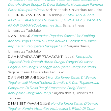
Daerah Aliran Sungai Di Desa Salukaia, Kecamatan Pamona
Barat, Kabupaten Poso.
Sarjana thesis, Universitas Tadulako.
DESI INDRIYANI BANDOLA
(2024)
KEAWETAN ALAMI
KAYU KELAPA (Cocos Nucifera L.) TERHADAP SERANGAN
RAYAP TANAH (Coptotermes Sp.).
Sarjana thesis,
Universitas Tadulako.
DIANTI
(2024)
Kepadatan Populasi Satwa Liar Kepiting
Kenari (Birgus Latro) Di Desa Kaukes Kecamatan Bokan
Kepulauan Kabupaten Banggai Laut.
Sarjana thesis,
Universitas Tadulako.
DIAH NATASYA ARIF PRAMAYANTI
(2024)
Komposisi
Vegetasi Pada Daerah Aliran Sungai Pangasi Kawasan
Cagar Alam Pangi Binangga Kabupaten Parigi Moutong.
Sarjana thesis, Universitas Tadulako.
DIAN ANGGRIANI
(2024)
Kondisi Kimia Tanah Di Bawah
Tegakan Jati Murni(Tectona Grandis L.f) Dan Tegakan Jati
Campuran Di Desa Pangi Kecamatan Parigi Barat
Kabupaten Parigi Moutong.
Sarjana thesis, Universitas
Tadulako.
DIMAS SETIYAWAN
(2024)
Kondisi Kimia Tanah Dibawah
Tegakan Kemiri (Aleurites Moluccana L Willd) Di Desa