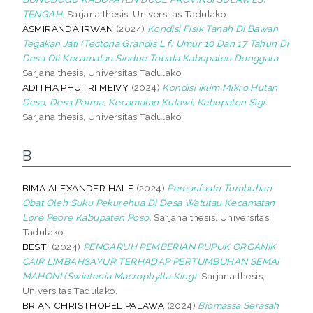
TENGAH.
Sarjana thesis, Universitas Tadulako.
ASMIRANDA IRWAN
(2024)
Kondisi Fisik Tanah Di Bawah
Tegakan Jati (Tectona Grandis L.f) Umur 10 Dan 17 Tahun Di
Desa Oti Kecamatan Sindue Tobata Kabupaten Donggala.
Sarjana thesis, Universitas Tadulako.
ADITHA PHUTRI MEIVY
(2024)
Kondisi Iklim Mikro Hutan
Desa, Desa Polma, Kecamatan Kulawi, Kabupaten Sigi.
Sarjana thesis, Universitas Tadulako.
B
BIMA ALEXANDER HALE
(2024)
Pemanfaatn Tumbuhan
Obat Oleh Suku Pekurehua Di Desa Watutau Kecamatan
Lore Peore Kabupaten Poso.
Sarjana thesis, Universitas
Tadulako.
BESTI
(2024)
PENGARUH PEMBERIAN PUPUK ORGANIK
CAIR LIMBAHSAYUR TERHADAP PERTUMBUHAN SEMAI
MAHONI (Swietenia Macrophylla King).
Sarjana thesis,
Universitas Tadulako.
BRIAN CHRISTHOPEL PALAWA
(2024)
Biomassa Serasah