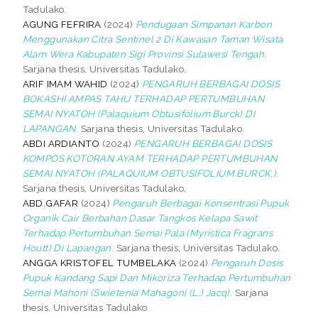
Tadulako.
AGUNG FEFRIRA
(2024)
Pendugaan Simpanan Karbon
Menggunakan Citra Sentinel 2 Di Kawasan Taman Wisata
Alam Wera Kabupaten Sigi Provinsi Sulawesi Tengah.
Sarjana thesis, Universitas Tadulako.
ARIF IMAM WAHID
(2024)
PENGARUH BERBAGAI DOSIS
BOKASHI AMPAS TAHU TERHADAP PERTUMBUHAN
SEMAI NYATOH (Palaquium Obtusifolium Burck) DI
LAPANGAN.
Sarjana thesis, Universitas Tadulako.
ABDI ARDIANTO
(2024)
PENGARUH BERBAGAI DOSIS
KOMPOS KOTORAN AYAM TERHADAP PERTUMBUHAN
SEMAI NYATOH (PALAQUIUM OBTUSIFOLIUM BURCK.).
Sarjana thesis, Universitas Tadulako.
ABD.GAFAR
(2024)
Pengaruh Berbagai Konsentrasi Pupuk
Organik Cair Berbahan Dasar Tangkos Kelapa Sawit
Terhadap Pertumbuhan Semai Pala (Myristica Fragrans
Houtt) Di Lapangan.
Sarjana thesis, Universitas Tadulako.
ANGGA KRISTOFEL TUMBELAKA
(2024)
Pengaruh Dosis
Pupuk Kandang Sapi Dan Mikoriza Terhadap Pertumbuhan
Semai Mahoni (Swietenia Mahagoni (L.) Jacq).
Sarjana
thesis, Universitas Tadulako.