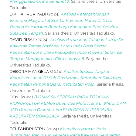
Menggunakan Citra Sentinel 2.
Sarjana thesis, Universitas
Tadulako.
DIKI FAHRURIYADI
(2024)
Analisis Ketergantungan
Ekonomi Masyarakat Sekitar Kawasan Hutan Di Desa
Domag Kecamatan Bunobogu Kabupaten Buol Provinsi
Sulawesi Tengah.
Sarjana thesis, Universitas Tadulako.
DAVID RISAL
(2024)
Analisis Perubahan Tutupan Lahan Di
Kawasan Taman Nasional Lore Lindu Desa Sedoa
Kecamatan Lore Utara Kabupaten Poso Provinsi Sulawesi
Tengah Menggunakan Citra Landsat 8.
Sarjana thesis,
Universitas Tadulako.
DEBORA MANGELA
(2024)
Analisis Spasial Tingkat
Kekritisan Lahan Di Sub Das Wimbi, Kelurahan Sawidago,
Kecamatan Pamona Utara, Kabupaten Poso.
Sarjana thesis,
Universitas Tadulako.
DENI
(2024)
BIOMASSA SERESAH PADA TEGAKAN
MONOKULTUR KEMIRI (Aleurites Moluccana L. Willd) DAN
JATI (Tectona Grandis Linn F) DI DESA NUPABOMBA
KABUPATEN DONGGALA.
Sarjana thesis, Universitas
Tadulako.
DELFANDRI SERU
(2024)
Keanekaragaman Jenis
Tumbuhan Penyusun Vegetasi Pada Kawasan Sempadan