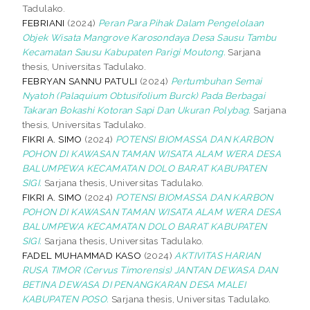
Tadulako.
FEBRIANI
(2024)
Peran Para Pihak Dalam Pengelolaan
Objek Wisata Mangrove Karosondaya Desa Sausu Tambu
Kecamatan Sausu Kabupaten Parigi Moutong.
Sarjana
thesis, Universitas Tadulako.
FEBRYAN SANNU PATULI
(2024)
Pertumbuhan Semai
Nyatoh (Palaquium Obtusifolium Burck) Pada Berbagai
Takaran Bokashi Kotoran Sapi Dan Ukuran Polybag.
Sarjana
thesis, Universitas Tadulako.
FIKRI A. SIMO
(2024)
POTENSI BIOMASSA DAN KARBON
POHON DI KAWASAN TAMAN WISATA ALAM WERA DESA
BALUMPEWA KECAMATAN DOLO BARAT KABUPATEN
SIGI.
Sarjana thesis, Universitas Tadulako.
FIKRI A. SIMO
(2024)
POTENSI BIOMASSA DAN KARBON
POHON DI KAWASAN TAMAN WISATA ALAM WERA DESA
BALUMPEWA KECAMATAN DOLO BARAT KABUPATEN
SIGI.
Sarjana thesis, Universitas Tadulako.
FADEL MUHAMMAD KASO
(2024)
AKTIVITAS HARIAN
RUSA TIMOR (Cervus Timorensis) JANTAN DEWASA DAN
BETINA DEWASA DI PENANGKARAN DESA MALEI
KABUPATEN POSO.
Sarjana thesis, Universitas Tadulako.