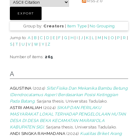
RSS 2.0
Group by:
Creators
|
Item Type
|
No Grouping
Jump to:
A
|
B
|
C
|
D
|
E
|
F
|
G
|
H
|
I
|
J
|
K
|
L
|
M
|
N
|
O
|
P
|
R
|
S
|
T
|
U
|
V
|
W
|
Y
|
Z
Number of items:
265
.
A
AGUSTINA
(2024)
Sifat Fisika Dan Mekanika Bambu Betung
(Dendrocalamus Asper) Berdasarkan Posisi Ketinggian
Pada Batang.
Sarjana thesis, Universitas Tadulako.
ASTRI AMALIAH
(2024)
SIKAP DAN PERILAKU
MASYARAKAT LOKAL TERHADAP PENGELOLAAN HUTAN
DESA DI DESA BEKA KECAMATAN MARAWOLA
KABUPATEN SIGI.
Sarjana thesis, Universitas Tadulako.
ANDI SINGKA RAHMADANA
(2024)
Kualitas Briket Arang