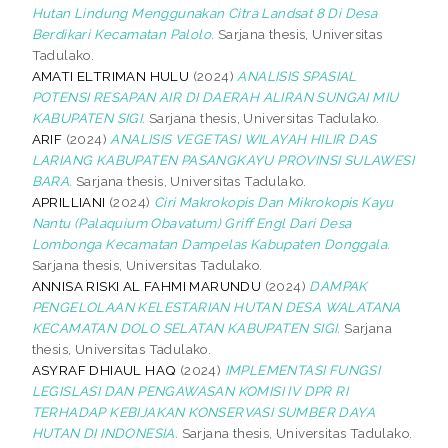
Hutan Lindung Menggunakan Citra Landsat 8 Di Desa
Berdikari Kecamatan Palolo.
Sarjana thesis, Universitas
Tadulako.
AMATI ELTRIMAN HULU
(2024)
ANALISIS SPASIAL
POTENSI RESAPAN AIR DI DAERAH ALIRAN SUNGAI MIU
KABUPATEN SIGI.
Sarjana thesis, Universitas Tadulako.
ARIF
(2024)
ANALISIS VEGETASI WILAYAH HILIR DAS
LARIANG KABUPATEN PASANGKAYU PROVINSI SULAWESI
BARA.
Sarjana thesis, Universitas Tadulako.
APRILLIANI
(2024)
Ciri Makrokopis Dan Mikrokopis Kayu
Nantu (Palaquium Obavatum) Griff Engl Dari Desa
Lombonga Kecamatan Dampelas Kabupaten Donggala.
Sarjana thesis, Universitas Tadulako.
ANNISA RISKI AL FAHMI MARUNDU
(2024)
DAMPAK
PENGELOLAAN KELESTARIAN HUTAN DESA WALATANA
KECAMATAN DOLO SELATAN KABUPATEN SIGI.
Sarjana
thesis, Universitas Tadulako.
ASYRAF DHIAUL HAQ
(2024)
IMPLEMENTASI FUNGSI
LEGISLASI DAN PENGAWASAN KOMISI IV DPR RI
TERHADAP KEBIJAKAN KONSERVASI SUMBER DAYA
HUTAN DI INDONESIA.
Sarjana thesis, Universitas Tadulako.