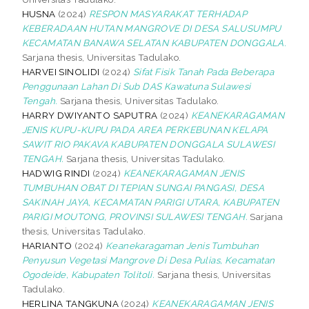
HUSNA
(2024)
RESPON MASYARAKAT TERHADAP
KEBERADAAN HUTAN MANGROVE DI DESA SALUSUMPU
KECAMATAN BANAWA SELATAN KABUPATEN DONGGALA.
Sarjana thesis, Universitas Tadulako.
HARVEI SINOLIDI
(2024)
Sifat Fisik Tanah Pada Beberapa
Penggunaan Lahan Di Sub DAS Kawatuna Sulawesi
Tengah.
Sarjana thesis, Universitas Tadulako.
HARRY DWIYANTO SAPUTRA
(2024)
KEANEKARAGAMAN
JENIS KUPU-KUPU PADA AREA PERKEBUNAN KELAPA
SAWIT RIO PAKAVA KABUPATEN DONGGALA SULAWESI
TENGAH.
Sarjana thesis, Universitas Tadulako.
HADWIG RINDI
(2024)
KEANEKARAGAMAN JENIS
TUMBUHAN OBAT DI TEPIAN SUNGAI PANGASI, DESA
SAKINAH JAYA, KECAMATAN PARIGI UTARA, KABUPATEN
PARIGI MOUTONG, PROVINSI SULAWESI TENGAH.
Sarjana
thesis, Universitas Tadulako.
HARIANTO
(2024)
Keanekaragaman Jenis Tumbuhan
Penyusun Vegetasi Mangrove Di Desa Pulias, Kecamatan
Ogodeide, Kabupaten Tolitoli.
Sarjana thesis, Universitas
Tadulako.
HERLINA TANGKUNA
(2024)
KEANEKARAGAMAN JENIS