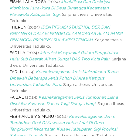
FISHA LALA ROSA
(2024)
Identifikasi Dan Deskripsi
Morfologi Kura-kura Di Desa Binangga Kecamatan
Marawola Kabupaten Sigi.
Sarjana thesis, Universitas
Tadulako.
FHEREN
(2024)
IDENTIFIKASI STAKEHOL DER DAN
PERANNYA DALAM PENGELOLAAN CAGAR ALAM PANGI
BINANGGA PROVINSI SULAWESI TENGAH.
Sarjana thesis,
Universitas Tadulako.
FADLI,A
(2024)
Interaksi Masyarakat Dalam Pengelolaan
Hulu Sub Daerah Aliran Sungai DAS Tipo Kota Palu.
Sarjana
thesis, Universitas Tadulako.
FARLI
(2024)
Keanekaragaman Jenis Makrofauna Tanah
Dibawah Beberapa Jenis Pohon Di Area Kampus
Universitas Tadulako, Palu.
Sarjana thesis, Universitas
Tadulako.
FAIZAL
(2024)
Keanekaragaman Jenis Tumbuhan Liana
Disekitar Kawasan Danau Tauji Dongi-dongi.
Sarjana thesis,
Universitas Tadulako.
FEBRIANUS Y SIMURU
(2024)
Keanekaragaman Jenis
Tumbuhan Obat Di Kawasan Hutan Adat Di Desa
Tangkulowi Kecamatan Kulawi Kabupaten Sigi Provinsi
Sulawesi Tengah.
Sarjana thesis, Universitas Tadulako.