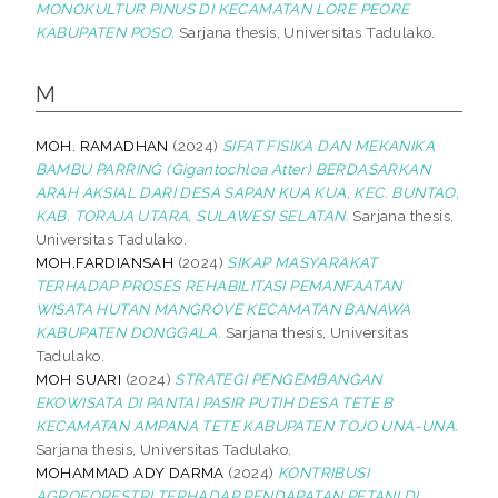
MONOKULTUR PINUS DI KECAMATAN LORE PEORE
KABUPATEN POSO.
Sarjana thesis, Universitas Tadulako.
M
MOH. RAMADHAN
(2024)
SIFAT FISIKA DAN MEKANIKA
BAMBU PARRING (Gigantochloa Atter) BERDASARKAN
ARAH AKSIAL DARI DESA SAPAN KUA KUA, KEC. BUNTAO,
KAB. TORAJA UTARA, SULAWESI SELATAN.
Sarjana thesis,
Universitas Tadulako.
MOH.FARDIANSAH
(2024)
SIKAP MASYARAKAT
TERHADAP PROSES REHABILITASI PEMANFAATAN
WISATA HUTAN MANGROVE KECAMATAN BANAWA
KABUPATEN DONGGALA.
Sarjana thesis, Universitas
Tadulako.
MOH SUARI
(2024)
STRATEGI PENGEMBANGAN
EKOWISATA DI PANTAI PASIR PUTIH DESA TETE B
KECAMATAN AMPANA TETE KABUPATEN TOJO UNA-UNA.
Sarjana thesis, Universitas Tadulako.
MOHAMMAD ADY DARMA
(2024)
KONTRIBUSI
AGROFORESTRI TERHADAP PENDAPATAN PETANI DI