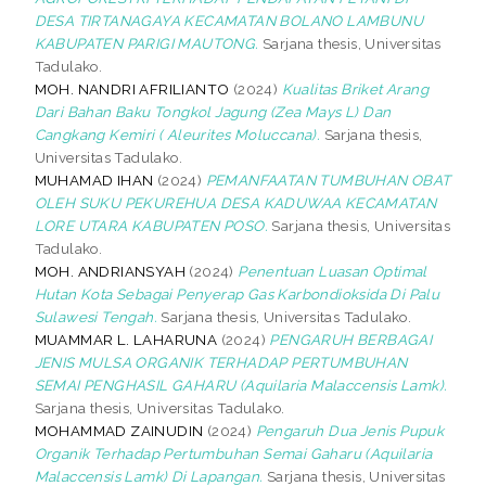
DESA TIRTANAGAYA KECAMATAN BOLANO LAMBUNU
KABUPATEN PARIGI MAUTONG.
Sarjana thesis, Universitas
Tadulako.
MOH. NANDRI AFRILIANTO
(2024)
Kualitas Briket Arang
Dari Bahan Baku Tongkol Jagung (Zea Mays L) Dan
Cangkang Kemiri ( Aleurites Moluccana).
Sarjana thesis,
Universitas Tadulako.
MUHAMAD IHAN
(2024)
PEMANFAATAN TUMBUHAN OBAT
OLEH SUKU PEKUREHUA DESA KADUWAA KECAMATAN
LORE UTARA KABUPATEN POSO.
Sarjana thesis, Universitas
Tadulako.
MOH. ANDRIANSYAH
(2024)
Penentuan Luasan Optimal
Hutan Kota Sebagai Penyerap Gas Karbondioksida Di Palu
Sulawesi Tengah.
Sarjana thesis, Universitas Tadulako.
MUAMMAR L. LAHARUNA
(2024)
PENGARUH BERBAGAI
JENIS MULSA ORGANIK TERHADAP PERTUMBUHAN
SEMAI PENGHASIL GAHARU (Aquilaria Malaccensis Lamk).
Sarjana thesis, Universitas Tadulako.
MOHAMMAD ZAINUDIN
(2024)
Pengaruh Dua Jenis Pupuk
Organik Terhadap Pertumbuhan Semai Gaharu (Aquilaria
Malaccensis Lamk) Di Lapangan.
Sarjana thesis, Universitas