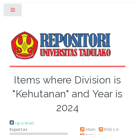
Toggle
Items where Division is
"Kehutanan" and Year is
2024
Up a level
Export as
Atom
RSS 1.0