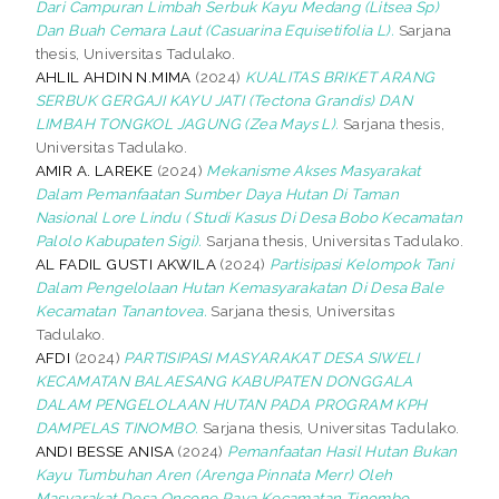
Dari Campuran Limbah Serbuk Kayu Medang (Litsea Sp)
Dan Buah Cemara Laut (Casuarina Equisetifolia L).
Sarjana
thesis, Universitas Tadulako.
AHLIL AHDIN N.MIMA
(2024)
KUALITAS BRIKET ARANG
SERBUK GERGAJI KAYU JATI (Tectona Grandis) DAN
LIMBAH TONGKOL JAGUNG (Zea Mays L).
Sarjana thesis,
Universitas Tadulako.
AMIR A. LAREKE
(2024)
Mekanisme Akses Masyarakat
Dalam Pemanfaatan Sumber Daya Hutan Di Taman
Nasional Lore Lindu ( Studi Kasus Di Desa Bobo Kecamatan
Palolo Kabupaten Sigi).
Sarjana thesis, Universitas Tadulako.
AL FADIL GUSTI AKWILA
(2024)
Partisipasi Kelompok Tani
Dalam Pengelolaan Hutan Kemasyarakatan Di Desa Bale
Kecamatan Tanantovea.
Sarjana thesis, Universitas
Tadulako.
AFDI
(2024)
PARTISIPASI MASYARAKAT DESA SIWELI
KECAMATAN BALAESANG KABUPATEN DONGGALA
DALAM PENGELOLAAN HUTAN PADA PROGRAM KPH
DAMPELAS TINOMBO.
Sarjana thesis, Universitas Tadulako.
ANDI BESSE ANISA
(2024)
Pemanfaatan Hasil Hutan Bukan
Kayu Tumbuhan Aren (Arenga Pinnata Merr) Oleh
Masyarakat Desa Oncone Raya Kecamatan Tinombo