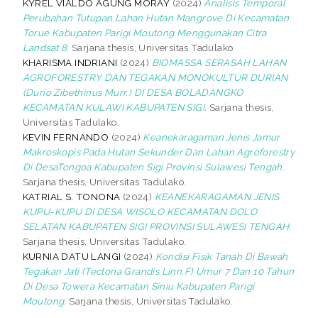
KYREL VIALDO AGUNG MORAY
(2024)
Analisis Temporal
Perubahan Tutupan Lahan Hutan Mangrove Di Kecamatan
Torue Kabupaten Parigi Moutong Menggunakan Citra
Landsat 8.
Sarjana thesis, Universitas Tadulako.
KHARISMA INDRIANI
(2024)
BIOMASSA SERASAH LAHAN
AGROFORESTRY DAN TEGAKAN MONOKULTUR DURIAN
(Durio Zibethinus Murr.) DI DESA BOLADANGKO
KECAMATAN KULAWI KABUPATEN SIGI.
Sarjana thesis,
Universitas Tadulako.
KEVIN FERNANDO
(2024)
Keanekaragaman Jenis Jamur
Makroskopis Pada Hutan Sekunder Dan Lahan Agroforestry
Di DesaTongoa Kabupaten Sigi Provinsi Sulawesi Tengah.
Sarjana thesis, Universitas Tadulako.
KATRIAL S. TONONA
(2024)
KEANEKARAGAMAN JENIS
KUPU-KUPU DI DESA WISOLO KECAMATAN DOLO
SELATAN KABUPATEN SIGI PROVINSI SULAWESI TENGAH.
Sarjana thesis, Universitas Tadulako.
KURNIA DATU LANGI
(2024)
Kondisi Fisik Tanah Di Bawah
Tegakan Jati (Tectona Grandis Linn.F) Umur 7 Dan 10 Tahun
Di Desa Towera Kecamatan Siniu Kabupaten Parigi
Moutong.
Sarjana thesis, Universitas Tadulako.