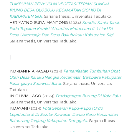
TUMBUHAN PENYUSUN VEGETASI TEPIAN SUNGAI
WUNO DESA OLOBOJU KECAMATAN SIGI KOTA
KABUPATEN SIGI.
Sarjana thesis, Universitas Tadulako.
HERIYATNO SURA' MANTONG
(2024)
Kondisi Kimia Tanah
Pada Tegakan Kemiri (Aleurites Moluccana (L.) Liar) Di
Desa Uwemanje Dan Desa Bakubakulu Kabupaten Sigi.
Sarjana thesis, Universitas Tadulako.
I
INDRIANI R A KASAD
(2024)
Pemanfaatan Tumbuhan Obat
Oleh Desa Kaluku Nangka Kecamatan Bambaira Kabupaten
Pasangkayu Sulawesi Barat.
Sarjana thesis, Universitas
Tadulako.
IIN OLIVIA LAGO
(2024)
Perdagangan Burung Di Kota Palu.
Sarjana thesis, Universitas Tadulako.
INDAYANI
(2024)
Pola Sebaran Kupu-Kupu (Ordo
Lepidoptera) Di Sekitar Kawasan Danau Rano Kecamatan
Balaesang Tanjung Kabupaten Donggala.
Sarjana thesis,
Universitas Tadulako.