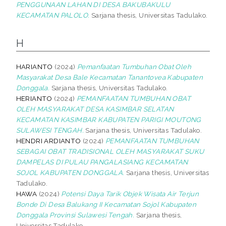
PENGGUNAAN LAHAN DI DESA BAKUBAKULU
KECAMATAN PALOLO.
Sarjana thesis, Universitas Tadulako.
H
HARIANTO
(2024)
Pemanfaatan Tumbuhan Obat Oleh
Masyarakat Desa Bale Kecamatan Tanantovea Kabupaten
Donggala.
Sarjana thesis, Universitas Tadulako.
HERIANTO
(2024)
PEMANFAATAN TUMBUHAN OBAT
OLEH MASYARAKAT DESA KASIMBAR SELATAN
KECAMATAN KASIMBAR KABUPATEN PARIGI MOUTONG
SULAWESI TENGAH.
Sarjana thesis, Universitas Tadulako.
HENDRI ARDIANTO
(2024)
PEMANFAATAN TUMBUHAN
SEBAGAI OBAT TRADISIONAL OLEH MASYARAKAT SUKU
DAMPELAS DI PULAU PANGALASIANG KECAMATAN
SOJOL KABUPATEN DONGGALA.
Sarjana thesis, Universitas
Tadulako.
HAWA
(2024)
Potensi Daya Tarik Objek Wisata Air Terjun
Bonde Di Desa Balukang II Kecamatan Sojol Kabupaten
Donggala Provinsi Sulawesi Tengah.
Sarjana thesis,
Universitas Tadulako.