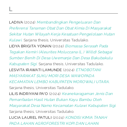
L
LADIVA
(2024)
Membandingkan Pengeluaran Dan
Preferensi Tanaman Obat Dan Obat Kimia Di Masyarakat
Sekitar Hutan Wilayah Kerja Kesatuan Pengelolaan Hutan
Kulawi.
Sarjana thesis, Universitas Tadulako.
LIDYA BRIGITA YONAN
(2024)
Biomassa Serasah Pada
Tegakan Kemiri (Aleurites Moluccana (L.) Willd) Sebagai
Sumber Benih Di Desa Uwemanje Dan Desa Bakubakulu
Kabupaten Sigi.
Sarjana thesis, Universitas Tadulako.
LESVITA IRAWATI LAMUNDE
(2024)
ETNOBOTANI
MASYARAKAT SUKU MORI DESA WAWOPADA
KECAMATAN LEMBO KABUPATEN MOROWALI UTARA.
Sarjana thesis, Universitas Tadulako.
LILIS INDRIYANI PA'O
(2024)
Keanekaragaman Jenis Dan
Pemanfaatan Hasil Hutan Bukan Kayu Bambu Oleh
Masyarakat Desa Namo Kecamatan Kulawi Kabupaten Sigi.
Sarjana thesis, Universitas Tadulako.
LUCIA LAUREL PATULI
(2024)
KONDISI KIMIA TANAH
PADA LAHAN AGROFORESTRI KOPI DAN LAHAN