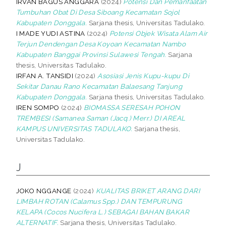
IRVAN BAGUS ANGGARA
(2024)
Potensi Dan Pemanfaatan
Tumbuhan Obat Di Desa Siboang Kecamatan Sojol
Kabupaten Donggala.
Sarjana thesis, Universitas Tadulako.
I MADE YUDI ASTINA
(2024)
Potensi Objek Wisata Alam Air
Terjun Dendengan Desa Koyoan Kecamatan Nambo
Kabupaten Banggai Provinsi Sulawesi Tengah.
Sarjana
thesis, Universitas Tadulako.
IRFAN A. TANSIDI
(2024)
Asosiasi Jenis Kupu-kupu Di
Sekitar Danau Rano Kecamatan Balaesang Tanjung
Kabupaten Donggala.
Sarjana thesis, Universitas Tadulako.
IREN SOMPO
(2024)
BIOMASSA SERESAH POHON
TREMBESI (Samanea Saman (Jacq.) Merr.) DI AREAL
KAMPUS UNIVERSITAS TADULAKO.
Sarjana thesis,
Universitas Tadulako.
J
JOKO NGGANGE
(2024)
KUALITAS BRIKET ARANG DARI
LIMBAH ROTAN (Calamus Spp.) DAN TEMPURUNG
KELAPA (Cocos Nucifera L.) SEBAGAI BAHAN BAKAR
ALTERNATIF.
Sarjana thesis, Universitas Tadulako.