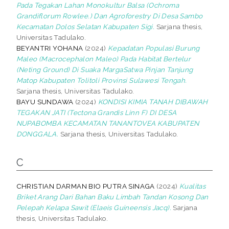
Pada Tegakan Lahan Monokultur Balsa (Ochroma
Grandiflorum Rowlee.) Dan Agroforestry Di Desa Sambo
Kecamatan Dolos Selatan Kabupaten Sigi.
Sarjana thesis,
Universitas Tadulako.
BEYANTRI YOHANA
(2024)
Kepadatan Populasi Burung
Maleo (Macrocephalon Maleo) Pada Habitat Bertelur
(Neting Ground) Di Suaka MargaSatwa Pinjan Tanjung
Matop Kabupaten Tolitoli Provinsi Sulawesi Tengah.
Sarjana thesis, Universitas Tadulako.
BAYU SUNDAWA
(2024)
KONDISI KIMIA TANAH DIBAWAH
TEGAKAN JATI (Tectona Grandis Linn F) DI DESA
NUPABOMBA KECAMATAN TANANTOVEA KABUPATEN
DONGGALA.
Sarjana thesis, Universitas Tadulako.
C
CHRISTIAN DARMAN BIO PUTRA SINAGA
(2024)
Kualitas
Briket Arang Dari Bahan Baku Limbah Tandan Kosong Dan
Pelepah Kelapa Sawit (Elaeis Guineensis Jacq).
Sarjana
thesis, Universitas Tadulako.