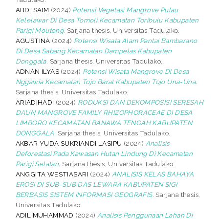
ABD. SAIM
(2024)
Potensi Vegetasi Mangrove Pulau
Kelelawar Di Desa Tomoli Kecamatan Toribulu Kabupaten
Parigi Moutong.
Sarjana thesis, Universitas Tadulako.
AGUSTINA
(2024)
Potensi Wisata Alam Pantai Bambarano
Di Desa Sabang Kecamatan Dampelas Kabupaten
Donggala.
Sarjana thesis, Universitas Tadulako.
ADNAN ILYAS
(2024)
Potensi Wisata Mangrove Di Desa
Nggawia Kecamatan Tojo Barat Kabupaten Tojo Una-Una.
Sarjana thesis, Universitas Tadulako.
ARIADIHADI
(2024)
RODUKSI DAN DEKOMPOSISI SERESAH
DAUN MANGROVE FAMILY RHIZOPHORACEAE DI DESA
LIMBORO KECAMATAN BANAWA TENGAH KABUPATEN
DONGGALA.
Sarjana thesis, Universitas Tadulako.
AKBAR YUDA SUKRIANDI LASIPU
(2024)
Analisis
Deforestasi Pada Kawasan Hutan Lindung Di Kecamatan
Parigi Selatan.
Sarjana thesis, Universitas Tadulako.
ANGGITA WESTIASARI
(2024)
ANALISIS KELAS BAHAYA
EROSI DI SUB-SUB DAS LEWARA KABUPATEN SIGI
BERBASIS SISTEM INFORMASI GEOGRAFIS.
Sarjana thesis,
Universitas Tadulako.
ADIL MUHAMMAD
(2024)
Analisis Penggunaan Lahan Di