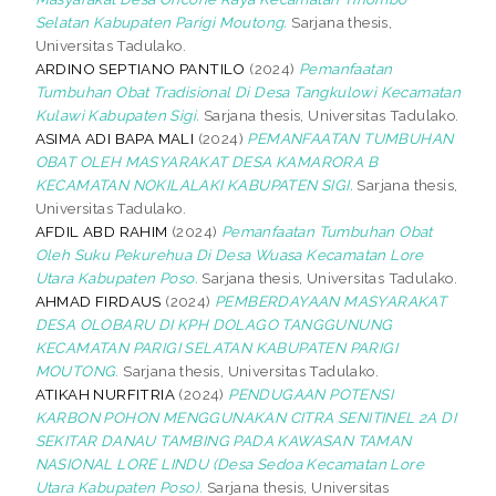
Selatan Kabupaten Parigi Moutong.
Sarjana thesis,
Universitas Tadulako.
ARDINO SEPTIANO PANTILO
(2024)
Pemanfaatan
Tumbuhan Obat Tradisional Di Desa Tangkulowi Kecamatan
Kulawi Kabupaten Sigi.
Sarjana thesis, Universitas Tadulako.
ASIMA ADI BAPA MALI
(2024)
PEMANFAATAN TUMBUHAN
OBAT OLEH MASYARAKAT DESA KAMARORA B
KECAMATAN NOKILALAKI KABUPATEN SIGI.
Sarjana thesis,
Universitas Tadulako.
AFDIL ABD RAHIM
(2024)
Pemanfaatan Tumbuhan Obat
Oleh Suku Pekurehua Di Desa Wuasa Kecamatan Lore
Utara Kabupaten Poso.
Sarjana thesis, Universitas Tadulako.
AHMAD FIRDAUS
(2024)
PEMBERDAYAAN MASYARAKAT
DESA OLOBARU DI KPH DOLAGO TANGGUNUNG
KECAMATAN PARIGI SELATAN KABUPATEN PARIGI
MOUTONG.
Sarjana thesis, Universitas Tadulako.
ATIKAH NURFITRIA
(2024)
PENDUGAAN POTENSI
KARBON POHON MENGGUNAKAN CITRA SENITINEL 2A DI
SEKITAR DANAU TAMBING PADA KAWASAN TAMAN
NASIONAL LORE LINDU (Desa Sedoa Kecamatan Lore
Utara Kabupaten Poso).
Sarjana thesis, Universitas