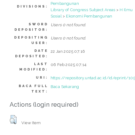
Pembangunan
DIVISIONS:
Library of Congress Subject Areas
>
H Ilmu
Sosial
>
Ekonomi Pembangunan
SWORD
Users 0 not found.
DEPOSITOR:
DEPOSITING
Users 0 not found.
USER:
DATE
22 Jan 2025 07:16
DEPOSITED:
LAST
06 Feb 2025 07:14
MODIFIED:
https://repository.untad.ac.id/id/eprint/10
URI:
BACA FULL
Baca Sekarang
TEXT:
Actions (login required)
View Item