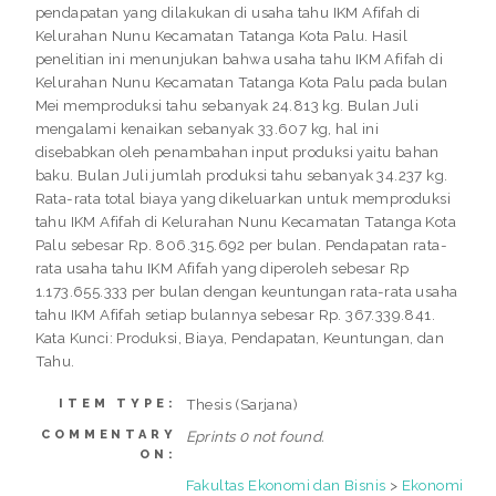
pendapatan yang dilakukan di usaha tahu IKM Afifah di
Kelurahan Nunu Kecamatan Tatanga Kota Palu. Hasil
penelitian ini menunjukan bahwa usaha tahu IKM Afifah di
Kelurahan Nunu Kecamatan Tatanga Kota Palu pada bulan
Mei memproduksi tahu sebanyak 24.813 kg. Bulan Juli
mengalami kenaikan sebanyak 33.607 kg, hal ini
disebabkan oleh penambahan input produksi yaitu bahan
baku. Bulan Juli jumlah produksi tahu sebanyak 34.237 kg.
Rata-rata total biaya yang dikeluarkan untuk memproduksi
tahu IKM Afifah di Kelurahan Nunu Kecamatan Tatanga Kota
Palu sebesar Rp. 806.315.692 per bulan. Pendapatan rata-
rata usaha tahu IKM Afifah yang diperoleh sebesar Rp
1.173.655.333 per bulan dengan keuntungan rata-rata usaha
tahu IKM Afifah setiap bulannya sebesar Rp. 367.339.841.
Kata Kunci: Produksi, Biaya, Pendapatan, Keuntungan, dan
Tahu.
Thesis (Sarjana)
ITEM TYPE:
COMMENTARY
Eprints 0 not found.
ON:
Fakultas Ekonomi dan Bisnis
>
Ekonomi