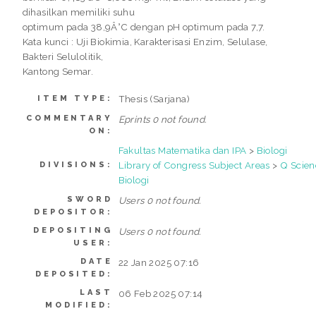
dihasilkan memiliki suhu
optimum pada 38,9Â°C dengan pH optimum pada 7,7.
Kata kunci : Uji Biokimia, Karakterisasi Enzim, Selulase,
Bakteri Selulolitik,
Kantong Semar.
Thesis (Sarjana)
ITEM TYPE:
COMMENTARY
Eprints 0 not found.
ON:
Fakultas Matematika dan IPA
>
Biologi
Library of Congress Subject Areas
>
Q Scien
DIVISIONS:
Biologi
SWORD
Users 0 not found.
DEPOSITOR:
DEPOSITING
Users 0 not found.
USER:
DATE
22 Jan 2025 07:16
DEPOSITED:
LAST
06 Feb 2025 07:14
MODIFIED: