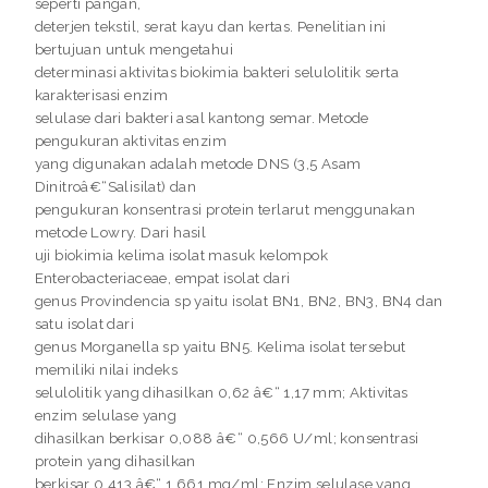
seperti pangan,
deterjen tekstil, serat kayu dan kertas. Penelitian ini
bertujuan untuk mengetahui
determinasi aktivitas biokimia bakteri selulolitik serta
karakterisasi enzim
selulase dari bakteri asal kantong semar. Metode
pengukuran aktivitas enzim
yang digunakan adalah metode DNS (3,5 Asam
Dinitroâ€“Salisilat) dan
pengukuran konsentrasi protein terlarut menggunakan
metode Lowry. Dari hasil
uji biokimia kelima isolat masuk kelompok
Enterobacteriaceae, empat isolat dari
genus Provindencia sp yaitu isolat BN1, BN2, BN3, BN4 dan
satu isolat dari
genus Morganella sp yaitu BN5. Kelima isolat tersebut
memiliki nilai indeks
selulolitik yang dihasilkan 0,62 â€“ 1,17 mm; Aktivitas
enzim selulase yang
dihasilkan berkisar 0,088 â€“ 0,566 U/ml; konsentrasi
protein yang dihasilkan
berkisar 0,413 â€“ 1,661 mg/ml; Enzim selulase yang