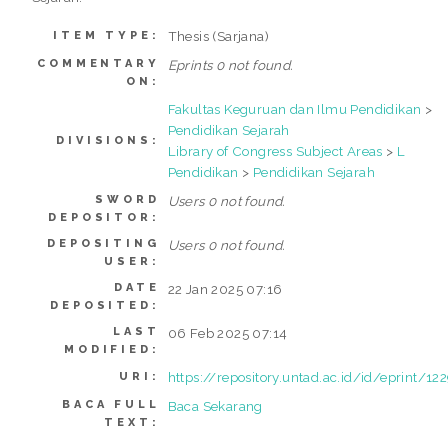
Thesis (Sarjana)
ITEM TYPE:
COMMENTARY
Eprints 0 not found.
ON:
Fakultas Keguruan dan Ilmu Pendidikan
>
Pendidikan Sejarah
DIVISIONS:
Library of Congress Subject Areas
>
L
Pendidikan
>
Pendidikan Sejarah
SWORD
Users 0 not found.
DEPOSITOR:
DEPOSITING
Users 0 not found.
USER:
DATE
22 Jan 2025 07:16
DEPOSITED:
LAST
06 Feb 2025 07:14
MODIFIED:
https://repository.untad.ac.id/id/eprint/12
URI:
BACA FULL
Baca Sekarang
TEXT: