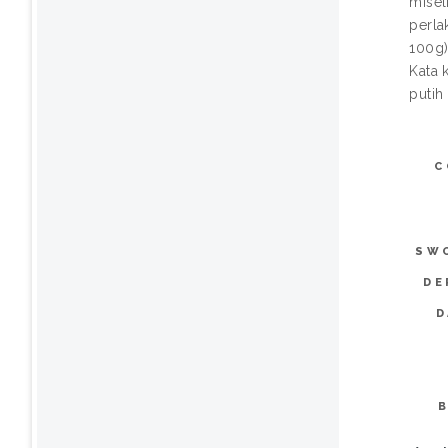
misel
perla
100g)
Kata 
putih 
C
SW
DE
D