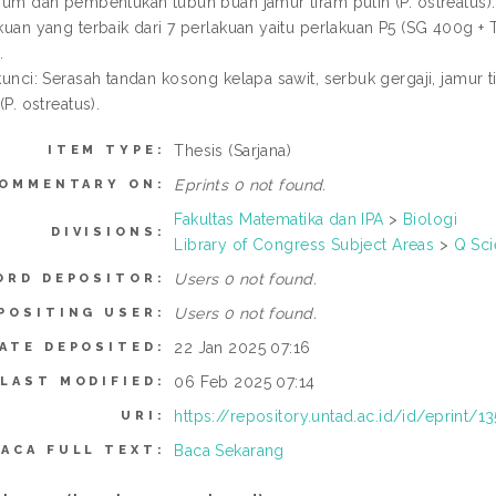
ium dan pembentukan tubuh buah jamur tiram putih (P. ostreatus)
kuan yang terbaik dari 7 perlakuan yaitu perlakuan P5 (SG 400g +
.
kunci: Serasah tandan kosong kelapa sawit, serbuk gergaji, jamur t
(P. ostreatus).
Thesis (Sarjana)
ITEM TYPE:
Eprints 0 not found.
OMMENTARY ON:
Fakultas Matematika dan IPA
>
Biologi
DIVISIONS:
Library of Congress Subject Areas
>
Q Sc
Users 0 not found.
ORD DEPOSITOR:
Users 0 not found.
POSITING USER:
22 Jan 2025 07:16
ATE DEPOSITED:
06 Feb 2025 07:14
LAST MODIFIED:
https://repository.untad.ac.id/id/eprint/1
URI:
Baca Sekarang
BACA FULL TEXT: