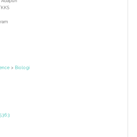
. Adapun
 TKKS
iram
ience
>
Biologi
35363