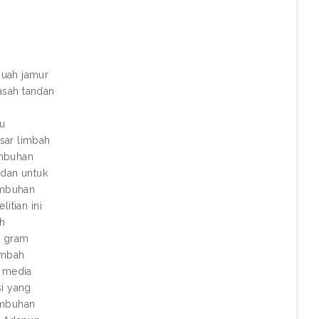
buah jamur
rasah tandan
mu
sar limbah
umbuhan
 dan untuk
umbuhan
itian ini
uh
0 gram
imbah
i media
si yang
umbuhan