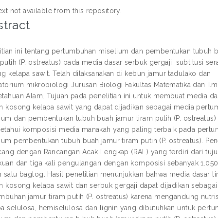
ext not available from this repository.
tract
itian ini tentang pertumbuhan miselium dan pembentukan tubuh 
 putih (P. ostreatus) pada media dasar serbuk gergaji, subtitusi se
g kelapa sawit. Telah dilaksanakan di kebun jamur tadulako dan
atorium mikrobiologi Jurusan Biologi Fakultas Matematika dan Il
tahuan Alam. Tujuan pada penelitian ini untuk membuat media da
n kosong kelapa sawit yang dapat dijadikan sebagai media pert
ium dan pembentukan tubuh buah jamur tiram putih (P. ostreatus)
tahui komposisi media manakah yang paling terbaik pada pert
ium pembentukan tubuh buah jamur tiram putih (P. ostreatus). Penel
cang dengan Rancangan Acak Lengkap (RAL) yang terdiri dari tuj
kuan dan tiga kali pengulangan dengan komposisi sebanyak 1.05
 satu baglog. Hasil penelitian menunjukkan bahwa media dasar l
n kosong kelapa sawit dan serbuk gergaji dapat dijadikan sebaga
mbuhan jamur tiram putih (P. ostreatus) karena mengandung nutri
a selulosa, hemiselulosa dan lignin yang dibutuhkan untuk pert