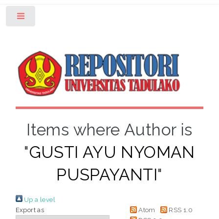
Toggle
Items where Author is
"
GUSTI AYU NYOMAN
PUSPAYANTI
"
Up a level
Export as
Atom
RSS 1.0