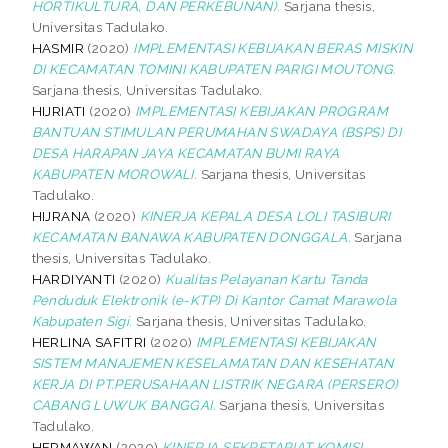
HORTIKULTURA, DAN PERKEBUNAN).
Sarjana thesis,
Universitas Tadulako.
HASMIR
(2020)
IMPLEMENTASI KEBIJAKAN BERAS MISKIN
DI KECAMATAN TOMINI KABUPATEN PARIGI MOUTONG.
Sarjana thesis, Universitas Tadulako.
HIJRIATI
(2020)
IMPLEMENTASI KEBIJAKAN PROGRAM
BANTUAN STIMULAN PERUMAHAN SWADAYA (BSPS) DI
DESA HARAPAN JAYA KECAMATAN BUMI RAYA
KABUPATEN MOROWALI.
Sarjana thesis, Universitas
Tadulako.
HIJRANA
(2020)
KINERJA KEPALA DESA LOLI TASIBURI
KECAMATAN BANAWA KABUPATEN DONGGALA.
Sarjana
thesis, Universitas Tadulako.
HARDIYANTI
(2020)
Kualitas Pelayanan Kartu Tanda
Penduduk Elektronik (e-KTP) Di Kantor Camat Marawola
Kabupaten Sigi.
Sarjana thesis, Universitas Tadulako.
HERLINA SAFITRI
(2020)
IMPLEMENTASI KEBIJAKAN
SISTEM MANAJEMEN KESELAMATAN DAN KESEHATAN
KERJA DI PT.PERUSAHAAN LISTRIK NEGARA (PERSERO)
CABANG LUWUK BANGGAI.
Sarjana thesis, Universitas
Tadulako.
HERMAWAN
(2020)
KINERJA SEKRETARIAT KOMISI