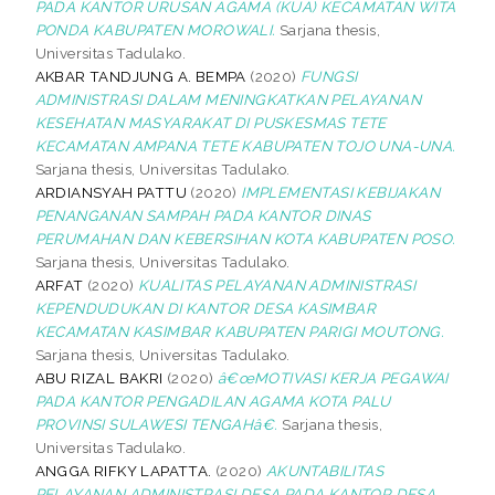
PADA KANTOR URUSAN AGAMA (KUA) KECAMATAN WITA
PONDA KABUPATEN MOROWALI.
Sarjana thesis,
Universitas Tadulako.
AKBAR TANDJUNG A. BEMPA
(2020)
FUNGSI
ADMINISTRASI DALAM MENINGKATKAN PELAYANAN
KESEHATAN MASYARAKAT DI PUSKESMAS TETE
KECAMATAN AMPANA TETE KABUPATEN TOJO UNA-UNA.
Sarjana thesis, Universitas Tadulako.
ARDIANSYAH PATTU
(2020)
IMPLEMENTASI KEBIJAKAN
PENANGANAN SAMPAH PADA KANTOR DINAS
PERUMAHAN DAN KEBERSIHAN KOTA KABUPATEN POSO.
Sarjana thesis, Universitas Tadulako.
ARFAT
(2020)
KUALITAS PELAYANAN ADMINISTRASI
KEPENDUDUKAN DI KANTOR DESA KASIMBAR
KECAMATAN KASIMBAR KABUPATEN PARIGI MOUTONG.
Sarjana thesis, Universitas Tadulako.
ABU RIZAL BAKRI
(2020)
â€œMOTIVASI KERJA PEGAWAI
PADA KANTOR PENGADILAN AGAMA KOTA PALU
PROVINSI SULAWESI TENGAHâ€.
Sarjana thesis,
Universitas Tadulako.
ANGGA RIFKY LAPATTA.
(2020)
AKUNTABILITAS
PELAYANAN ADMINISTRASI DESA PADA KANTOR DESA