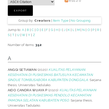
RSS 2.0
Group by:
Creators
|
Item Type
|
No Grouping
Jump to:
A
|
B
|
C
|
D
|
E
|
F
|
G
|
H
|
I
|
J
|
K
|
L
|
M
|
N
|
O
|
P
|
R
|
S
|
T
|
U
|
W
|
Y
|
Z
Number of items:
352
.
A
ANGGI SETIAWAN
(2020)
KUALITAS PELAYANAN
KESEHATAN DI PUSKESMAS BATUSUYA KECAMATAN
SINDUE TOMBUSABORA KABUPATEN DONGGALA.
Sarjana
thesis, Universitas Tadulako.
AIDO CANDRA WIJAYA P
(2020)
KUALITAS PELAYANAN
KESEHATAN DI PUSKESMAS PENDOLO KECAMATAN
PAMONA SELATAN KABUBATEN POSO.
Sarjana thesis,
Universitas Tadulako.