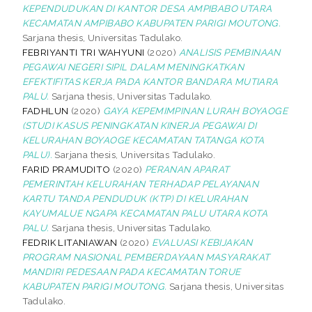
KEPENDUDUKAN DI KANTOR DESA AMPIBABO UTARA
KECAMATAN AMPIBABO KABUPATEN PARIGI MOUTONG.
Sarjana thesis, Universitas Tadulako.
FEBRIYANTI TRI WAHYUNI
(2020)
ANALISIS PEMBINAAN
PEGAWAI NEGERI SIPIL DALAM MENINGKATKAN
EFEKTIFITAS KERJA PADA KANTOR BANDARA MUTIARA
PALU.
Sarjana thesis, Universitas Tadulako.
FADHLUN
(2020)
GAYA KEPEMIMPINAN LURAH BOYAOGE
(STUDI KASUS PENINGKATAN KINERJA PEGAWAI DI
KELURAHAN BOYAOGE KECAMATAN TATANGA KOTA
PALU).
Sarjana thesis, Universitas Tadulako.
FARID PRAMUDITO
(2020)
PERANAN APARAT
PEMERINTAH KELURAHAN TERHADAP PELAYANAN
KARTU TANDA PENDUDUK (KTP) DI KELURAHAN
KAYUMALUE NGAPA KECAMATAN PALU UTARA KOTA
PALU.
Sarjana thesis, Universitas Tadulako.
FEDRIK LITANIAWAN
(2020)
EVALUASI KEBIJAKAN
PROGRAM NASIONAL PEMBERDAYAAN MASYARAKAT
MANDIRI PEDESAAN PADA KECAMATAN TORUE
KABUPATEN PARIGI MOUTONG.
Sarjana thesis, Universitas
Tadulako.