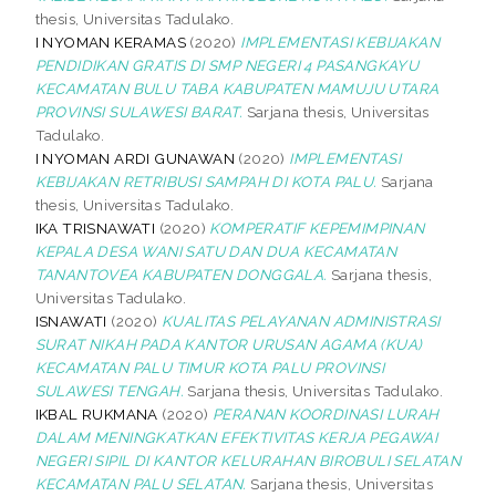
thesis, Universitas Tadulako.
I NYOMAN KERAMAS
(2020)
IMPLEMENTASI KEBIJAKAN
PENDIDIKAN GRATIS DI SMP NEGERI 4 PASANGKAYU
KECAMATAN BULU TABA KABUPATEN MAMUJU UTARA
PROVINSI SULAWESI BARAT.
Sarjana thesis, Universitas
Tadulako.
I NYOMAN ARDI GUNAWAN
(2020)
IMPLEMENTASI
KEBIJAKAN RETRIBUSI SAMPAH DI KOTA PALU.
Sarjana
thesis, Universitas Tadulako.
IKA TRISNAWATI
(2020)
KOMPERATIF KEPEMIMPINAN
KEPALA DESA WANI SATU DAN DUA KECAMATAN
TANANTOVEA KABUPATEN DONGGALA.
Sarjana thesis,
Universitas Tadulako.
ISNAWATI
(2020)
KUALITAS PELAYANAN ADMINISTRASI
SURAT NIKAH PADA KANTOR URUSAN AGAMA (KUA)
KECAMATAN PALU TIMUR KOTA PALU PROVINSI
SULAWESI TENGAH.
Sarjana thesis, Universitas Tadulako.
IKBAL RUKMANA
(2020)
PERANAN KOORDINASI LURAH
DALAM MENINGKATKAN EFEKTIVITAS KERJA PEGAWAI
NEGERI SIPIL DI KANTOR KELURAHAN BIROBULI SELATAN
KECAMATAN PALU SELATAN.
Sarjana thesis, Universitas