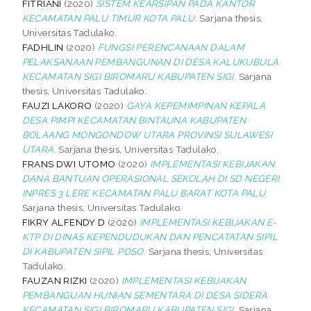
FITRIANI
(2020)
SISTEM KEARSIPAN PADA KANTOR
KECAMATAN PALU TIMUR KOTA PALU.
Sarjana thesis,
Universitas Tadulako.
FADHLIN
(2020)
FUNGSI PERENCANAAN DALAM
PELAKSANAAN PEMBANGUNAN DI DESA KALUKUBULA
KECAMATAN SIGI BIROMARU KABUPATEN SIGI.
Sarjana
thesis, Universitas Tadulako.
FAUZI LAKORO
(2020)
GAYA KEPEMIMPINAN KEPALA
DESA PIMPI KECAMATAN BINTAUNA KABUPATEN
BOLAANG MONGONDOW UTARA PROVINSI SULAWESI
UTARA.
Sarjana thesis, Universitas Tadulako.
FRANS DWI UTOMO
(2020)
IMPLEMENTASI KEBIJAKAN
DANA BANTUAN OPERASIONAL SEKOLAH DI SD NEGERI
INPRES 3 LERE KECAMATAN PALU BARAT KOTA PALU.
Sarjana thesis, Universitas Tadulako.
FIKRY ALFENDY D
(2020)
IMPLEMENTASI KEBIJAKAN E-
KTP DI DINAS KEPENDUDUKAN DAN PENCATATAN SIPIL
DI KABUPATEN SIPIL POSO.
Sarjana thesis, Universitas
Tadulako.
FAUZAN RIZKI
(2020)
IMPLEMENTASI KEBIJAKAN
PEMBANGUAN HUNIAN SEMENTARA DI DESA SIDERA
KECAMATAN SIGI BIROMARU KABUPATEN SIGI.
Sarjana