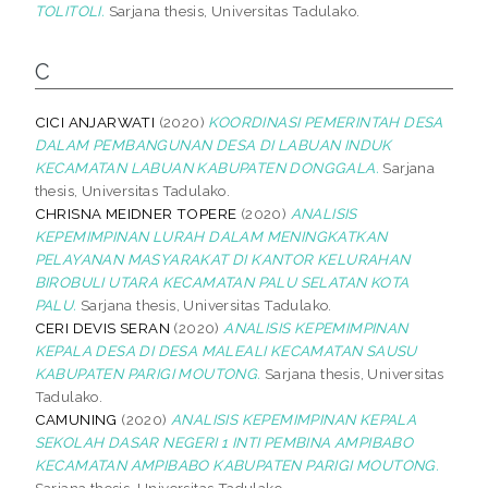
TOLITOLI.
Sarjana thesis, Universitas Tadulako.
C
CICI ANJARWATI
(2020)
KOORDINASI PEMERINTAH DESA
DALAM PEMBANGUNAN DESA DI LABUAN INDUK
KECAMATAN LABUAN KABUPATEN DONGGALA.
Sarjana
thesis, Universitas Tadulako.
CHRISNA MEIDNER TOPERE
(2020)
ANALISIS
KEPEMIMPINAN LURAH DALAM MENINGKATKAN
PELAYANAN MASYARAKAT DI KANTOR KELURAHAN
BIROBULI UTARA KECAMATAN PALU SELATAN KOTA
PALU.
Sarjana thesis, Universitas Tadulako.
CERI DEVIS SERAN
(2020)
ANALISIS KEPEMIMPINAN
KEPALA DESA DI DESA MALEALI KECAMATAN SAUSU
KABUPATEN PARIGI MOUTONG.
Sarjana thesis, Universitas
Tadulako.
CAMUNING
(2020)
ANALISIS KEPEMIMPINAN KEPALA
SEKOLAH DASAR NEGERI 1 INTI PEMBINA AMPIBABO
KECAMATAN AMPIBABO KABUPATEN PARIGI MOUTONG.
Sarjana thesis, Universitas Tadulako.