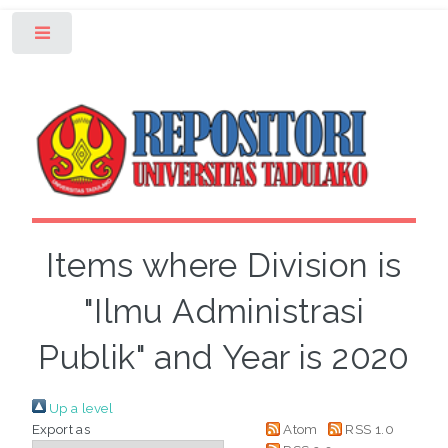
Toggle
Items where Division is
"Ilmu Administrasi
Publik" and Year is 2020
Up a level
Export as
Atom
RSS 1.0