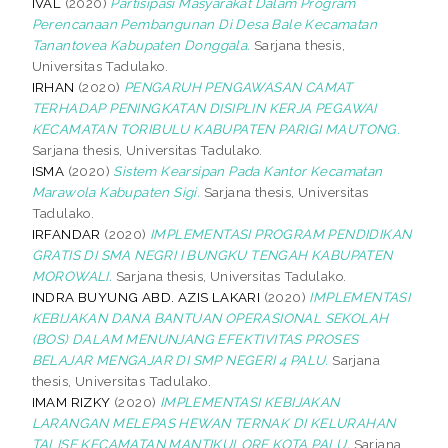
IVAL
(2020)
Partisipasi Masyarakat Dalam Program
Perencanaan Pembangunan Di Desa Bale Kecamatan
Tanantovea Kabupaten Donggala.
Sarjana thesis,
Universitas Tadulako.
IRHAN
(2020)
PENGARUH PENGAWASAN CAMAT
TERHADAP PENINGKATAN DISIPLIN KERJA PEGAWAI
KECAMATAN TORIBULU KABUPATEN PARIGI MAUTONG.
Sarjana thesis, Universitas Tadulako.
ISMA
(2020)
Sistem Kearsipan Pada Kantor Kecamatan
Marawola Kabupaten Sigi.
Sarjana thesis, Universitas
Tadulako.
IRFANDAR
(2020)
IMPLEMENTASI PROGRAM PENDIDIKAN
GRATIS DI SMA NEGRI I BUNGKU TENGAH KABUPATEN
MOROWALI.
Sarjana thesis, Universitas Tadulako.
INDRA BUYUNG ABD. AZIS LAKARI
(2020)
IMPLEMENTASI
KEBIJAKAN DANA BANTUAN OPERASIONAL SEKOLAH
(BOS) DALAM MENUNJANG EFEKTIVITAS PROSES
BELAJAR MENGAJAR DI SMP NEGERI 4 PALU.
Sarjana
thesis, Universitas Tadulako.
IMAM RIZKY
(2020)
IMPLEMENTASI KEBIJAKAN
LARANGAN MELEPAS HEWAN TERNAK DI KELURAHAN
TALISE KECAMATAN MANTIKULORE KOTA PALU.
Sarjana