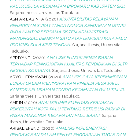
KALUKUBULA KECAMATAN BIROMARU KABUPATEN SIGI.
Sarjana thesis, Universitas Tadulako.
ASNIAR LABINTA
(2020)
AKUNTABILITAS PELAYANAN
PENERBITAN SURAT TANDA NOMOR KENDARAAN (STNK)
PADA KANTOR BERSAMA SISTEM ADMINISTRASI
MANUNGGAL DIBAWAH SATU ATAP (SAMSAT) KOTA PALU
PROVINSI SULAWESI TENGAH.
Sarjana thesis, Universitas
Tadulako.
APRIYANTI
(2020)
ANALISIS FUNGSI PENGAWASAN
TERHADAP PENINGKATAN KUALITAS PENDIDIKAN DI SLTP
NEGERI I KOTARAYA.
Sarjana thesis, Universitas Tadulako.
ARYO HERMAWAN
(2020)
ANALISIS GAYA KEPEMIMPINAN
LURAH DALAM MENINGKATKAN KINERJA PEGAWAI DI
KANTOR KELURAHAN TONDO KECAMATAN PALU TIMUR.
Sarjana thesis, Universitas Tadulako.
AMRIN
(2020)
ANALISIS IMPLEMENTASI KEBIJAKAN
PEMERINTAH KOTA PALU TENTANG RETRIBUSI PARKIR DI
PASAR MANONDA KECAMATAN PALU BARAT.
Sarjana
thesis, Universitas Tadulako.
ARISAL EFENDI
(2020)
ANALISIS IMPLEMENTASI
PENGAWASAN DALAM PENYELENGGARAAN TUGAS DAN