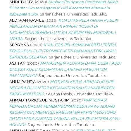
ANDI TUHFA
(2020)
Kualitas Pelayanan Pencatatan Nikah
Di Kantor Urusan Agama (KUA) Kecamatan Marawola
Kabupaten Sigi.
Sarjana thesis, Universitas Tadulako.
ALDIWAN KAWILE
(2020)
KUALITAS PELAYANAN PUBLIK
PERUSAHAAN DAERAH AIR MINUM (PDAM) DI
KECAMATAN BUNGKU UTARA KABUPATEN MOROWALI
UTARA.
Sarjana thesis, Universitas Tadulako.
APRIYANA
(2020)
KUALITAS PELAYANANKARTU TANDA
PENDUDUK ELEKTRONIK(E-KTP) PADAKANTORLURAH
BIROBULI SELATAN.
Sarjana thesis, Universitas Tadulako.
ASJITAN
(2020)
MANAJEMEN ALOKASI DANA DESA ( ADD)
DI DESA KULU KECAMATAN LARIANG KABUPATEN
PASANGKAYU.
Sarjana thesis, Universitas Tadulako.
ANI MIRANDA
(2020)
MOTIVASI KERJA APARATUR SIPIL
NEGARA DI KANTOR KECAMATAN SAUSU KABUPATEN
PARIGI MOUTONG.
Sarjana thesis, Universitas Tadulako.
AHMAD TORIQ ZUL MUSTAKIM
(2020)
PARTISIPASI
PEMUDA DALAM PEMBANGUNAN DESA KAYU AGUNG
KECAMATAN MEPANGA KABUPATEN PARIGI MOUTONG
(STUDI PADA KARANG TARUNA PELITA SEJAHTERA KAYU
AGUNG).
Sarjana thesis, Universitas Tadulako.
ANDI MAMAN FIRMANSYAH
(2020)
PELAYANAN SURAT