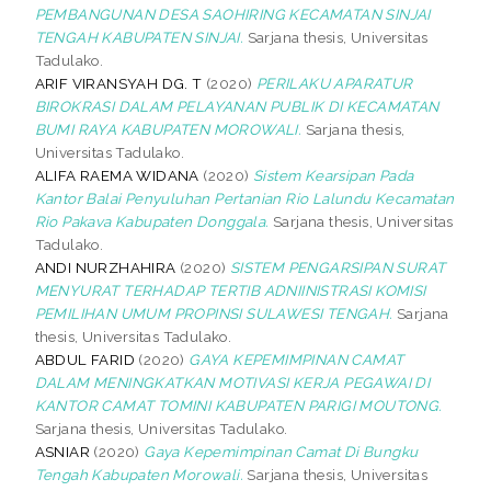
PEMBANGUNAN DESA SAOHIRING KECAMATAN SINJAI
TENGAH KABUPATEN SINJAI.
Sarjana thesis, Universitas
Tadulako.
ARIF VIRANSYAH DG. T
(2020)
PERILAKU APARATUR
BIROKRASI DALAM PELAYANAN PUBLIK DI KECAMATAN
BUMI RAYA KABUPATEN MOROWALI.
Sarjana thesis,
Universitas Tadulako.
ALIFA RAEMA WIDANA
(2020)
Sistem Kearsipan Pada
Kantor Balai Penyuluhan Pertanian Rio Lalundu Kecamatan
Rio Pakava Kabupaten Donggala.
Sarjana thesis, Universitas
Tadulako.
ANDI NURZHAHIRA
(2020)
SISTEM PENGARSIPAN SURAT
MENYURAT TERHADAP TERTIB ADNIINISTRASI KOMISI
PEMILIHAN UMUM PROPINSI SULAWESI TENGAH.
Sarjana
thesis, Universitas Tadulako.
ABDUL FARID
(2020)
GAYA KEPEMIMPINAN CAMAT
DALAM MENINGKATKAN MOTIVASI KERJA PEGAWAI DI
KANTOR CAMAT TOMINI KABUPATEN PARIGI MOUTONG.
Sarjana thesis, Universitas Tadulako.
ASNIAR
(2020)
Gaya Kepemimpinan Camat Di Bungku
Tengah Kabupaten Morowali.
Sarjana thesis, Universitas