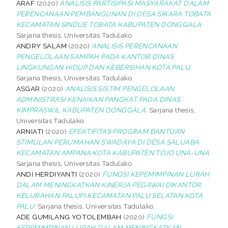
ARAF
(2020)
ANALISIS PARTISIPASI MASYARAKAT DALAM
PERENCANAAN PEMBANGUNAN DI DESA SIKARA TOBATA
KECAMATAN SINDUE TOBATA KABUPATEN DONGGALA.
Sarjana thesis, Universitas Tadulako.
ANDRY SALAM
(2020)
ANALISIS PERENCANAAN
PENGELOLAAN SAMPAH PADA KANTOR DINAS
LINGKUNGAN HIDUP DAN KEBERSIHAN KOTA PALU.
Sarjana thesis, Universitas Tadulako.
ASGAR
(2020)
ANALISIS SISTIM PENGELOLAAN
ADMINISTRASI KENAIKAN PANGKAT PADA DINAS
KIMPRASWIL KABUPATEN DONGGALA.
Sarjana thesis,
Universitas Tadulako.
ARNIATI
(2020)
EFEKTIFITAS PROGRAM BANTUAN
STIMULAN PERUMAHAN SWADAYA DI DESA SALUABA
KECAMATAN AMPANA KOTA KABUPATEN TOJO UNA-UNA.
Sarjana thesis, Universitas Tadulako.
ANDI HERDIYANTI
(2020)
FUNGSI KEPEMIMPINAN LURAH
DALAM MENINGKATKAN KINERJA PEGAWAI DIKANTOR
KELURAHAN PALUPI KECAMATAN PALU SELATAN KOTA
PALU.
Sarjana thesis, Universitas Tadulako.
ADE GUMILANG YOTOLEMBAH
(2020)
FUNGSI
KEPEMIMPINAN LURAH DALAM MENINGKATKAN