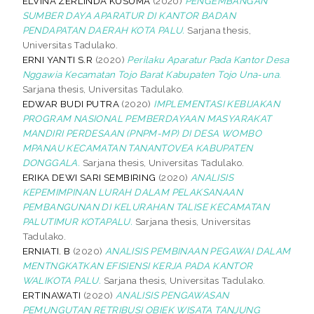
ELVINA ZERLINDA KUSUMA
(2020)
PENGEMBANGAN
SUMBER DAYA APARATUR DI KANTOR BADAN
PENDAPATAN DAERAH KOTA PALU.
Sarjana thesis,
Universitas Tadulako.
ERNI YANTI S.R
(2020)
Perilaku Aparatur Pada Kantor Desa
Nggawia Kecamatan Tojo Barat Kabupaten Tojo Una-una.
Sarjana thesis, Universitas Tadulako.
EDWAR BUDI PUTRA
(2020)
IMPLEMENTASI KEBIJAKAN
PROGRAM NASIONAL PEMBERDAYAAN MASYARAKAT
MANDIRI PERDESAAN (PNPM-MP) DI DESA WOMBO
MPANAU KECAMATAN TANANTOVEA KABUPATEN
DONGGALA.
Sarjana thesis, Universitas Tadulako.
ERIKA DEWI SARI SEMBIRING
(2020)
ANALISIS
KEPEMIMPINAN LURAH DALAM PELAKSANAAN
PEMBANGUNAN DI KELURAHAN TALISE KECAMATAN
PALUTIMUR KOTAPALU.
Sarjana thesis, Universitas
Tadulako.
ERNIATI. B
(2020)
ANALISIS PEMBINAAN PEGAWAI DALAM
MENTNGKATKAN EFISIENSI KERJA PADA KANTOR
WALIKOTA PALU.
Sarjana thesis, Universitas Tadulako.
ERTINAWATI
(2020)
ANALISIS PENGAWASAN
PEMUNGUTAN RETRIBUSI OBIEK WISATA TANJUNG