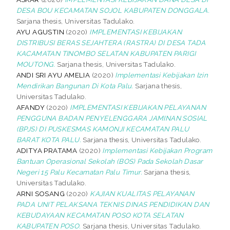
DESA BOU KECAMATAN SOJOL KABUPATEN DONGGALA.
Sarjana thesis, Universitas Tadulako.
AYU AGUSTIN
(2020)
IMPLEMENTASI KEBIJAKAN
DISTRIBUSI BERAS SEJAHTERA (RASTRA) DI DESA TADA
KACAMATAN TINOMBO SELATAN KABUPATEN PARIGI
MOUTONG.
Sarjana thesis, Universitas Tadulako.
ANDI SRI AYU AMELIA
(2020)
Implementasi Kebijakan Izin
Mendirikan Bangunan Di Kota Palu.
Sarjana thesis,
Universitas Tadulako.
AFANDY
(2020)
IMPLEMENTASI KEBIJAKAN PELAYANAN
PENGGUNA BADAN PENYELENGGARA JAMINAN SOSIAL
(BPJS) DI PUSKESMAS KAMONJI KECAMATAN PALU
BARAT KOTA PALU.
Sarjana thesis, Universitas Tadulako.
ADITYA PRATAMA
(2020)
Implementasi Kebijakan Program
Bantuan Operasional Sekolah (BOS) Pada Sekolah Dasar
Negeri 15 Palu Kecamatan Palu Timur.
Sarjana thesis,
Universitas Tadulako.
ARNI SOSANG
(2020)
KAJIAN KUALITAS PELAYANAN
PADA UNIT PELAKSANA TEKNIS DINAS PENDIDIKAN DAN
KEBUDAYAAN KECAMATAN POSO KOTA SELATAN
KABUPATEN POSO.
Sarjana thesis, Universitas Tadulako.