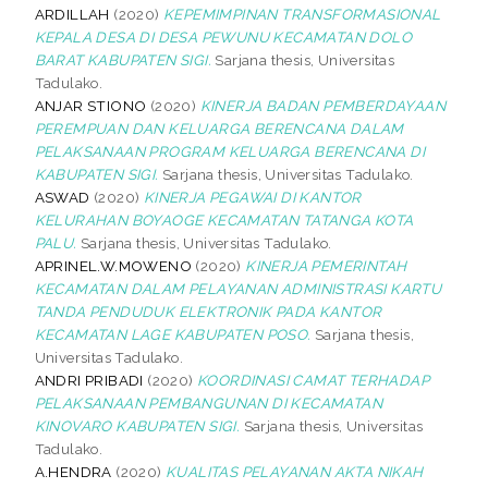
ARDILLAH
(2020)
KEPEMIMPINAN TRANSFORMASIONAL
KEPALA DESA DI DESA PEWUNU KECAMATAN DOLO
BARAT KABUPATEN SIGI.
Sarjana thesis, Universitas
Tadulako.
ANJAR STIONO
(2020)
KINERJA BADAN PEMBERDAYAAN
PEREMPUAN DAN KELUARGA BERENCANA DALAM
PELAKSANAAN PROGRAM KELUARGA BERENCANA DI
KABUPATEN SIGI.
Sarjana thesis, Universitas Tadulako.
ASWAD
(2020)
KINERJA PEGAWAI DI KANTOR
KELURAHAN BOYAOGE KECAMATAN TATANGA KOTA
PALU.
Sarjana thesis, Universitas Tadulako.
APRINEL.W.MOWENO
(2020)
KINERJA PEMERINTAH
KECAMATAN DALAM PELAYANAN ADMINISTRASI KARTU
TANDA PENDUDUK ELEKTRONIK PADA KANTOR
KECAMATAN LAGE KABUPATEN POSO.
Sarjana thesis,
Universitas Tadulako.
ANDRI PRIBADI
(2020)
KOORDINASI CAMAT TERHADAP
PELAKSANAAN PEMBANGUNAN DI KECAMATAN
KINOVARO KABUPATEN SIGI.
Sarjana thesis, Universitas
Tadulako.
A.HENDRA
(2020)
KUALITAS PELAYANAN AKTA NIKAH