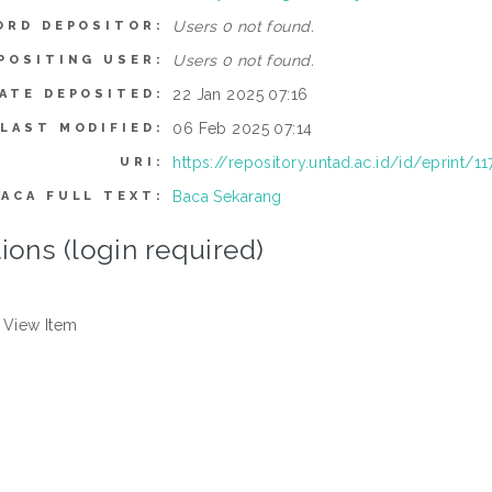
Users 0 not found.
ORD DEPOSITOR:
Users 0 not found.
POSITING USER:
22 Jan 2025 07:16
ATE DEPOSITED:
06 Feb 2025 07:14
LAST MODIFIED:
https://repository.untad.ac.id/id/eprint/1
URI:
Baca Sekarang
BACA FULL TEXT:
ions (login required)
View Item