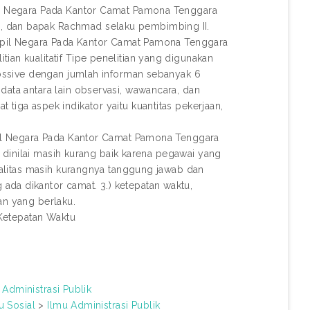
pil Negara Pada Kantor Camat Pamona Tenggara
, dan bapak Rachmad selaku pembimbing II.
 Sipil Negara Pada Kantor Camat Pamona Tenggara
ian kualitatif Tipe penelitian yang digunakan
rpossive dengan jumlah informan sebanyak 6
data antara lain observasi, wawancara, dan
tiga aspek indikator yaitu kuantitas pekerjaan,
ipil Negara Pada Kantor Camat Pamona Tenggara
as dinilai masih kurang baik karena pegawai yang
kualitas masih kurangnya tanggung jawab dan
da dikantor camat. 3.) ketepatan waktu,
an yang berlaku.
 Ketepatan Waktu
 Administrasi Publik
u Sosial
>
Ilmu Administrasi Publik