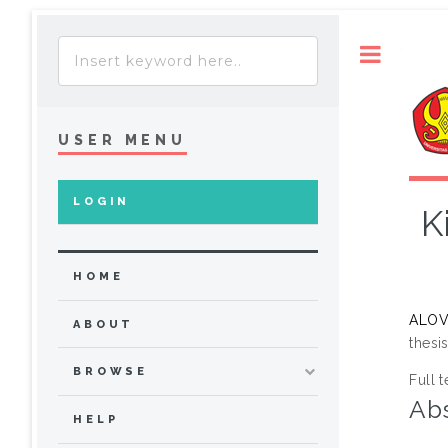
Toggle
USER MENU
LOGIN
K
HOME
ALOV
ABOUT
thesi
BROWSE
Full t
Abs
HELP