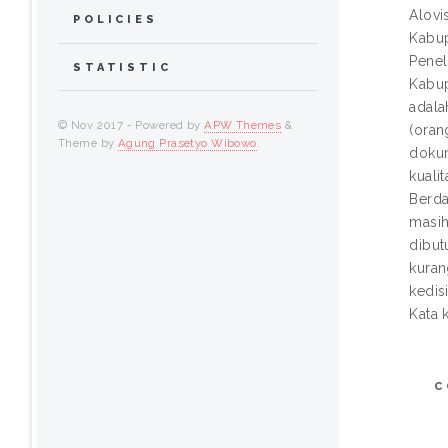
Alovi
POLICIES
Kabup
Penel
STATISTIC
Kabup
adala
© Nov 2017 - Powered by
APW Themes
&
(oran
Theme by
Agung Prasetyo Wibowo
.
dokum
kuali
Berda
masih
dibut
kuran
kedis
Kata 
C