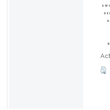
SW
DE
D
Act