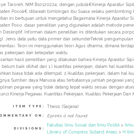
sye Taroreh, NIM B10120224, dengan judulâ€Kinerja Aparatur Si
aten Posoâ€ dibawah bimbingan ibu Suasa selaku pembimbing I
itian ini bertujuan untuk mengetahui Bagaimana Kinerja Aparatur
aten Poso. dasar penelitian yang digunakan adalah metode penelit
h Deskriptif. Informan dalam penelitian ini ditentukan secara po
g). Jenis data yaitu data primer dan sekunderTeknik pengumpulan 
entasi. Teori ini menggunakan teori Agus dharma, dimana terdapat 
tas pekerjaan dan ketepatan waktu.
sarkan hasil penelitian yang dilakukan bahwa Kinerja Aparatur S
 belum baik dilihat dari 1.) kuantitas pekerjaan, dalam hal kuantit
uhkan biasa tidak ada ditempat. 2.)kualitas pekerjaan, dalam hal 
gnya Sumber daya Manusia atau terbatasnya jumlah pegawai yang a
iplinan pegawai yang tidak datang tepat waktu sesuai dengan atur
kunci:Kinerja Pegawai, Kuantitas Pekerjaan, Kualitas Pekerjaan Dan
Thesis (Sarjana)
ITEM TYPE:
Eprints 0 not found.
OMMENTARY ON:
Fakultas Ilmu Sosial dan Ilmu Politik
>
Ilmu
DIVISIONS:
Library of Congress Subject Areas
>
H Ilm